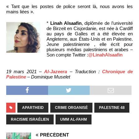
« Tant que les postes de police seront là, nous avons les
mains liées ».
*
Linah Alsaafin
, diplômée de l’université
de Birzeit en Cisjordanie, est née à Cardiff
au pays de Galles et a été élevée en
Angleterre, aux États-Unis et en Palestine.
Jeune palestinienne , elle écrit pour
plusieurs médias palestiniens et arabes –
Son compte Twitter :
@LinahAlsaafin
19 mars 2021 –
Al-Jazeera
– Traduction :
Chronique de
Palestine
– Dominique Muselet
APARTHEID
CRIME ORGANISÉ
PALESTINE 48
RACISME ISRAÉLIEN
UMM AL-FAHM
PRÉCÉDENT