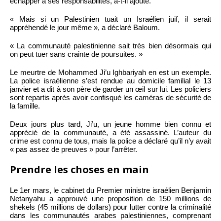
échapper à ses responsabilités, a-t-il ajouté.
« Mais si un Palestinien tuait un Israélien juif, il serait
appréhendé le jour même », a déclaré Baloum.
« La communauté palestinienne sait très bien désormais qui
on peut tuer sans crainte de poursuites. »
Le meurtre de Mohammed Ji’u Ighbariyah en est un exemple.
La police israélienne s’est rendue au domicile familial le 13
janvier et a dit à son père de garder un œil sur lui. Les policiers
sont repartis après avoir confisqué les caméras de sécurité de
la famille.
Deux jours plus tard, Ji’u, un jeune homme bien connu et
apprécié de la communauté, a été assassiné. L’auteur du
crime est connu de tous, mais la police a déclaré qu’il n’y avait
« pas assez de preuves » pour l’arrêter.
Prendre les choses en main
Le 1er mars, le cabinet du Premier ministre israélien Benjamin
Netanyahu a approuvé une proposition de 150 millions de
shekels (45 millions de dollars) pour lutter contre la criminalité
dans les communautés arabes palestiniennes, comprenant