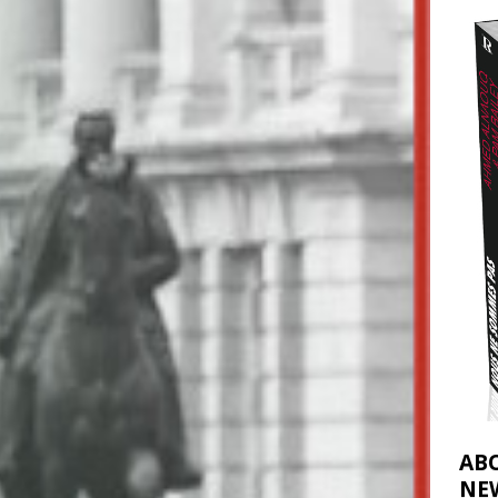
2026 ]
éliens bombardent des entrepôts de médicaments, aggravant ainsi la
déjà dramatique
[ 7 août 2026 ]
AB
NE