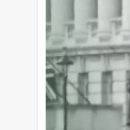
tueries
[ 4 août 
Gaza : les Isra
crise sanitaire 