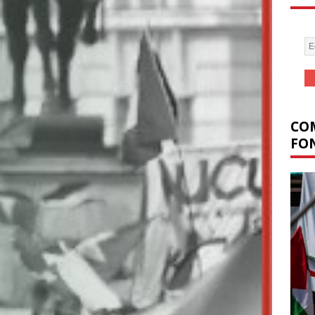
COM
FON