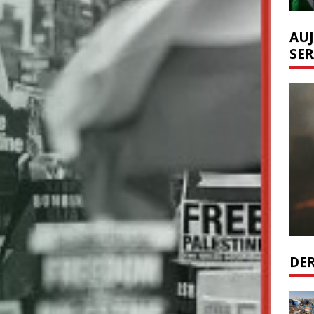
AUJ
SER
DER