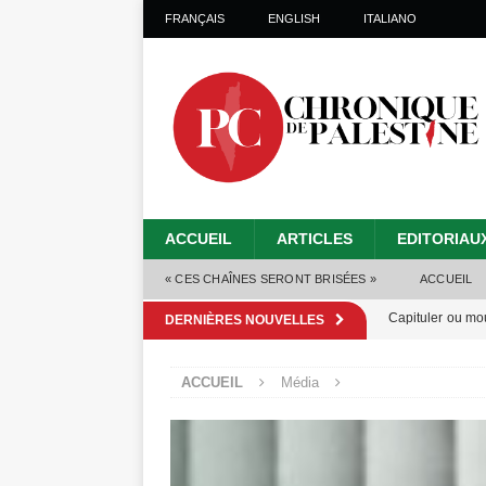
FRANÇAIS
ENGLISH
ITALIANO
ACCUEIL
ARTICLES
EDITORIAU
« CES CHAÎNES SERONT BRISÉES »
ACCUEIL
Capituler ou mo
DERNIÈRES NOUVELLES
6 août 2026 ]
ACCUEIL
Média
Mille jours de gé
Les Israéliens 
Alors que Trump