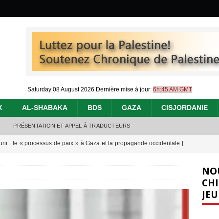
Saturday 08 August 2026
Dernière mise à jour:
6h:45 AM GMT
X
AL-SHABAKA
BDS
GAZA
CISJORDANIE
PRÉSENTATION ET APPEL À TRADUCTEURS
urir : le « processus de paix » à Gaza et la propagande occidentale
[
NO
nocide : l’histoire de Gaza au-delà des chiffres
[ 5 août 2026 ]
CHI
JEU
effacent les preuves du génocide à Gaza
[ 4 août 2026 ]
 annonce un « accord de paix » à Gaza, les Israéliens multiplie les