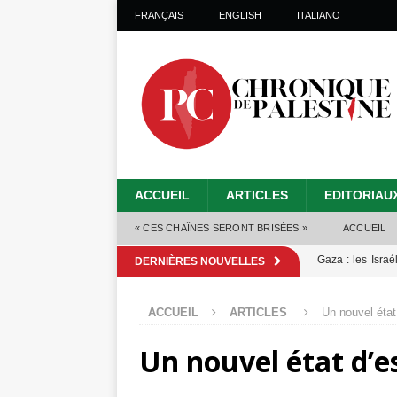
FRANÇAIS
ENGLISH
ITALIANO
ACCUEIL
ARTICLES
EDITORIAU
« CES CHAÎNES SERONT BRISÉES »
ACCUEIL
Gaza : les Isra
DERNIÈRES NOUVELLES
crise sanitaire 
ACCUEIL
ARTICLES
Un nouvel état
Capituler ou mo
Un nouvel état d’es
6 août 2026 ]
Mille jours de gé