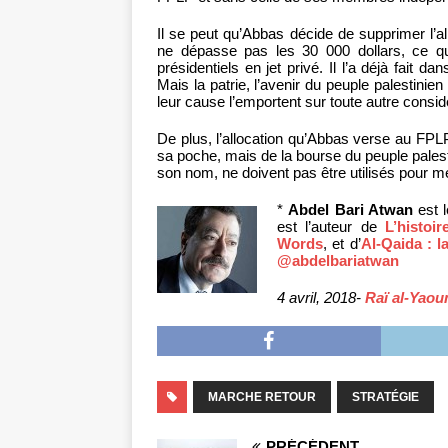
Il se peut qu’Abbas décide de supprimer l’a
ne dépasse pas les 30 000 dollars, ce q
présidentiels en jet privé. Il l’a déjà fait 
Mais la patrie, l’avenir du peuple palestinien 
leur cause l’emportent sur toute autre consi
De plus, l’allocation qu’Abbas verse au FPLP
sa poche, mais de la bourse du peuple palesti
son nom, ne doivent pas être utilisés pour m
*
Abdel Bari Atwan
est l
est l’auteur de
L’histoi
Words
, et d’
Al-Qaida : l
@abdelbariatwan
4 avril, 2018-
Raï al-Yao
MARCHE RETOUR
STRATÉGIE
PRÉCÉDENT