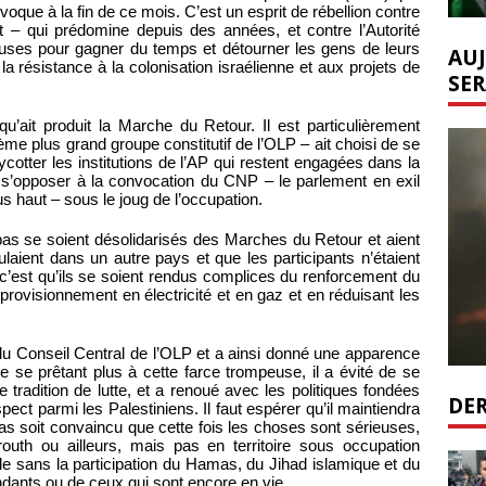
que à la fin de ce mois. C’est un esprit de rébellion contre
nt – qui prédomine depuis des années, et contre l’Autorité
euses pour gagner du temps et détourner les gens de leurs
AUJ
la résistance à la colonisation israélienne et aux projets de
SER
 qu’ait produit la Marche du Retour. Il est particulièrement
ème plus grand groupe constitutif de l’OLP – ait choisi de se
cotter les institutions de l’AP qui restent engagées dans la
ur s’opposer à la convocation du CNP – le parlement en exil
us haut – sous le joug de l’occupation.
bas se soient désolidarisés des Marches du Retour et aient
laient dans un autre pays et que les participants n’étaient
c’est qu’ils se soient rendus complices du renforcement du
rovisionnement en électricité et en gaz et en réduisant les
du Conseil Central de l’OLP et a ainsi donné une apparence
e se prêtant plus à cette farce trompeuse, il a évité de se
radition de lutte, et a renoué avec les politiques fondées
DER
spect parmi les Palestiniens. Il faut espérer qu’il maintiendra
as soit convaincu que cette fois les choses sont sérieuses,
uth ou ailleurs, mais pas en territoire sous occupation
ble sans la participation du Hamas, du Jihad islamique et du
ants ou de ceux qui sont encore en vie.