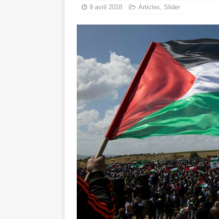
9 avril 2018
Articles
,
Slider
Les Israéliens 
La promesse que 