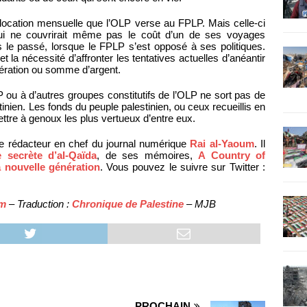
llocation mensuelle que l’OLP verse au FPLP. Mais celle-ci
ui ne couvrirait même pas le coût d’un de ses voyages
dans le passé, lorsque le FPLP s’est opposé à ses politiques.
et la nécessité d’affronter les tentatives actuelles d’anéantir
dération ou somme d’argent.
 ou à d’autres groupes constitutifs de l’OLP ne sort pas de
nien. Les fonds du peuple palestinien, ou ceux recueillis en
ettre à genoux les plus vertueux d’entre eux.
e rédacteur en chef du journal numérique
Rai al-Yaoum
. Il
re secrète d’al-Qaïda
, de ses mémoires,
A Country of
a nouvelle génération
. Vous pouvez le suivre sur Twitter :
um
– Traduction :
Chronique de Palestine
– MJB
PROCHAIN