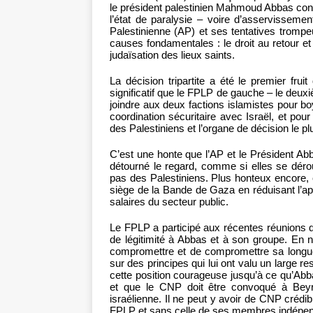
le président palestinien Mahmoud Abbas convo
l’état de paralysie – voire d’asservisseme
Palestinienne (AP) et ses tentatives tromp
causes fondamentales : le droit au retour et 
judaïsation des lieux saints.
La décision tripartite a été le premier fruit
significatif que le FPLP de gauche – le deuxi
joindre aux deux factions islamistes pour boy
coordination sécuritaire avec Israël, et po
des Palestiniens et l’organe de décision le pl
C’est une honte que l’AP et le Président Ab
détourné le regard, comme si elles se dérou
pas des Palestiniens. Plus honteux encore, 
siège de la Bande de Gaza en réduisant l’app
salaires du secteur public.
Le FPLP a participé aux récentes réunions 
de légitimité à Abbas et à son groupe. En n
compromettre et de compromettre sa longue t
sur des principes qui lui ont valu un large re
cette position courageuse jusqu’à ce qu’Abb
et que le CNP doit être convoqué à Beyro
israélienne. Il ne peut y avoir de CNP crédi
FPLP et sans celle de ses membres indépend