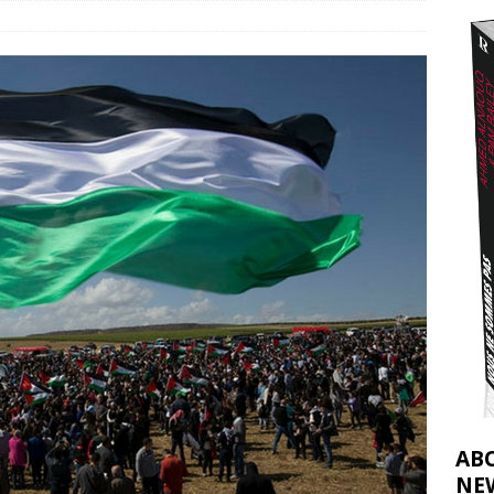
effacent les preuves du génocide à Gaza
[ 4 août 2026 ]
j’ai faite à Ismail al-Ghoul
[ 8 août 2026 ]
AB
NE