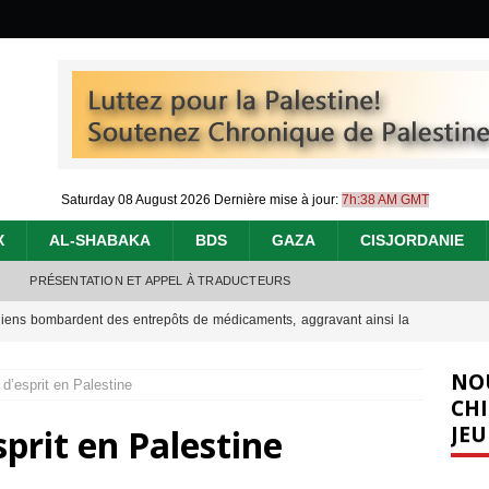
Saturday 08 August 2026
Dernière mise à jour:
7h:38 AM GMT
X
AL-SHABAKA
BDS
GAZA
CISJORDANIE
PRÉSENTATION ET APPEL À TRADUCTEURS
éliens bombardent des entrepôts de médicaments, aggravant ainsi la
déjà dramatique
[ 7 août 2026 ]
NO
 d’esprit en Palestine
urir : le « processus de paix » à Gaza et la propagande occidentale
[
CHI
JEU
prit en Palestine
nocide : l’histoire de Gaza au-delà des chiffres
[ 5 août 2026 ]