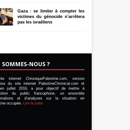
Gaza : se limiter à compter les
victimes du génocide n’arrêtera
pas les israéliens
I SOMMES-NOUS ?
te internet ChroniquePalestine.com, version
aise du site internet PalestineChronical.com et
en juillet 2016, a pour objectif de mettre à
osition du public francophone, un ensemble
ormations et d’analyses sur la situation en
tine occupée.
Lire la suite