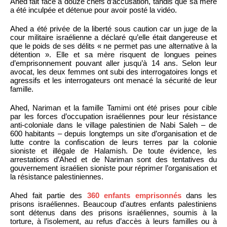
Ahed fait face à douze chefs d’accusation, tandis que sa mère
a été inculpée et détenue pour avoir posté la vidéo.
Ahed a été privée de la liberté sous caution car un juge de la
cour militaire israélienne a déclaré qu’elle était dangereuse et
que le poids de ses délits « ne permet pas une alternative à la
détention ». Elle et sa mère risquent de longues peines
d’emprisonnement pouvant aller jusqu’à 14 ans. Selon leur
avocat, les deux femmes ont subi des interrogatoires longs et
agressifs et les interrogateurs ont menacé la sécurité de leur
famille.
Ahed, Nariman et la famille Tamimi ont été prises pour cible
par les forces d’occupation israéliennes pour leur résistance
anti-coloniale dans le village palestinien de Nabi Saleh – de
600 habitants – depuis longtemps un site d’organisation et de
lutte contre la confiscation de leurs terres par la colonie
sioniste et illégale de Halamish. De toute évidence, les
arrestations d’Ahed et de Nariman sont des tentatives du
gouvernement israélien sioniste pour réprimer l’organisation et
la résistance palestiniennes.
Ahed fait partie des
360 enfants emprisonnés
dans les
prisons israéliennes. Beaucoup d’autres enfants palestiniens
sont détenus dans des prisons israéliennes, soumis à la
torture, à l’isolement, au refus d’accès à leurs familles ou à