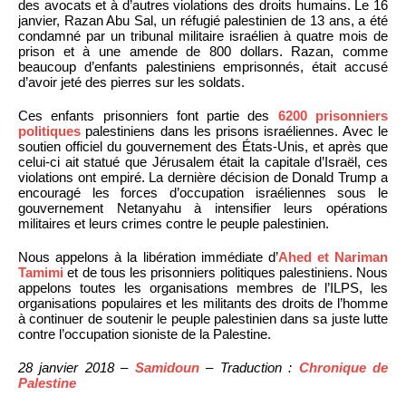
des avocats et à d’autres violations des droits humains. Le 16
janvier, Razan Abu Sal, un réfugié palestinien de 13 ans, a été
condamné par un tribunal militaire israélien à quatre mois de
prison et à une amende de 800 dollars. Razan, comme
beaucoup d’enfants palestiniens emprisonnés, était accusé
d’avoir jeté des pierres sur les soldats.
Ces enfants prisonniers font partie des
6200 prisonniers
politiques
palestiniens dans les prisons israéliennes. Avec le
soutien officiel du gouvernement des États-Unis, et après que
celui-ci ait statué que Jérusalem était la capitale d’Israël, ces
violations ont empiré. La dernière décision de Donald Trump a
encouragé les forces d’occupation israéliennes sous le
gouvernement Netanyahu à intensifier leurs opérations
militaires et leurs crimes contre le peuple palestinien.
Nous appelons à la libération immédiate d’
Ahed et Nariman
Tamimi
et de tous les prisonniers politiques palestiniens. Nous
appelons toutes les organisations membres de l’ILPS, les
organisations populaires et les militants des droits de l’homme
à continuer de soutenir le peuple palestinien dans sa juste lutte
contre l’occupation sioniste de la Palestine.
28 janvier 2018 –
Samidoun
– Traduction :
Chronique de
Palestine