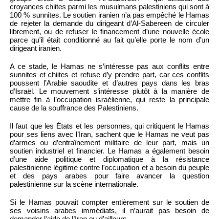
croyances chiites parmi les musulmans palestiniens qui sont à
100 % sunnites. Le soutien iranien n’a pas empêché le Hamas
de rejeter la demande du dirigeant d’Al-Sabereen de circuler
librement, ou de refuser le financement d’une nouvelle école
parce qu’il était conditionné au fait qu’elle porte le nom d’un
dirigeant iranien.
A ce stade, le Hamas ne s’intéresse pas aux conflits entre
sunnites et chiites et refuse d’y prendre part, car ces conflits
poussent l’Arabie saoudite et d’autres pays dans les bras
d’Israël. Le mouvement s’intéresse plutôt à la manière de
mettre fin à l’occupation israélienne, qui reste la principale
cause de la souffrance des Palestiniens.
Il faut que les États et les personnes, qui critiquent le Hamas
pour ses liens avec l’Iran, sachent que le Hamas ne veut pas
d’armes ou d’entraînement militaire de leur part, mais un
soutien industriel et financier. Le Hamas a également besoin
d’une aide politique et diplomatique à la résistance
palestinienne légitime contre l’occupation et a besoin du peuple
et des pays arabes pour faire avancer la question
palestinienne sur la scène internationale.
Si le Hamas pouvait compter entièrement sur le soutien de
ses voisins arabes immédiats, il n’aurait pas besoin de
demander l’aide de l’Iran ou d’ailleurs.