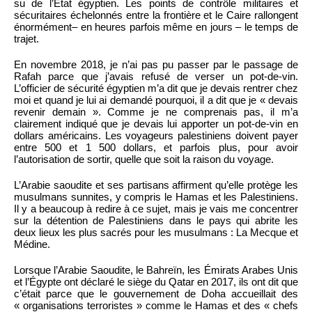
su de l’État égyptien. Les points de contrôle militaires et
sécuritaires échelonnés entre la frontière et le Caire rallongent
énormément– en heures parfois même en jours – le temps de
trajet.
En novembre 2018, je n’ai pas pu passer par le passage de
Rafah parce que j’avais refusé de verser un pot-de-vin.
L’officier de sécurité égyptien m’a dit que je devais rentrer chez
moi et quand je lui ai demandé pourquoi, il a dit que je « devais
revenir demain ». Comme je ne comprenais pas, il m’a
clairement indiqué que je devais lui apporter un pot-de-vin en
dollars américains. Les voyageurs palestiniens doivent payer
entre 500 et 1 500 dollars, et parfois plus, pour avoir
l’autorisation de sortir, quelle que soit la raison du voyage.
L’Arabie saoudite et ses partisans affirment qu’elle protège les
musulmans sunnites, y compris le Hamas et les Palestiniens.
Il y a beaucoup à redire à ce sujet, mais je vais me concentrer
sur la détention de Palestiniens dans le pays qui abrite les
deux lieux les plus sacrés pour les musulmans : La Mecque et
Médine.
Lorsque l’Arabie Saoudite, le Bahreïn, les Émirats Arabes Unis
et l’Égypte ont déclaré le siège du Qatar en 2017, ils ont dit que
c’était parce que le gouvernement de Doha accueillait des
« organisations terroristes » comme le Hamas et des « chefs