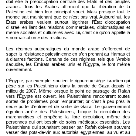
doit être la préoccupation centrale des États et des peuples
arabes. Tous les Arabes affirment que la libération de la
Palestine est bien leur principal souci. Mais presque tout le
monde sait maintenant que ce n’est pas vrai. Aujourd’hui, les
États arabes veulent surtout légitimer l’État d’occupation
d’Israël en liant des relations commerciales, diplomatiques et
même sociales et culturelles avec lui, c’est ce qu’on appelle la
« normalisation » des relations.
Les régimes autocratiques du monde arabe s’efforcent de
saper la résistance palestinienne en s’en prenant au Hamas et
à d’autres factions. Certains de ces régimes, tels que l’Arabie
saoudite, les Émirats arabes unis et l’Égypte, le font même
ouvertement.
L’Égypte, par exemple, soutient le rigoureux siège israélien qui
pèse sur les Palestiniens dans la bande de Gaza depuis le
milieu de 2007. Même lorsque le point de passage de Rafah
vers l’Égypte est ouvert, les Palestiniens rencontrent toutes
sortes de problèmes pour l’emprunter; or c’est à peu près la
seule porte d’entrée et de sortie de Gaza. Le gouvernement
égyptien arrête des Palestiniens, bloque la circulation des
marchandises et empêche la libre circulation, même des
personnes qui ont besoin de soins médicaux essentiels. Les
Palestiniens qui souhaitent passer par Rafah doivent souvent
verser des pots-de-vin aux autorités égyptiennes, au vu et au