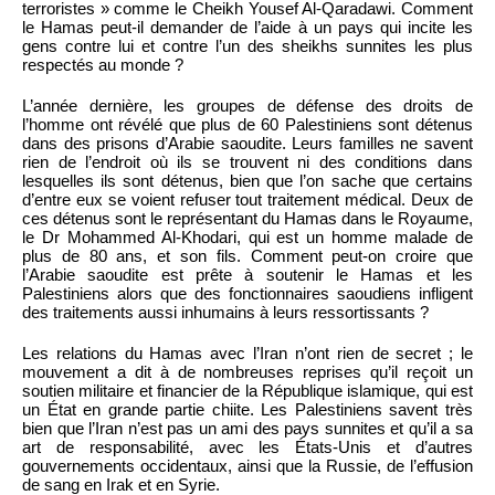
terroristes » comme le Cheikh Yousef Al-Qaradawi. Comment
le Hamas peut-il demander de l’aide à un pays qui incite les
gens contre lui et contre l’un des sheikhs sunnites les plus
respectés au monde ?
L’année dernière, les groupes de défense des droits de
l’homme ont révélé que plus de 60 Palestiniens sont détenus
dans des prisons d’Arabie saoudite. Leurs familles ne savent
rien de l’endroit où ils se trouvent ni des conditions dans
lesquelles ils sont détenus, bien que l’on sache que certains
d’entre eux se voient refuser tout traitement médical. Deux de
ces détenus sont le représentant du Hamas dans le Royaume,
le Dr Mohammed Al-Khodari, qui est un homme malade de
plus de 80 ans, et son fils. Comment peut-on croire que
l’Arabie saoudite est prête à soutenir le Hamas et les
Palestiniens alors que des fonctionnaires saoudiens infligent
des traitements aussi inhumains à leurs ressortissants ?
Les relations du Hamas avec l’Iran n’ont rien de secret ; le
mouvement a dit à de nombreuses reprises qu’il reçoit un
soutien militaire et financier de la République islamique, qui est
un État en grande partie chiite. Les Palestiniens savent très
bien que l’Iran n’est pas un ami des pays sunnites et qu’il a sa
art de responsabilité, avec les États-Unis et d’autres
gouvernements occidentaux, ainsi que la Russie, de l’effusion
de sang en Irak et en Syrie.