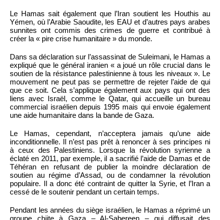
Le Hamas sait également que l’Iran soutient les Houthis au
Yémen, où l’Arabie Saoudite, les EAU et d’autres pays arabes
sunnites ont commis des crimes de guerre et contribué à
créer la « pire crise humanitaire » du monde.
Dans sa déclaration sur l’assassinat de Suleimani, le Hamas a
expliqué que le général iranien « a joué un rôle crucial dans le
soutien de la résistance palestinienne à tous les niveaux ». Le
mouvement ne peut pas se permettre de rejeter l’aide de qui
que ce soit. Cela s’applique également aux pays qui ont des
liens avec Israël, comme le Qatar, qui accueille un bureau
commercial israélien depuis 1995 mais qui envoie également
une aide humanitaire dans la bande de Gaza.
Le Hamas, cependant, n’acceptera jamais qu’une aide
inconditionnelle. Il n’est pas prêt à renoncer à ses principes ni
à ceux des Palestiniens. Lorsque la révolution syrienne a
éclaté en 2011, par exemple, il a sacrifié l’aide de Damas et de
Téhéran en refusant de publier la moindre déclaration de
soutien au régime d’Assad, ou de condamner la révolution
populaire. Il a donc été contraint de quitter la Syrie, et l’Iran a
cessé de le soutenir pendant un certain temps.
Pendant les années du siège israélien, le Hamas a réprimé un
groupe chiite à Gaza – Al-Sabereen – qui diffusait des