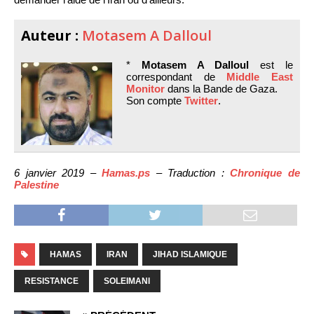
Auteur :
Motasem A Dalloul
*
Motasem A Dalloul
est le
correspondant de
Middle East
Monitor
dans la Bande de Gaza.
Son compte
Twitter
.
6 janvier 2019 –
Hamas.ps
– Traduction :
Chronique de
Palestine
HAMAS
IRAN
JIHAD ISLAMIQUE
RESISTANCE
SOLEIMANI