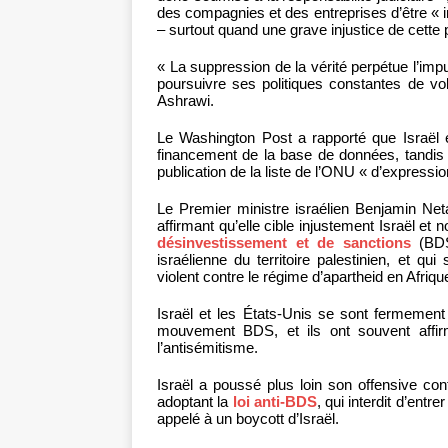
des compagnies et des entreprises d’être «
– surtout quand une grave injustice de cette p
« La suppression de la vérité perpétue l’impu
poursuivre ses politiques constantes de vo
Ashrawi.
Le Washington Post a rapporté que Israël e
financement de la base de données, tandis 
publication de la liste de l’ONU « d’expression
Le Premier ministre israélien Benjamin Net
affirmant qu’elle cible injustement Israël et
désinvestissement et de sanctions
(BDS)
israélienne du territoire palestinien, et q
violent contre le régime d’apartheid en Afriq
Israël et les États-Unis se sont fermement 
mouvement BDS, et ils ont souvent affirm
l’antisémitisme.
Israël a poussé plus loin son offensive 
adoptant la
loi anti-BDS
, qui interdit d’en
appelé à un boycott d’Israël.