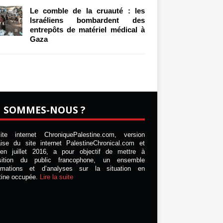
Le comble de la cruauté : les
Israéliens bombardent des
entrepôts de matériel médical à
Gaza
I SOMMES-NOUS ?
te internet ChroniquePalestine.com, version
aise du site internet PalestineChronical.com et
en juillet 2016, a pour objectif de mettre à
osition du public francophone, un ensemble
ormations et d’analyses sur la situation en
tine occupée.
Lire la suite