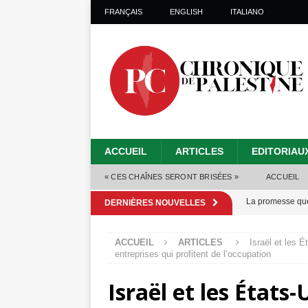
FRANÇAIS
ENGLISH
ITALIANO
ACCUEIL
ARTICLES
EDITORIAU
« CES CHAÎNES SERONT BRISÉES »
ACCUEIL
La promesse que 
DERNIÈRES NOUVELLES
Gaza : les Isra
ACCUEIL
ARTICLES
Israël et les 
crise sanitaire 
entreprises qui profitent de l’occupation
Capituler ou mo
Israël et les État
6 août 2026 ]