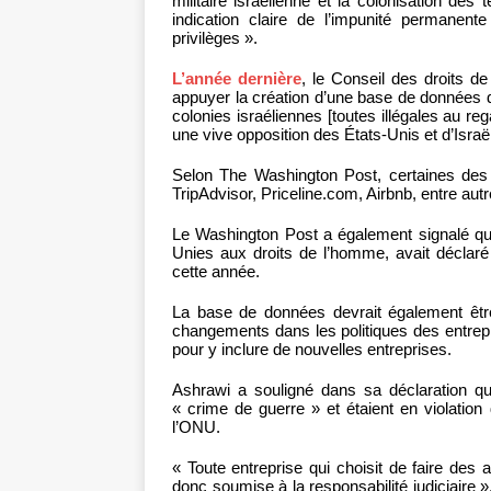
militaire israélienne et la colonisation des
indication claire de l’impunité permanente
privilèges ».
L’année dernière
, le Conseil des droits d
appuyer la création d’une base de données de
colonies israéliennes [toutes illégales au re
une vive opposition des États-Unis et d’Israël
Selon The Washington Post, certaines des so
TripAdvisor, Priceline.com, Airbnb, entre autr
Le Washington Post a également signalé qu
Unies aux droits de l’homme, avait déclaré qu
cette année.
La base de données devrait également êt
changements dans les politiques des entrepri
pour y inclure de nouvelles entreprises.
Ashrawi a souligné dans sa déclaration que
« crime de guerre » et étaient en violation d
l’ONU.
« Toute entreprise qui choisit de faire des 
donc soumise à la responsabilité judiciaire », 