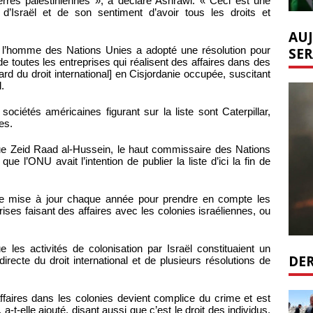
 terres palestiniennes », a déclaré Ashrawi. « Ceci est une
 d’Israël et de son sentiment d’avoir tous les droits et
AUJ
e l’homme des Nations Unies a adopté une résolution pour
SER
 toutes les entreprises qui réalisent des affaires dans des
gard du droit international] en Cisjordanie occupée, suscitant
.
ciétés américaines figurant sur la liste sont Caterpillar,
es.
e Zeid Raad al-Hussein, le haut commissaire des Nations
e l’ONU avait l’intention de publier la liste d’ici la fin de
re mise à jour chaque année pour prendre en compte les
ses faisant des affaires avec les colonies israéliennes, ou
 les activités de colonisation par Israël constituaient un
DER
irecte du droit international et de plusieurs résolutions de
affaires dans les colonies devient complice du crime et est
a-t-elle ajouté, disant aussi que c’est le droit des individus,