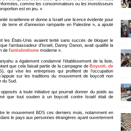
 informées, comme les consommateurs ou les investisseurs
roportion est en jeu. »
nité israélienne et donne à Israël une licence évidente pour
l de terre et d’annexion rampante en Palestine », a ajouté
t les États-Unis avaient tenté sans succès de bloquer le
que l’ambassadeur d’Israël, Danny Danon, avait qualifié la
 de l’
antisémitisme
moderne ».
anyahu a également condamné l’établissement de la liste,
 notant que cela faisait partie de la campagne de
Boycott, de
, qui vise les entreprises qui profitent de l’occupation
ui s’appuie sur les traditions du mouvement de boycott non
ue du Sud.
opposés à toute initiative qui pourrait donner du poids au
é que tout soutien à un boycott contre Israël était de
contre le mouvement BDS ces derniers mois, notamment en
trer dans le pays aux personnes étrangères ayant ouvertement