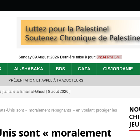
Sunday 09 August 2026
Dernière mise à jour:
8h:34 PM GMT
X
AL-SHABAKA
BDS
GAZA
CISJORDANIE
PRÉSENTATION ET APPEL À TRADUCTEURS
j’ai faite à Ismail al-Ghoul
[ 8 août 2026 ]
éliens bombardent des entrepôts de médicaments, aggravant ainsi la
NO
États-Unis sont « moralement répugnants » en voulant protéger les
déjà dramatique
[ 7 août 2026 ]
CHI
JEU
urir : le « processus de paix » à Gaza et la propagande occidentale
[
s-Unis sont « moralement