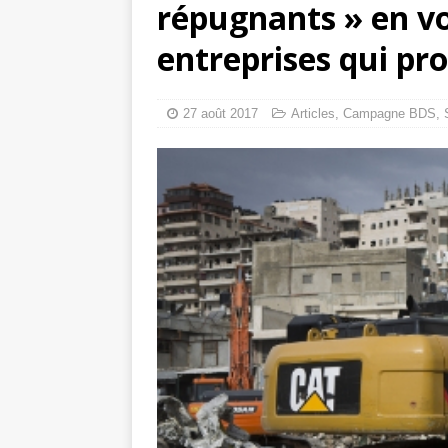
répugnants » en vo
Mille jours de gé
entreprises qui pro
Les avis consulta
27 août 2017
Articles
,
Campagne BDS
,