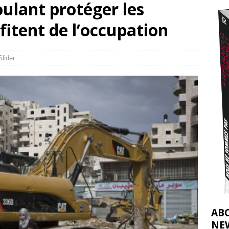
ulant protéger les
nocide : l’histoire de Gaza au-delà des chiffres
[ 5 août 2026 ]
fitent de l’occupation
tifs de la CIJ sur la Palestine : possibilités et limites
[ 8 août 2026 ]
Slider
AB
NE