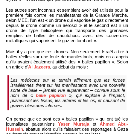
Les autres sont inconnus et semblent avoir été utilisés pour la
première fois contre les manifestants de la Grande Marche,
selon MEE, l’un est « un drone qui vaporise le gaz directement
depuis le drone comme un aérosol » et le second est « un
drone de type hélicoptère qui transporte des grenades
remplies de balles de caoutchouc avec des couvercles
métalliques qui vaporisent le gaz en tombant ».
Mais il y a pire que ces drones. Non seulement Israël a tiré à
balles réelles sur une foule de manifestants, mais on a appris
qu’ils avaient également utilisé des « balles papillon ». Selon
un article d’
Al Jazeera
, au début du mois :
Les médecins sur le terrain affirment que les forces
israéliennes tirent sur les manifestants avec une nouvelle
sorte de balle – jamais vue auparavant – connue sous le
nom de «
balle papillon
», qui explose à l’impact,
pulvérisant les tissus, les artères et les os, et causant de
graves blessures internes.
On pense que ce sont ces « balles papillon » qui ont tué les
journalistes palestiniens
Yaser Murtaja
et
Ahmed Abu-
Hussein
, abattus alors qu’ils faisaient des reportages à Gaza