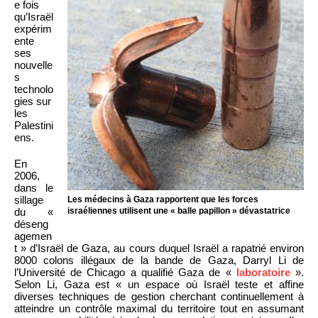
e fois
qu’Israël
expérim
ente
ses
nouvelle
s
technolo
gies sur
les
Palestini
ens.
En
2006,
dans le
sillage
Les médecins à Gaza rapportent que les forces
du «
israéliennes utilisent une « balle papillon » dévastatrice
déseng
agemen
t » d’Israël de Gaza, au cours duquel Israël a rapatrié environ
8000 colons illégaux de la bande de Gaza, Darryl Li de
l’Université de Chicago a qualifié Gaza de «
laboratoire
».
Selon Li, Gaza est « un espace où Israël teste et affine
diverses techniques de gestion cherchant continuellement à
atteindre un contrôle maximal du territoire tout en assumant