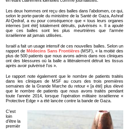
en étant clairement identifiés comme journalistes.
Les deux hommes ont reçu des balles dans l’abdomen, ce qui,
selon le porte-parole du ministère de la Santé de Gaza, Ashraf
Al-Qedraf, a eu pour conséquence que « tous leurs organes
internes [ont été] totalement détruits, pulvérisés ». Il a ajouté
que ces balles sont les plus meurtrières que l’armée
israélienne ait jamais utilisées.
Israël a fait un usage intensif de ces nouvelles balles. Selon un
rapport de
Médecins Sans Frontières
(MSF), « la moitié des
plus de 500 patients que nous avons admis dans nos cliniques
ont des blessures où la balle a littéralement détruit les tissus
après avoir pulvérisé l’os ».
Le rapport note également que le nombre de patients traités
dans les cliniques de MSF au cours des trois premières
semaines de la Grande Marche du retour « [a été] plus élevé
que le nombre de patients que nous avons traités pendant
toute l’année 2014, lorsque l’opération militaire israélienne «
Protective Edge » a été lancée contre la bande de Gaza.
C’est
loin
d’être la
premièr