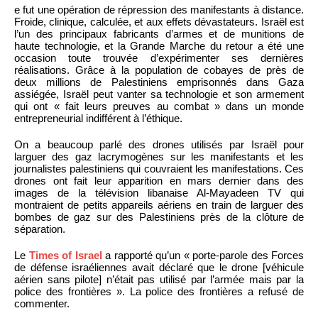
e fut une opération de répression des manifestants à distance.
Froide, clinique, calculée, et aux effets dévastateurs. Israël est
l’un des principaux fabricants d’armes et de munitions de
haute technologie, et la Grande Marche du retour a été une
occasion toute trouvée d’expérimenter ses dernières
réalisations. Grâce à la population de cobayes de près de
deux millions de Palestiniens emprisonnés dans Gaza
assiégée, Israël peut vanter sa technologie et son armement
qui ont « fait leurs preuves au combat » dans un monde
entrepreneurial indifférent à l’éthique.
On a beaucoup parlé des drones utilisés par Israël pour
larguer des gaz lacrymogènes sur les manifestants et les
journalistes palestiniens qui couvraient les manifestations. Ces
drones ont fait leur apparition en mars dernier dans des
images de la télévision libanaise Al-Mayadeen TV qui
montraient de petits appareils aériens en train de larguer des
bombes de gaz sur des Palestiniens près de la clôture de
séparation.
Le
Times of Israel
a rapporté qu’un « porte-parole des Forces
de défense israéliennes avait déclaré que le drone [véhicule
aérien sans pilote] n’était pas utilisé par l’armée mais par la
police des frontières ». La police des frontières a refusé de
commenter.