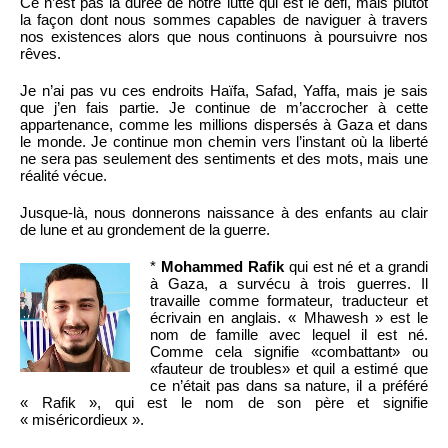
Ce n’est pas la durée de notre lutte qui est le défi, mais plutôt
la façon dont nous sommes capables de naviguer à travers
nos existences alors que nous continuons à poursuivre nos
rêves.
Je n’ai pas vu ces endroits Haïfa, Safad, Yaffa, mais je sais
que j’en fais partie. Je continue de m’accrocher à cette
appartenance, comme les millions dispersés à Gaza et dans
le monde. Je continue mon chemin vers l’instant où la liberté
ne sera pas seulement des sentiments et des mots, mais une
réalité vécue.
Jusque-là, nous donnerons naissance à des enfants au clair
de lune et au grondement de la guerre.
*
Mohammed Rafik
qui est né et a grandi
à Gaza, a survécu à trois guerres. Il
travaille comme formateur, traducteur et
écrivain en anglais. « Mhawesh » est le
nom de famille avec lequel il est né.
Comme cela signifie «combattant» ou
«fauteur de troubles» et quil a estimé que
ce n’était pas dans sa nature, il a préféré
« Rafik », qui est le nom de son père et signifie
« miséricordieux ».