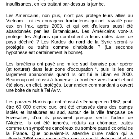
insuffisantes, en les traitant par-dessus la jambe.
Les Américains, non plus, n’ont pas protégé leurs alliés au
Vietnam – ni les courageux traducteurs qui ont travaillé pour
eux en Irak, après 2003, et qui ont d’ailleurs aussi été
abandonnés par les Britanniques. Les Américains vont-ils
protéger les Afghans qui combattent à leurs côtés dans ce
pays déchiré ? Les Kurdes du nord de la Syrie seront-ils
protégés ou trahis comme d’habitude ? (La seconde
hypothèse est certainement la bonne).
Les Israéliens ont payé une milice sud libanaise pour opérer
(et torturer) dans leur zone d’occupation *, puis ils les ont
largement abandonnés quand ils ont fui le Liban en 2000.
Beaucoup ont réussi à traverser la frontière vers Israël et ont
été alors, en effet, protégés. Leur ancien commandant a ouvert
une boîte de nuit à Tel Aviv.
Les pauvres Harkis qui ont réussi à s’échapper en 1962, peut-
être 60 000 d’entre eux, ont été entassés dans des camps
isolés et insalubres au sud, autour de la ville française de
Rivesaltes, d’où ils pouvaient presque sentir l’odeur de
l’Algérie. Ils ont été ignorés, réduits au chômage, traités
comme un symptôme cancéreux du sombre passé colonial de
la France. Que pouvaient-ils attendre d’une nation qui a
attendu 1999 pour reconnaître que le conflit algérien était en