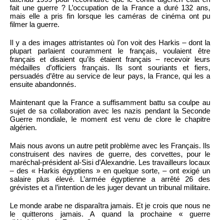
fait une guerre ? L’occupation de la France a duré 132 ans,
mais elle a pris fin lorsque les caméras de cinéma ont pu
filmer la guerre.
Il y a des images attristantes où l’on voit des Harkis – dont la
plupart parlaient couramment le français, voulaient être
français et disaient qu’ils étaient français – recevoir leurs
médailles d’officiers français. Ils sont souriants et fiers,
persuadés d’être au service de leur pays, la France, qui les a
ensuite abandonnés.
Maintenant que la France a suffisamment battu sa coulpe au
sujet de sa collaboration avec les nazis pendant la Seconde
Guerre mondiale, le moment est venu de clore le chapitre
algérien.
Mais nous avons un autre petit problème avec les Français. Ils
construisent des navires de guerre, des corvettes, pour le
maréchal-président al-Sisi d’Alexandrie. Les travailleurs locaux
– des « Harkis égyptiens » en quelque sorte, – ont exigé un
salaire plus élevé. L’armée égyptienne a arrêté 26 des
grévistes et a l’intention de les juger devant un tribunal militaire.
Le monde arabe ne disparaîtra jamais. Et je crois que nous ne
le quitterons jamais. A quand la prochaine « guerre