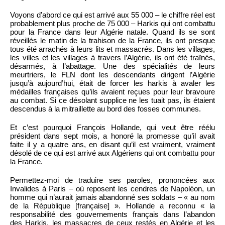
Voyons d’abord ce qui est arrivé aux 55 000 – le chiffre réel est
probablement plus proche de 75 000 – Harkis qui ont combattu
pour la France dans leur Algérie natale. Quand ils se sont
réveillés le matin de la trahison de la France, ils ont presque
tous été arrachés à leurs lits et massacrés. Dans les villages,
les villes et les villages à travers l’Algérie, ils ont été traînés,
désarmés, à l’abattage. Une des spécialités de leurs
meurtriers, le FLN dont les descendants dirigent l’Algérie
jusqu’à aujourd’hui, était de forcer les harkis à avaler les
médailles françaises qu’ils avaient reçues pour leur bravoure
au combat. Si ce désolant supplice ne les tuait pas, ils étaient
descendus à la mitraillette au bord des fosses communes.
Et c’est pourquoi François Hollande, qui veut être réélu
président dans sept mois, a honoré la promesse qu’il avait
faite il y a quatre ans, en disant qu’il est vraiment, vraiment
désolé de ce qui est arrivé aux Algériens qui ont combattu pour
la France.
Permettez-moi de traduire ses paroles, prononcées aux
Invalides à Paris – où reposent les cendres de Napoléon, un
homme qui n’aurait jamais abandonné ses soldats – « au nom
de la République [française] ». Hollande a reconnu « la
responsabilité des gouvernements français dans l’abandon
des Harkis, les massacres de ceux restés en Algérie et les