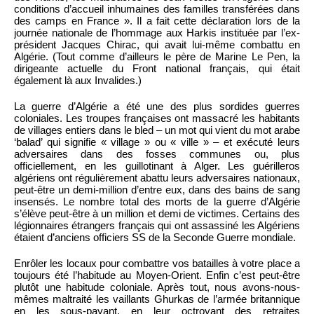
conditions d’accueil inhumaines des familles transférées dans
des camps en France ». Il a fait cette déclaration lors de la
journée nationale de l’hommage aux Harkis instituée par l’ex-
président Jacques Chirac, qui avait lui-même combattu en
Algérie. (Tout comme d’ailleurs le père de Marine Le Pen, la
dirigeante actuelle du Front national français, qui était
également là aux Invalides.)
La guerre d’Algérie a été une des plus sordides guerres
coloniales. Les troupes françaises ont massacré les habitants
de villages entiers dans le bled – un mot qui vient du mot arabe
‘balad’ qui signifie « village » ou « ville » – et exécuté leurs
adversaires dans des fosses communes ou, plus
officiellement, en les guillotinant à Alger. Les guérilleros
algériens ont régulièrement abattu leurs adversaires nationaux,
peut-être un demi-million d’entre eux, dans des bains de sang
insensés. Le nombre total des morts de la guerre d’Algérie
s’élève peut-être à un million et demi de victimes. Certains des
légionnaires étrangers français qui ont assassiné les Algériens
étaient d’anciens officiers SS de la Seconde Guerre mondiale.
Enrôler les locaux pour combattre vos batailles à votre place a
toujours été l’habitude au Moyen-Orient. Enfin c’est peut-être
plutôt une habitude coloniale. Après tout, nous avons-nous-
mêmes maltraité les vaillants Ghurkas de l’armée britannique
en les sous-payant, en leur octroyant des retraites