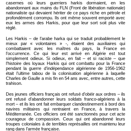
casernes où leurs guerriers harkis dormaient, en les
abandonnant aux mains du FLN (Front de libération nationale)
nationaliste qui devaient hériter de ce pays riche en pétrole et
profondément corrompu. Ils ont même souvent emporté avec
eux les armes des Harkis, pour que leur sort soit plus vite
réglé.
Les Harkis – de l’arabe harka qui se traduit probablement le
mieux par « volontaires » -, étaient des auxiliaires qui
combattaient avec les maîtres du pays, la France en
l’occurrence. Ce qui leur est arrivé en Algérie est tout
simplement odieux. Si odieux, en fait – et si raciste – que
l’histoire des loyaux Harkis qui ont combattu pour la France
pendant la guerre d’indépendance algérienne de 1956-1962
était l’ultime tabou de la colonisation algérienne à laquelle
Charles de Gaulle a mis fin en 54 ans avec, entre autres, cette
trahison.
Des jeunes officiers français ont refusé d’obéir aux ordres – ils
ont refusé d’abandonner leurs soldats franco-algériens à la
mort – et ils les ont fait embarquer clandestinement à bord des
navires militaires qui rentraient en France, à travers la
Méditerranée. Ces officiers ont été sanctionnés pour cet acte
courageux de compassion. Ceux qui ont abandonné leurs
troupes coloniales à de terribles représailles ont maintenu leur
rang dans l’armée française.