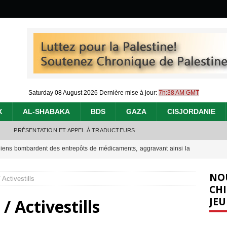
Saturday 08 August 2026
Dernière mise à jour:
7h:38 AM GMT
X
AL-SHABAKA
BDS
GAZA
CISJORDANIE
PRÉSENTATION ET APPEL À TRADUCTEURS
éliens bombardent des entrepôts de médicaments, aggravant ainsi la
déjà dramatique
[ 7 août 2026 ]
NO
Activestills
urir : le « processus de paix » à Gaza et la propagande occidentale
[
CHI
JEU
/ Activestills
nocide : l’histoire de Gaza au-delà des chiffres
[ 5 août 2026 ]