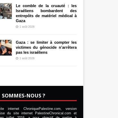
Le comble de la cruauté : les
Israéliens bombardent des
entrepôts de matériel médical à
Gaza
1 août 2026
Gaza : se limiter à compter les
victimes du génocide n’arrêtera
pas les israéliens
1 août 2026
I SOMMES-NOUS ?
te internet ChroniquePalestine.com, version
aise du site internet PalestineChronical.com et
en juillet 2016, a pour objectif de mettre à