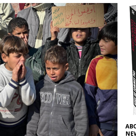
effacent les preuves du génocide à Gaza
[ 4 août 2026 ]
j’ai faite à Ismail al-Ghoul
[ 8 août 2026 ]
AB
NE