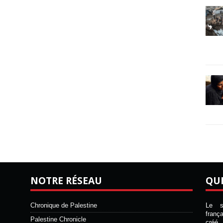
NOTRE RÉSEAU
QU
Chronique de Palestine
Le si
franç
Palestine Chronicle
créé 