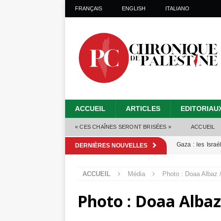
FRANÇAIS
ENGLISH
ITALIANO
ACCUEIL
ARTICLES
EDITORIAU
« CES CHAÎNES SERONT BRISÉES »
ACCUEIL
Gaza : les Isra
DERNIÈRES NOUVELLES
crise sanitaire 
ACCUEIL
Média
Photo : Doaa Albaz / 
Capituler ou mo
Photo : Doaa Albaz 
6 août 2026 ]
Mille jours de gé