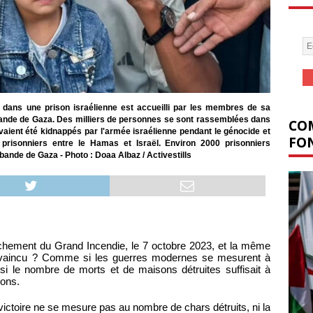
u dans une prison israélienne est accueilli par les membres de sa
a bande de Gaza. Des milliers de personnes se sont rassemblées dans
COM
i avaient été kidnappés par l'armée israélienne pendant le génocide et
FON
prisonniers entre le Hamas et Israël. Environ 2000 prisonniers
bande de Gaza - Photo : Doaa Albaz / Activestills
chement du Grand Incendie, le 7 octobre 2023, et la même
a vaincu ? Comme si les guerres modernes se mesurent à
si le nombre de morts et de maisons détruites suffisait à
ions.
victoire ne se mesure pas au nombre de chars détruits, ni la