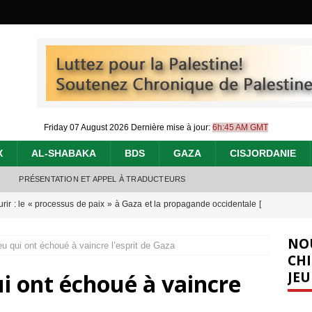
Friday 07 August 2026
Dernière mise à jour:
6h:45 AM GMT
X
AL-SHABAKA
BDS
GAZA
CISJORDANIE
PRÉSENTATION ET APPEL À TRADUCTEURS
urir : le « processus de paix » à Gaza et la propagande occidentale
[
NO
u qui ont échoué à vaincre l’esprit de Gaza
nocide : l’histoire de Gaza au-delà des chiffres
[ 5 août 2026 ]
CHI
JEU
i ont échoué à vaincre
effacent les preuves du génocide à Gaza
[ 4 août 2026 ]
 annonce un « accord de paix » à Gaza, les Israéliens multiplie les