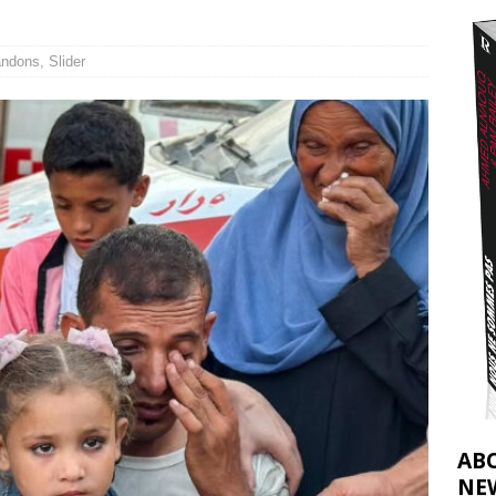
2026 ]
éliens bombardent des entrepôts de médicaments, aggravant ainsi la
ndons
,
Slider
déjà dramatique
[ 7 août 2026 ]
AB
NE