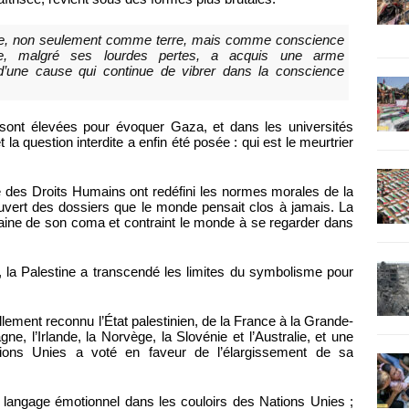
tine, non seulement comme terre, mais comme conscience
enne, malgré ses lourdes pertes, a acquis une arme
 d’une cause qui continue de vibrer dans la conscience
 sont élevées pour évoquer Gaza, et dans les universités
 la question interdite a enfin été posée : qui est le meurtrier
e des Droits Humains ont redéfini les normes morales de la
rouvert des dossiers que le monde pensait clos à jamais. La
aine de son coma et contraint le monde à se regarder dans
, la Palestine a transcendé les limites du symbolisme pour
lement reconnu l’État palestinien, de la France à la Grande-
e, l’Irlande, la Norvège, la Slovénie et l’Australie, et une
ions Unies a voté en faveur de l’élargissement de sa
n langage émotionnel dans les couloirs des Nations Unies ;