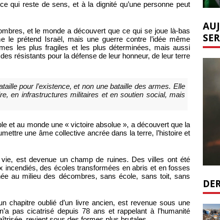
ce qui reste de sens, et à la dignité qu’une personne peut
AUJ
mbres, et le monde a découvert que ce qui se joue là-bas
SER
e le prétend Israël, mais une guerre contre l’idée même
rmes les plus fragiles et les plus déterminées, mais aussi
es résistants pour la défense de leur honneur, de leur terre
aille pour l’existence, et non une bataille des armes. Elle
, en infrastructures militaires et en soutien social, mais
uple et au monde une « victoire absolue », a découvert que la
umettre une âme collective ancrée dans la terre, l’histoire et
 vie, est devenue un champ de ruines. Des villes ont été
ux incendiés, des écoles transformées en abris et en fosses
ée au milieu des décombres, sans école, sans toit, sans
DER
un chapitre oublié d’un livre ancien, est revenue sous une
n’a pas cicatrisé depuis 78 ans et rappelant à l’humanité
maîtrisée, revient sous des formes plus brutales.