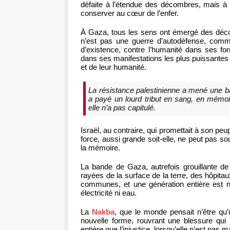
défaite à l’étendue des décombres, mais à 
conserver au cœur de l’enfer.
À Gaza, tous les sens ont émergé des déco
n’est pas une guerre d’autodéfense, comm
d’existence, contre l’humanité dans ses fo
dans ses manifestations les plus puissantes d
et de leur humanité.
La résistance palestinienne a mené une bat
a payé un lourd tribut en sang, en mémoire
elle n’a pas capitulé.
Israël, au contraire, qui promettait à son pe
force, aussi grande soit-elle, ne peut pas so
la mémoire.
La bande de Gaza, autrefois grouillante de
rayées de la surface de la terre, des hôpita
communes, et une génération entière est n
électricité ni eau.
La
Nakba
, que le monde pensait n’être qu’
nouvelle forme, rouvrant une blessure qui 
entière que l’injustice, lorsqu’elle n’est pas 