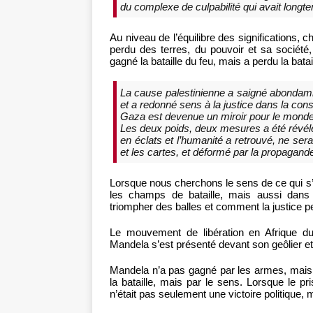
du complexe de culpabilité qui avait long
Au niveau de l’équilibre des significations, 
perdu des terres, du pouvoir et sa sociét
gagné la bataille du feu, mais a perdu la batail
La cause palestinienne a saigné abondamm
et a redonné sens à la justice dans la co
Gaza est devenue un miroir pour le monde :
Les deux poids, deux mesures a été révél
en éclats et l’humanité a retrouvé, ne ser
et les cartes, et déformé par la propagande
Lorsque nous cherchons le sens de ce qui s
les champs de bataille, mais aussi dans
triompher des balles et comment la justice pe
Le mouvement de libération en Afrique d
Mandela s’est présenté devant son geôlier e
Mandela n’a pas gagné par les armes, mais p
la bataille, mais par le sens. Lorsque le pr
n’était pas seulement une victoire politique,