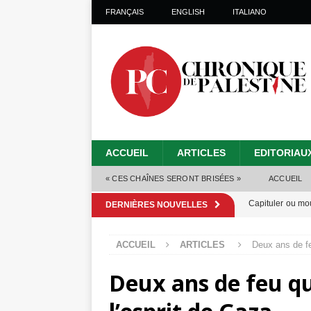
FRANÇAIS
ENGLISH
ITALIANO
ACCUEIL
ARTICLES
EDITORIAU
« CES CHAÎNES SERONT BRISÉES »
ACCUEIL
Capituler ou mo
DERNIÈRES NOUVELLES
6 août 2026 ]
ACCUEIL
ARTICLES
Deux ans de fe
Mille jours de gé
Deux ans de feu qu
Les Israéliens 
Alors que Trump