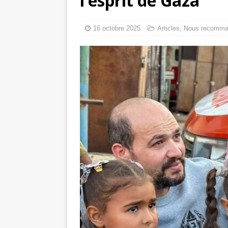
l’esprit de Gaza
tueries
[ 4 août 
Gaza : les Isra
16 octobre 2025
Articles
,
Nous recomma
crise sanitaire 