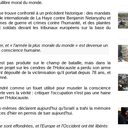
équilibre moral du monde.
ui se trouve confronté à un précédent historique : des mandats
ale internationale de La Haye contre Benjamin Netanyahu et
mes de guerre et crimes contre l’humanité, et des plaintes
t soldats devant les tribunaux européens sur la base du
er, et « l’armée la plus morale du monde » est devenue un
a conscience humaine.
’est pas produite sur le champ de bataille, mais dans la
 son projet sur les cendres de l’Holocauste a perdu son arme
épouillé de la victimisation qu’il portait depuis 78 ans, et
nné.
ondré comme un fouet utilisé pour museler la conscience
te vers la vérité : critiquer l’occupation n’est pas une haine
ier l’Holocauste.
x-mêmes déclarent aujourd’hui qu’Israël a trahi la mémoire
es d’hier en permis de tuer aujourd’hui.
sont effondrées, et l’Europe et l’Occident ont été libérés