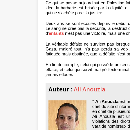
Ce qui se passe aujourd’hui en Palestine fa
idée, la barbarie est brisée par la dignité, 
qui ne s’achète pas : la justice.
Deux ans se sont écoulés depuis le début de
Le sang ne crée pas la sécurité, la destructio
d’
enfants
n’est pas une victoire, mais une c
La véritable défaite ne survient pas lorsque 
Gaza, malgré tout, n’a pas perdu sa voix.
fatiguée mais obstinée, que la défaite n’est p
En fin de compte, celui qui possède un sens
effacé, et celui qui survit malgré l’extermin
jamais effacer.
Auteur :
Ali Anouzla
*
Ali Anouzla
est un
chef du site d'infor
en chef de plusieur
Ali Anouzla est u
violations des droi
vaut de nombreux dé