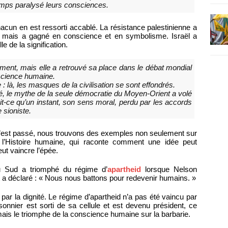
temps paralysé leurs consciences.
chacun en est ressorti accablé. La résistance palestinienne a
é, mais a gagné en conscience et en symbolisme. Israël a
le de la signification.
ent, mais elle a retrouvé sa place dans le débat mondial
nscience humaine.
 là, les masques de la civilisation se sont effondrés.
é, le mythe de la seule démocratie du Moyen-Orient a volé
ait-ce qu’un instant, son sens moral, perdu par les accords
 sioniste.
’est passé, nous trouvons des exemples non seulement sur
 l’Histoire humaine, qui raconte comment une idée peut
ut vaincre l’épée.
u Sud a triomphé du régime d’
apartheid
lorsque Nelson
t a déclaré : « Nous nous battons pour redevenir humains. »
ar la dignité. Le régime d’apartheid n’a pas été vaincu par
isonnier est sorti de sa cellule et est devenu président, ce
 mais le triomphe de la conscience humaine sur la barbarie.