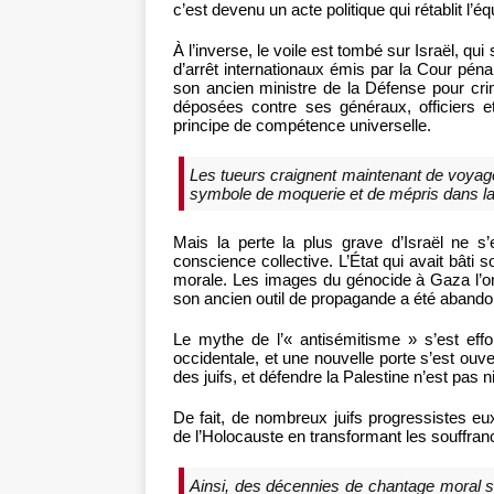
c’est devenu un acte politique qui rétablit l’
À l’inverse, le voile est tombé sur Israël, q
d’arrêt internationaux émis par la Cour pén
son ancien ministre de la Défense pour cri
déposées contre ses généraux, officiers e
principe de compétence universelle.
Les tueurs craignent maintenant de voyag
symbole de moquerie et de mépris dans l
Mais la perte la plus grave d’Israël ne s
conscience collective. L’État qui avait bâti
morale. Les images du génocide à Gaza l’ont d
son ancien outil de propagande a été abando
Le mythe de l’« antisémitisme » s’est eff
occidentale, et une nouvelle porte s’est ouver
des juifs, et défendre la Palestine n’est pas n
De fait, de nombreux juifs progressistes eu
de l’Holocauste en transformant les souffranc
Ainsi, des décennies de chantage moral se 