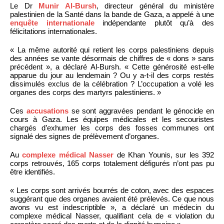
Le Dr
Munir Al-Bursh
, directeur général du ministère
palestinien de la Santé dans la bande de Gaza, a appelé à une
enquête internationale
indépendante plutôt qu’à des
félicitations internationales.
« La même autorité qui retient les corps palestiniens depuis
des années se vante désormais de chiffres de « dons » sans
précédent », a déclaré Al-Bursh. « Cette générosité est-elle
apparue du jour au lendemain ? Ou y a-t-il des corps restés
dissimulés exclus de la célébration ? L’occupation a volé les
organes des corps des martyrs palestiniens. »
Ces
accusations
se sont aggravées pendant le génocide en
cours à Gaza. Les équipes médicales et les secouristes
chargés d’exhumer les corps des fosses communes ont
signalé des signes de prélèvement d’organes.
Au
complexe médical Nasser
de Khan Younis, sur les 392
corps retrouvés, 165 corps totalement défigurés n’ont pas pu
être identifiés.
« Les corps sont arrivés bourrés de coton, avec des espaces
suggérant que des organes avaient été prélevés. Ce que nous
avons vu est indescriptible », a déclaré un médecin du
complexe médical Nasser, qualifiant cela de « violation du