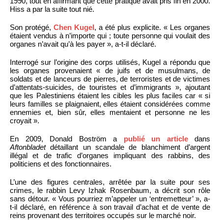
1990, tout en affirmant que cette pratique avait pris fin en 2000.
Hiss a par la suite tout nié.
Son protégé,
Chen Kugel
, a été plus explicite. « Les organes
étaient vendus à n’importe qui ; toute personne qui voulait des
organes n’avait qu’à les payer », a-t-il déclaré.
Interrogé sur l’origine des corps utilisés, Kugel a répondu que
les organes provenaient « de juifs et de musulmans, de
soldats et de lanceurs de pierres, de terroristes et de victimes
d’attentats-suicides, de touristes et d’immigrants », ajoutant
que les Palestiniens étaient les cibles les plus faciles car « si
leurs familles se plaignaient, elles étaient considérées comme
ennemies et, bien sûr, elles mentaient et personne ne les
croyait ».
En 2009, Donald Boström a
publié un article
dans
Aftonbladet
détaillant un scandale de blanchiment d’argent
illégal et de trafic d’organes impliquant des rabbins, des
politiciens et des fonctionnaires.
L’une des figures centrales, arrêtée par la suite pour ses
crimes, le rabbin Levy Izhak Rosenbaum, a décrit son rôle
sans détour. « Vous pourriez m’appeler un ‘entremetteur’ », a-
t-il déclaré, en référence à son travail d’achat et de vente de
reins provenant des territoires occupés sur le marché noir.