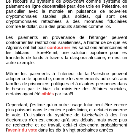
Le recours au système de
blockchain
comme système de
paiement en ligne décentralisé peut être utile en Palestine, en
particulier avec la montée en puissance de nouvelles
cryptomonnaies stables plus solides, qui sont des
cryptomonnaies rattachées à des monnaies fiduciaires
comme le dollar, ou à des produits stables comme l’or.
Les paiements en provenance de l’étranger peuvent
contourner les restrictions israéliennes, à l’instar de ce que les
Afghans ont fait pour
contourner
les sanctions américaines et
les talibans ; SureRemit, une solution populaire pour les
transferts de fonds à travers la diaspora africaine, en est un
autre exemple.
Même les paiements à l’intérieur de la Palestine peuvent
adopter cette approche, comme les versements adressés aux
familles de prisonniers politiques et à d’autres personnes dans
le besoin par le biais du ministère des Affaires sociales,
certains ayant été
ciblés
par Israël.
Cependant, j’estime qu’un autre usage futur peut être encore
plus puissant dans le contexte palestinien, et celui-ci concerne
le vote. L’utilisation du système de
blockchain
à des fins
électorales n’en est encore qu’à ses débuts, mais avec plus
de recherche et de travail, celui-ci deviendra probablement
l’
avenir du vote
dans les dix à vingt prochaines années.