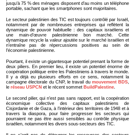
jusqu’à 75 % des ménages disposent d’au moins un téléphone
portable, sachant que les
smartphones
sont majoritaires.
Le secteur palestinien des TIC est toujours contrôlé par Israël,
notamment par de nombreuses entreprises qui reflètent la
dynamique de pouvoir habituelle : des capitaux israéliens et
une main-d’œuvre palestinienne bon marché. Cette
dynamique recycle la valeur ajoutée sur le marché israélien et
n’entraîne pas de répercussions positives au sein de
l’économie palestinienne.
Pourtant, il existe un gigantesque potentiel prenant la forme de
deux piliers. En premier lieu, il existe un potentiel énorme de
coopération politique entre les Palestiniens à travers le monde.
Il y a déjà eu plusieurs efforts en ce sens, notamment la
campagne électorale du CNP, le travail du
mouvement BDS
,
le
réseau USPCN
et le récent sommet
BuildPalestine
.
Le second pilier, qui n’est pas sans rapport, est la coopération
économique collective des capitaux palestiniens de
Cisjordanie et de Gaza, à l’intérieur des territoires de 1948 et à
travers la diaspora, pour faire progresser les secteurs qui
pourraient ne pas être aussi sensibles au contrôle physique
israélien, notamment les divers sous-secteurs des TIC.
Il ne s’agit pas de détourner les ressources des secteurs