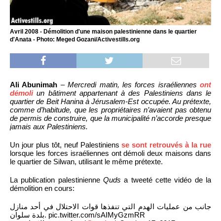
Avril 2008 - Démolition d'une maison palestinienne dans le quartier
d'Anata - Photo: Meged Gozani/Activestills.org
Ali Abunimah
–
Mercredi matin, les forces israéliennes
ont
démoli
un bâtiment appartenant à des Palestiniens dans le
quartier de Beit Hanina à Jérusalem-Est occupée. Au prétexte,
comme d’habitude, que les propriétaires n’avaient pas obtenu
de permis de construire, que la municipalité n’accorde presque
jamais aux Palestiniens.
Un jour plus tôt, neuf Palestiniens
se sont retrouvés à la rue
lorsque les forces israéliennes ont démoli deux maisons dans
le quartier de Silwan, utilisant le même prétexte.
La publication palestinienne
Quds
a tweeté cette vidéo de la
démolition en cours:
جانب من عمليات الهدم التي تنفذها قوات الاحتلال في أحد منازل
بلدة سلوان. pic.twitter.com/sAIMyGzmRR