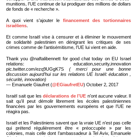
munitions, l’UE continue de lui prodiguer des millions de dollars
de fonds de « recherche ».
A quoi vient s’ajouter le
financement des tortionnaires
israéliens
.
Et comme Israël vise à censurer et à éliminer le mouvement
de solidarité palestinien en dénigrant les critiques de ses
crimes comme de l’antisémitisme, l’UE lui vient en aide.
Thank you @naftalibennett for good chat today on EU Israel
relations: education,security,innovation
pic.twitter.com/ezq9UGgK7S
( merci pour une bonne
discussion aujourd’hui sur les relations UE Israël: éducation ,
sécurité, innovation)
— Emanuele Giaufret (
@EGiaufretEU
) October 2, 2017
Israël sait que les
déclarations de l’UE
n’ont aucune valeur. Il
sait qu’il peut démolir librement les écoles palestiniennes
financées par les gouvernements européens et que l’UE ne
réagira pas.
Israël et les Palestiniens savent que la vraie UE n’est pas celle
qui prétend régulièrement être « préoccupée » par les
colonies, mais celle dont l’ambassadeur à Tel Aviv, Emanuele