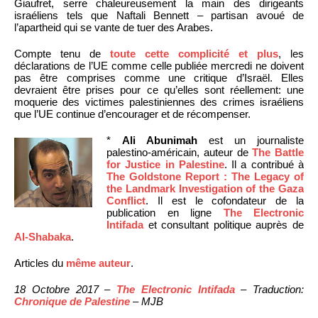
Giaufret, serre chaleureusement la main des dirigeants
israéliens tels que Naftali Bennett – partisan avoué de
l’apartheid qui se vante de tuer des Arabes.
Compte tenu de
toute cette complicité et plus
, les
déclarations de l’UE comme celle publiée mercredi ne doivent
pas être comprises comme une critique d’Israël. Elles
devraient être prises pour ce qu’elles sont réellement: une
moquerie des victimes palestiniennes des crimes israéliens
que l’UE continue d’encourager et de récompenser.
*
Ali Abunimah
est un journaliste
palestino-américain, auteur de
The Battle
for Justice in Palestine
. Il a contribué à
The Goldstone Report : The Legacy of
the Landmark Investigation of the Gaza
Conflict
. Il est le cofondateur de la
publication en ligne
The Electronic
Intifada
et consultant politique auprès de
Al-Shabaka
.
Articles du
même auteur
.
18 Octobre 2017 –
The Electronic Intifada
– Traduction:
Chronique de Palestine
– MJB