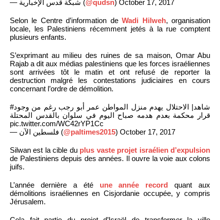
— شبكة قدس الإخبارية (
@qudsn
) October 17, 2017
Selon le Centre d’information de
Wadi Hilweh
, organisation
locale, les Palestiniens récemment jetés à la rue comptent
plusieurs enfants.
S’exprimant au milieu des ruines de sa maison, Omar Abu
Rajab a dit aux médias palestiniens que les forces israéliennes
sont arrivées tôt le matin et ont refusé de reporter la
destruction malgré les contestations judiciaires en cours
concernant l’ordre de démolition.
#شاهد| الاحتلال يهدم منزل المواطن عمر أبو رجب رغم من وجود
قرار محكمة بعدم هدمه صباح اليوم في سلوان بالقدس المحتلة
pic.twitter.com/WC42rYP1Cc
— فلسطين الآن (
@paltimes2015
) October 17, 2017
Silwan est la cible du
plus vaste projet israélien d’expulsion
de Palestiniens depuis des années. Il ouvre la voie aux colons
juifs.
L’année dernière a été
une année record
quant aux
démolitions israéliennes en Cisjordanie occupée, y compris
Jérusalem.
Cela fait partie du projet d’Israël de transformer la ville