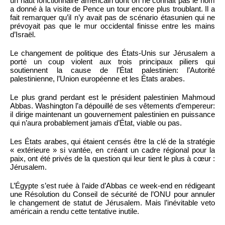
un haut fonctionnaire américain dont on ne connait pas le nom
a donné à la visite de Pence un tour encore plus troublant. Il a
fait remarquer qu’il n’y avait pas de scénario étasunien qui ne
prévoyait pas que le mur occidental finisse entre les mains
d’Israël.
Le changement de politique des États-Unis sur Jérusalem a
porté un coup violent aux trois principaux piliers qui
soutiennent la cause de l’État palestinien: l’Autorité
palestinienne, l’Union européenne et les États arabes.
Le plus grand perdant est le président palestinien Mahmoud
Abbas. Washington l’a dépouillé de ses vêtements d’empereur:
il dirige maintenant un gouvernement palestinien en puissance
qui n’aura probablement jamais d’État, viable ou pas.
Les États arabes, qui étaient censés être la clé de la stratégie
« extérieure » si vantée, en créant un cadre régional pour la
paix, ont été privés de la question qui leur tient le plus à cœur :
Jérusalem.
L’Égypte s’est ruée à l’aide d’Abbas ce week-end en rédigeant
une Résolution du Conseil de sécurité de l’ONU pour annuler
le changement de statut de Jérusalem. Mais l’inévitable veto
américain a rendu cette tentative inutile.