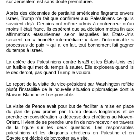
sur Jérusalem est sans doute prématurée.
Après des décennies de partialité américaine flagrante envers
Israël, Trump n’a fait que confirmer aux Palestiniens ce qu’ils
savaient déjà. Certains ont même admis à contrecœur qu’au
moins il était franc. Ils espèrent que sa décision mettra fin aux
affirmations étasuniennes selon lesquelles les États-Unis
seraient un « honnête intermédiaire » dans l’interminable «
processus de paix » qui a, en fait, tout bonnement fait gagner
du temps à Israël.
La colère des Palestiniens contre Israël et les États-Unis est
un fusible qui met du temps à sauter. Elle explosera quand ils
le décideront, pas quand Trump le voudra.
Le report de la visite du vice-président par Washington reflète
plutôt l’instabilité de la nouvelle situation diplomatique dont la
Maison-Blanche est responsable.
La visite de Pence avait pour but de faciliter la mise en place
du plan de paix promis par Trump depuis longtemps et de
prendre en considération la détresse des chrétiens au Moyen-
Orient. Il vient de se prendre une fin de non-recevoir en travers
de la figure sur les deux questions. Les responsables
palestiniens et les dirigeants chrétiens en Palestine et en
Égypte ont décidé de boycotter sa visite.