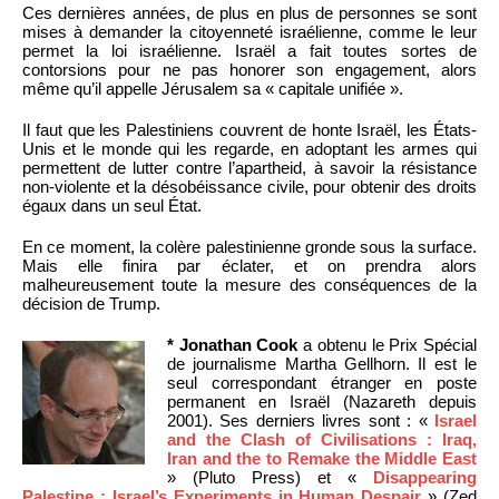
Ces dernières années, de plus en plus de personnes se sont
mises à demander la citoyenneté israélienne, comme le leur
permet la loi israélienne. Israël a fait toutes sortes de
contorsions pour ne pas honorer son engagement, alors
même qu’il appelle Jérusalem sa « capitale unifiée ».
Il faut que les Palestiniens couvrent de honte Israël, les États-
Unis et le monde qui les regarde, en adoptant les armes qui
permettent de lutter contre l’apartheid, à savoir la résistance
non-violente et la désobéissance civile, pour obtenir des droits
égaux dans un seul État.
En ce moment, la colère palestinienne gronde sous la surface.
Mais elle finira par éclater, et on prendra alors
malheureusement toute la mesure des conséquences de la
décision de Trump.
* Jonathan Cook
a obtenu le Prix Spécial
de journalisme Martha Gellhorn. Il est le
seul correspondant étranger en poste
permanent en Israël (Nazareth depuis
2001). Ses derniers livres sont : «
Israel
and the Clash of Civilisations : Iraq,
Iran and the to Remake the Middle East
» (Pluto Press) et «
Disappearing
Palestine : Israel’s Experiments in Human Despair
» (Zed