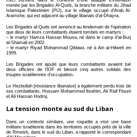
menée par les Brigades Al-Quds, la branche militaire du Jihad
Islamique Palestinien (PIJ), sur le village occupé d’Arab Al-
Aramshe, qui est adjacent au village libanais d’al-Dhayra.
Les Brigades al-Quds ont annoncé au lendemain de l’opération
que deux de leurs combattants étaient tombés en martyrs :
– le martyr Hamza Hassan Mousa, né dans le camp d’al-Burj
al-Shamali en 2002
– le martyr Riyad Mohammad Qiblawi, né à Ain al-Hilweh en
1999.
Les Brigades ont ajouté que leurs combattants avaient tué
deux officiers de l’IOF et blessé cinq autres soldats des
troupes israéliennes d’occupation.
Le Hezbollah [résistance libanaise] a également perdu trois de
ses combattants, Hossam Mohammed Ibrahim, Ali Raif Ftouni
et Ali Hassan Hodroj.
La tension monte au sud du Liban
Dans un contexte similaire, une roquette a visé une base
militaire israélienne dans les territoires occupés près de la ville
de Rmeish, dans le sud du Liban, a rapporté le correspondant