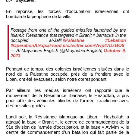
d’Al Mayadeen.
En réponse, les forces d’occupation israéliennes ont
bombardé la périphérie de la ville.
Footage from one of the guided missiles launched by the
Islamic Resistance that targeted « Biranit » barracks in the
occupied al-Jalil.
#Palestine
#Lebanon
#OperationAlAqsaFlood
pic.twitter.com/Vwp47DzBO8
— Al Mayadeen English (@MayadeenEnglish)
October 9,
2023
Pendant ce temps, des colonies israéliennes situées dans le
nord de la Palestine occupée, près de la frontière avec le
Liban, ont été évacuées, selon notre correspondant.
Par ailleurs, les médias israéliens ont rapporté que le
mouvement de la Résistance libanaise, le Hezbollah, a pris
pour cible des véhicules blindés de l’armée israélienne avec
des missiles guidés.
Lundi soir, la Résistance islamique au Liban – Hezbollah, a
attaqué la base « Branit », le centre de commandement de la
91e division de l’armée d’occupation, et la base « Avivim », le
centre de commandement d’un bataillon qui fait partie de la