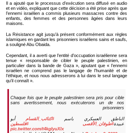
Il a ajouté que le processus d’exécution sera diffusé en audio
et en vidéo, expliquant que cette décision a été prise après que
l’ennemi israélien a commis plusieurs massacres contre des
enfants, des femmes et des personnes âgées dans leurs
maisons.
La Résistance agit jusqu’à présent conformément aux règles
islamiques en gardant les prisonniers israéliens sains et saufs,
a souligné Abu Obaida.
Cependant, il a averti que l’entité d’occupation israélienne sera
tenue « responsable de cibler le peuple palestinien, en
particulier dans la bande de Gaza », ajoutant que « l’ennemi
israélien ne comprend pas le langage de l’humanité et de
l’éthique, et nous nous adresserons à lui dans le seul langage
qu’il connaît ».
Chaque fois que le peuple palestinien sera pris pour cible
sans avertissement, nous exécuterons un de nos
prisonniers
الناطق العسكري باسم
#كتائب_القسام
أبو
عبيدة
#طوفان_الأقصى
#فلسطين
pic.twitter.com/t4kgIyuXlx