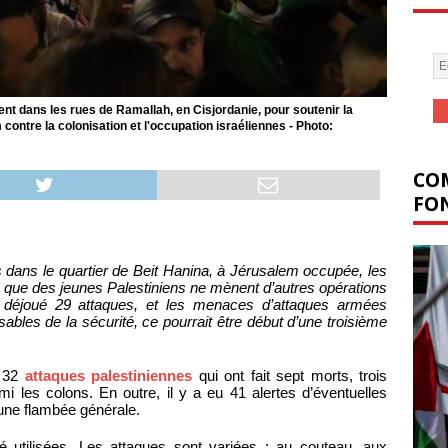
nt dans les rues de Ramallah, en Cisjordanie, pour soutenir la
ontre la colonisation et l'occupation israéliennes - Photo:
COM
FON
 dans le quartier de Beit Hanina, à Jérusalem occupée, les
te que des jeunes Palestiniens ne mènent d’autres opérations
jà déjoué 29 attaques, et les menaces d’attaques armées
nsables de la sécurité, ce pourrait être début d’une troisième
u 32
attaques palestiniennes
qui ont fait sept morts, trois
i les colons. En outre, il y a eu 41 alertes d’éventuelles
une flambée générale.
utilisées. Les attaques sont variées : au couteau, aux