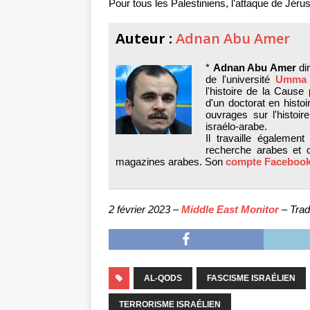
Pour tous les Palestiniens, l’attaque de Jéru
Auteur :
Adnan Abu Amer
*
Adnan Abu Amer
dir
de l'université
Umma 
l'histoire de la Cause p
d'un doctorat en histoi
ouvrages sur l'histoir
israélo-arabe.
Il travaille égaleme
recherche arabes et o
magazines arabes. Son
compte Faceboo
2 février 2023 –
Middle East Monitor
– Trad
AL-QODS
FASCISME ISRAÉLIEN
TERRORISME ISRAÉLIEN