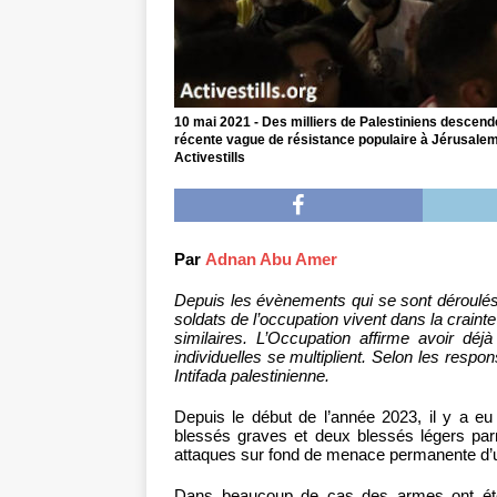
10 mai 2021 - Des milliers de Palestiniens descende
récente vague de résistance populaire à Jérusalem c
Activestills
Par
Adnan Abu Amer
Depuis les évènements qui se sont déroulés
soldats de l’occupation vivent dans la crain
similaires. L’Occupation affirme avoir dé
individuelles se multiplient. Selon les respo
Intifada palestinienne.
Depuis le début de l’année 2023, il y a e
blessés graves et deux blessés légers parm
attaques sur fond de menace permanente d’
Dans beaucoup de cas des armes ont été 