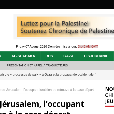
Friday 07 August 2026
Dernière mise à jour:
6h:45 AM GMT
X
AL-SHABAKA
BDS
GAZA
CISJORDANIE
PRÉSENTATION ET APPEL À TRADUCTEURS
urir : le « processus de paix » à Gaza et la propagande occidentale
[
NO
e de Jérusalem, l’occupant israélien se retrouve à la case départ
nocide : l’histoire de Gaza au-delà des chiffres
[ 5 août 2026 ]
CHI
JEU
 Jérusalem, l’occupant
effacent les preuves du génocide à Gaza
[ 4 août 2026 ]
 annonce un « accord de paix » à Gaza, les Israéliens multiplie les