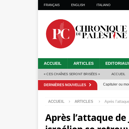
FRANÇAIS
ENGLISH
ITALIANO
ACCUEIL
ARTICLES
EDITORIAU
« CES CHAÎNES SERONT BRISÉES »
ACCUEIL
Capituler ou mo
DERNIÈRES NOUVELLES
6 août 2026 ]
ACCUEIL
ARTICLES
Après l’attaqu
Mille jours de gé
Après l’attaque de
Les Israéliens 
Alors que Trump