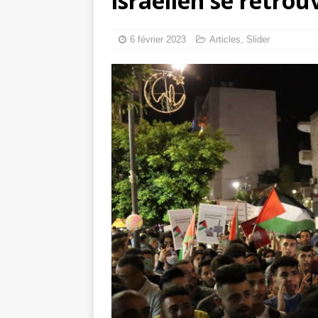
israélien se retrou
tueries
[ 4 août 
Gaza : les Isra
6 février 2023
Articles
,
Slider
crise sanitaire 