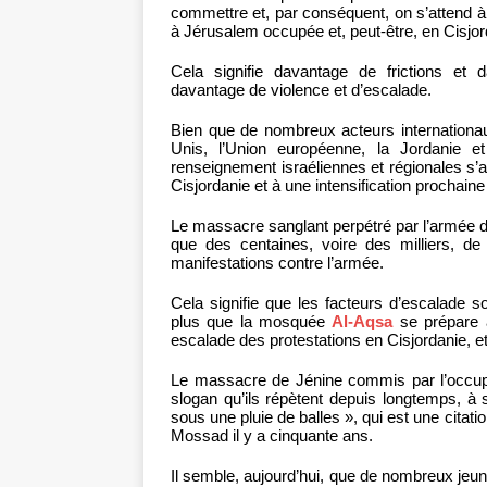
commettre et, par conséquent, on s’attend à
à Jérusalem occupée et, peut-être, en Cisjor
Cela signifie davantage de frictions et 
davantage de violence et d’escalade.
Bien que de nombreux acteurs internationau
Unis, l’Union européenne, la Jordanie et
renseignement israéliennes et régionales s’at
Cisjordanie et à une intensification procha
Le massacre sanglant perpétré par l’armée d
que des centaines, voire des milliers, de
manifestations contre l’armée.
Cela signifie que les facteurs d’escalade so
plus que la mosquée
Al-Aqsa
se prépare 
escalade des protestations en Cisjordanie, 
Le massacre de Jénine commis par l’occupat
slogan qu’ils répètent depuis longtemps, à 
sous une pluie de balles », qui est une citati
Mossad il y a cinquante ans.
Il semble, aujourd’hui, que de nombreux jeunes