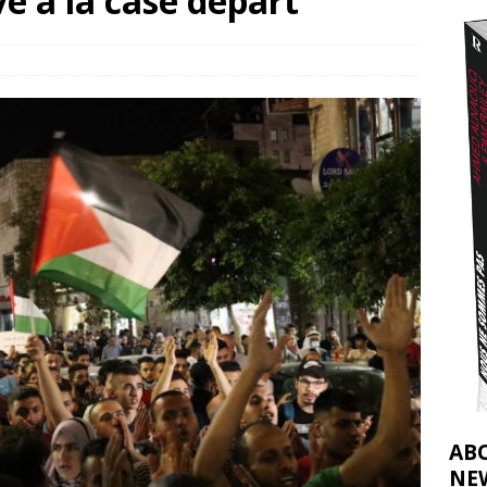
ve à la case départ
2026 ]
éliens bombardent des entrepôts de médicaments, aggravant ainsi la
déjà dramatique
[ 7 août 2026 ]
AB
NE