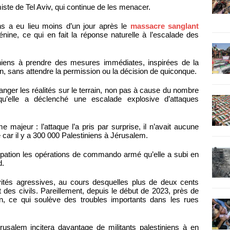
ste de Tel Aviv, qui continue de les menacer.
ns a eu lieu moins d’un jour après le
massacre sanglant
nine, ce qui en fait la réponse naturelle à l’escalade des
niens à prendre des mesures immédiates, inspirées de la
on, sans attendre la permission ou la décision de quiconque.
anger les réalités sur le terrain, non pas à cause du nombre
u’elle a déclenché une escalade explosive d’attaques
e majeur : l’attaque l’a pris par surprise, il n’avait aucune
ue car il y a 300 000 Palestiniens à Jérusalem.
upation les opérations de commando armé qu’elle a subi en
d.
tivités agressives, au cours desquelles plus de deux cents
t des civils. Pareillement, depuis le début de 2023, près de
n, ce qui soulève des troubles importants dans les rues
érusalem incitera davantage de militants palestiniens à en