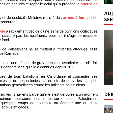
ension sécuritaire rappelle celui qui a précédé la
guerre de
AUJ
es et de cocktails Molotov, mais à des
armes à feu
que les
SER
 procurer.
oite
a rapidement décidé d’une série de punitions collectives
 rassure pas les israéliens, pour qui il s’agit de mesures
e fond.
 de Palestiniens ne se mettent à imiter les attaques, et ils
s de Ramadan.
a dans une période de grave tension sécuritaire car elle fait
us dangereuses qu’elle a connues depuis 2011.
pes de trois bataillons en Cisjordanie et concentré ses
 axes et de ses colonies par crainte de nouvelles attaques
ations généralisées contre les militants palestiniens.
DER
mi les Israéliens parce qu’elle s’est déroulée à un moment
aximum, tout comme les alertes sur le fait que Palestiniens
ner quelques coups de couteaux ou écraser une ou deux
et plus efficaces.