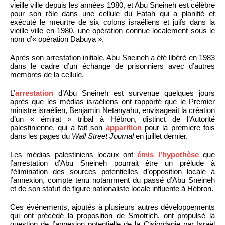
vieille ville depuis les années 1980, et Abu Sneineh est célèbre
pour son rôle dans une cellule du Fatah qui a planifié et
exécuté le meurtre de six colons israéliens et juifs dans la
vieille ville en 1980, une opération connue localement sous le
nom d’« opération Dabuya ».
Après son arrestation initiale, Abu Sneineh a été libéré en 1983
dans le cadre d’un échange de prisonniers avec d’autres
membres de la cellule.
L’
arrestation
d’Abu Sneineh est survenue quelques jours
après que les médias israéliens ont rapporté que le Premier
ministre israélien, Benjamin Netanyahu, envisageait la création
d’un « émirat » tribal à Hébron, distinct de l’Autorité
palestinienne, qui a fait son
apparition
pour la première fois
dans les pages du
Wall Street Journal
en juillet dernier.
Les médias palestiniens locaux ont
émis l’hypothèse
que
l’arrestation d’Abu Sneineh pourrait être un prélude à
l’élimination des sources potentielles d’opposition locale à
l’annexion, compte tenu notamment du passé d’Abu Sneineh
et de son statut de figure nationaliste locale influente à Hébron.
Ces événements, ajoutés à plusieurs autres développements
qui ont précédé la proposition de Smotrich, ont propulsé la
question de l’annexion potentielle de la Cisjordanie par Israël