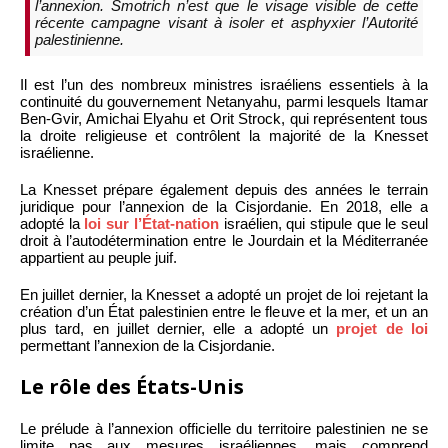
l’annexion. Smotrich n’est que le visage visible de cette
récente campagne visant à isoler et asphyxier l’Autorité
palestinienne.
Il est l’un des nombreux ministres israéliens essentiels à la
continuité du gouvernement Netanyahu, parmi lesquels Itamar
Ben-Gvir, Amichai Elyahu et Orit Strock, qui représentent tous
la droite religieuse et contrôlent la majorité de la Knesset
israélienne.
La Knesset prépare également depuis des années le terrain
juridique pour l’annexion de la Cisjordanie. En 2018, elle a
adopté la
loi sur l’État-nation
israélien, qui stipule que le seul
droit à l’autodétermination entre le Jourdain et la Méditerranée
appartient au peuple juif.
En juillet dernier, la Knesset a adopté un projet de loi rejetant la
création d’un État palestinien entre le fleuve et la mer, et un an
plus tard, en juillet dernier, elle a adopté un
projet de loi
permettant l’annexion de la Cisjordanie.
Le rôle des États-Unis
Le prélude à l’annexion officielle du territoire palestinien ne se
limite pas aux mesures israéliennes, mais comprend