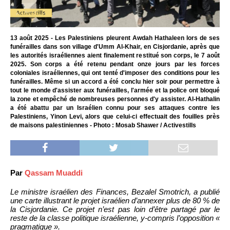
13 août 2025 - Les Palestiniens pleurent Awdah Hathaleen lors de ses
funérailles dans son village d'Umm Al-Khair, en Cisjordanie, après que
les autorités israéliennes aient finalement restitué son corps, le 7 août
2025. Son corps a été retenu pendant onze jours par les forces
coloniales israéliennes, qui ont tenté d'imposer des conditions pour les
funérailles. Même si un accord a été conclu hier soir pour permettre à
tout le monde d'assister aux funérailles, l'armée et la police ont bloqué
la zone et empêché de nombreuses personnes d'y assister. Al-Hathalin
a été abattu par un Israélien connu pour ses attaques contre les
Palestiniens, Yinon Levi, alors que celui-ci effectuait des fouilles près
de maisons palestiniennes - Photo : Mosab Shawer / Activestills
Par
Qassam Muaddi
Le ministre israélien des Finances, Bezalel Smotrich, a publié
une carte illustrant le projet israélien d’annexer plus de 80 % de
la Cisjordanie. Ce projet n’est pas loin d’être partagé par le
reste de la classe politique israélienne, y-compris l’opposition «
pragmatique ».