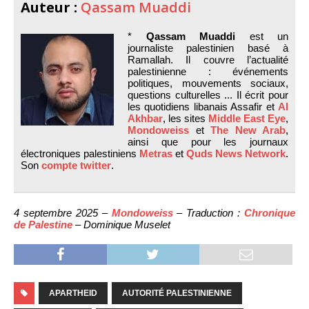
Auteur :
Qassam Muaddi
*
Qassam Muaddi
est un
journaliste palestinien basé à
Ramallah. Il couvre l’actualité
palestinienne : événements
politiques, mouvements sociaux,
questions culturelles ... Il écrit pour
les quotidiens libanais Assafir et
Al
Akhbar
, les sites
Middle East Eye
,
Mondoweiss
et
The New Arab
,
ainsi que pour les journaux
électroniques palestiniens
Metras
et
Quds News Network
.
Son
compte twitter
.
4 septembre 2025 –
Mondoweiss
– Traduction :
Chronique
de Palestine
– Dominique Muselet
APARTHEID
AUTORITÉ PALESTINIENNE