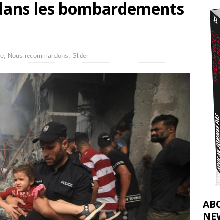
 dans les bombardements
2026 ]
éliens bombardent des entrepôts de médicaments, aggravant ainsi la
déjà dramatique
[ 7 août 2026 ]
ée
,
Nous recommandons
,
Slider
AB
NE