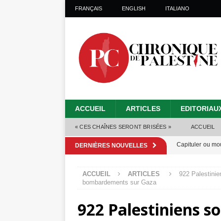
FRANÇAIS
ENGLISH
ITALIANO
ACCUEIL
ARTICLES
EDITORIAU
« CES CHAÎNES SERONT BRISÉES »
ACCUEIL
Capituler ou mo
DERNIÈRES NOUVELLES
6 août 2026 ]
ACCUEIL
ARTICLES
922 Palestinie
Mille jours de gé
bombardements sur Gaza
Les Israéliens 
922 Palestiniens s
Alors que Trump