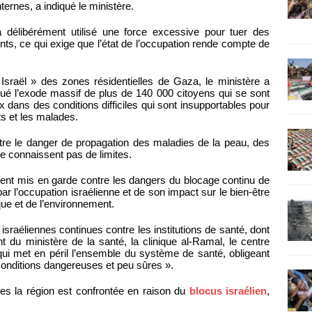
ernes, a indiqué le ministère.
a délibérément utilisé une force excessive pour tuer des
ts, ce qui exige que l’état de l’occupation rende compte de
 Israël » des zones résidentielles de Gaza, le ministère a
qué l’exode massif de plus de 140 000 citoyens qui se sont
x dans des conditions difficiles qui sont insupportables pour
s et les malades.
re le danger de propagation des maladies de la peau, des
e connaissent pas de limites.
ment mis en garde contre les dangers du blocage continu de
par l’occupation israélienne et de son impact sur le bien-être
ue et de l’environnement.
sraéliennes continues contre les institutions de santé, dont
t du ministère de la santé, la clinique al-Ramal, le centre
 qui met en péril l’ensemble du système de santé, obligeant
conditions dangereuses et peu sûres ».
lles la région est confrontée en raison du
blocus israélien
,