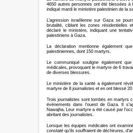
4650 autres personnes ont été blessées à l
indiqué mardi le ministère palestinien de la s
L’agression israélienne sur Gaza se pour
brutalité, ciblant les zones résidentielles
déclaré le ministère, indiquant une tentat
palestiniens à Gaza.
La déclaration mentionne également que 
palestiniennes, dont 150 martyrs.
Le communiqué souligne également que l’
médicales, provoquant le martyre de 6 travai
de diverses blessures.
Le ministère de la santé a également révél
martyre de 8 journalistes et en ont blessé 20
Trois journalistes sont tombés en martyrs ce
événements dans l’ouest de Gaza. Il s’
Nawajha. Leur martyre a été causé par l’occ
abritant des journalistes.
Lorsque les équipes médicales ont examiné l
constaté qu’ils souffraient de déchirures, d’