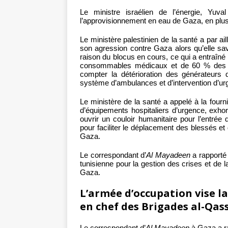
Le ministre israélien de l’énergie, Yuva
l’approvisionnement en eau de Gaza, en plus de
Le ministère palestinien de la santé a par a
son agression contre Gaza alors qu’elle sa
raison du blocus en cours, ce qui a entraî
consommables médicaux et de 60 % des fo
compter la détérioration des générateurs d
système d’ambulances et d’intervention d’ur
Le ministère de la santé a appelé à la four
d’équipements hospitaliers d’urgence, exho
ouvrir un couloir humanitaire pour l’entrée
pour faciliter le déplacement des blessés e
Gaza.
Le correspondant d’
Al Mayadeen
a rapporté 
tunisienne pour la gestion des crises et de la
Gaza.
L’armée d’occupation vise 
en chef des Brigades al-Qa
Le correspondant d’
Al Mayadeen
à Gaza a r