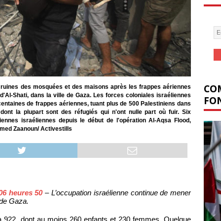
COM
s ruines des mosquées et des maisons après les frappes aériennes
'Al-Shati, dans la ville de Gaza. Les forces coloniales israéliennes
FON
centaines de frappes aériennes, tuant plus de 500 Palestiniens dans
ont la plupart sont des réfugiés qui n'ont nulle part où fuir. Six
ennes israéliennes depuis le début de l'opération Al-Aqsa Flood,
med Zaanoun/ Activestills
 06 heures 50
– L’occupation israélienne continue de mener
 de Gaza.
 à 922, dont au moins 260 enfants et 230 femmes. Quelque