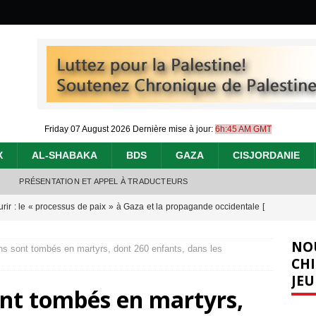
Friday 07 August 2026
Dernière mise à jour:
6h:45 AM GMT
X
AL-SHABAKA
BDS
GAZA
CISJORDANIE
PRÉSENTATION ET APPEL À TRADUCTEURS
urir : le « processus de paix » à Gaza et la propagande occidentale
[
NO
ns sont tombés en martyrs, dont 260 enfants, dans les
nocide : l’histoire de Gaza au-delà des chiffres
[ 5 août 2026 ]
CHI
JEU
effacent les preuves du génocide à Gaza
[ 4 août 2026 ]
ont tombés en martyrs,
 annonce un « accord de paix » à Gaza, les Israéliens multiplie les