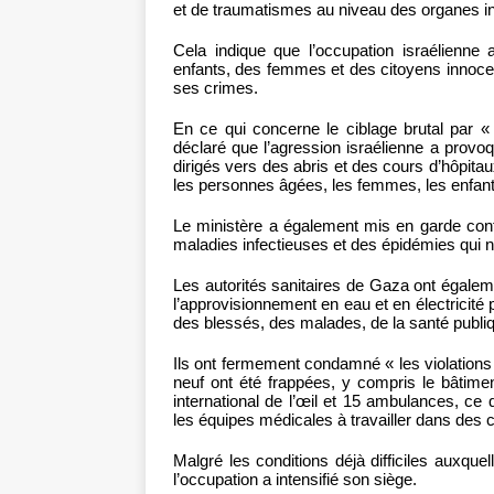
et de traumatismes au niveau des organes int
Cela indique que l’occupation israélienne 
enfants, des femmes et des citoyens innocen
ses crimes.
En ce qui concerne le ciblage brutal par «
déclaré que l’agression israélienne a provo
dirigés vers des abris et des cours d’hôpitau
les personnes âgées, les femmes, les enfant
Le ministère a également mis en garde cont
maladies infectieuses et des épidémies qui n
Les autorités sanitaires de Gaza ont égale
l’approvisionnement en eau et en électricité 
des blessés, des malades, de la santé publiq
Ils ont fermement condamné « les violations i
neuf ont été frappées, y compris le bâtimen
international de l’œil et 15 ambulances, ce
les équipes médicales à travailler dans des 
Malgré les conditions déjà difficiles auxque
l’occupation a intensifié son siège.