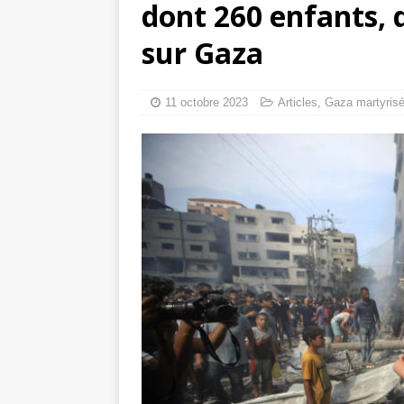
dont 260 enfants,
tueries
[ 4 août 
sur Gaza
Gaza : les Isra
crise sanitaire 
11 octobre 2023
Articles
,
Gaza martyris