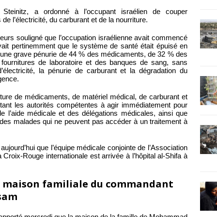
l Steinitz, a ordonné à l’occupant israélien de couper
 l’électricité, du carburant et de la nourriture.
illeurs souligné que l’occupation israélienne avait commencé
vait pertinemment que le système de santé était épuisé en
né une grave pénurie de 44 % des médicaments, de 32 % des
urnitures de laboratoire et des banques de sang, sans
’électricité, la pénurie de carburant et la dégradation du
gence.
niture de médicaments, de matériel médical, de carburant et
rtant les autorités compétentes à agir immédiatement pour
 de l’aide médicale et des délégations médicales, ainsi que
t des malades qui ne peuvent pas accéder à un traitement à
aujourd’hui que l’équipe médicale conjointe de l’Association
 Croix-Rouge internationale est arrivée à l’hôpital al-Shifa à
la maison familiale du commandant
ssam
apporté mercredi que la maison de la famille de Mohammad