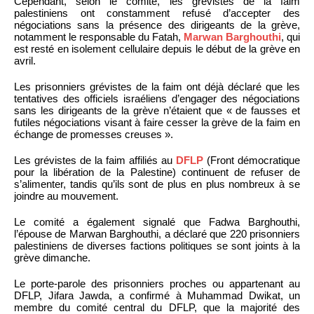
Cependant, selon le comité, les grévistes de la faim
palestiniens ont constamment refusé d’accepter des
négociations sans la présence des dirigeants de la grève,
notamment le responsable du Fatah,
Marwan Barghouthi
, qui
est resté en isolement cellulaire depuis le début de la grève en
avril.
Les prisonniers grévistes de la faim ont déjà déclaré que les
tentatives des officiels israéliens d’engager des négociations
sans les dirigeants de la grève n’étaient que « de fausses et
futiles négociations visant à faire cesser la grève de la faim en
échange de promesses creuses ».
Les grévistes de la faim affiliés au
DFLP
(Front démocratique
pour la libération de la Palestine) continuent de refuser de
s’alimenter, tandis qu’ils sont de plus en plus nombreux à se
joindre au mouvement.
Le comité a également signalé que Fadwa Barghouthi,
l’épouse de Marwan Barghouthi, a déclaré que 220 prisonniers
palestiniens de diverses factions politiques se sont joints à la
grève dimanche.
Le porte-parole des prisonniers proches ou appartenant au
DFLP, Jifara Jawda, a confirmé à Muhammad Dwikat, un
membre du comité central du DFLP, que la majorité des