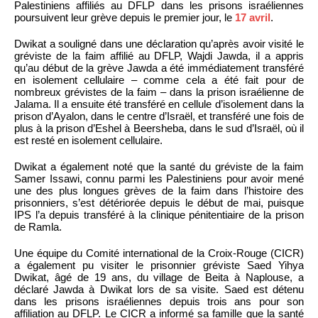
Palestiniens affiliés au DFLP dans les prisons israéliennes
poursuivent leur grève depuis le premier jour, le
17 avril
.
Dwikat a souligné dans une déclaration qu’après avoir visité le
gréviste de la faim affilié au DFLP, Wajdi Jawda, il a appris
qu’au début de la grève Jawda a été immédiatement transféré
en isolement cellulaire – comme cela a été fait pour de
nombreux grévistes de la faim – dans la prison israélienne de
Jalama. Il a ensuite été transféré en cellule d’isolement dans la
prison d’Ayalon, dans le centre d’Israël, et transféré une fois de
plus à la prison d’Eshel à Beersheba, dans le sud d’Israël, où il
est resté en isolement cellulaire.
Dwikat a également noté que la santé du gréviste de la faim
Samer Issawi, connu parmi les Palestiniens pour avoir mené
une des plus longues grèves de la faim dans l’histoire des
prisonniers, s’est détériorée depuis le début de mai, puisque
IPS l’a depuis transféré à la clinique pénitentiaire de la prison
de Ramla.
Une équipe du Comité international de la Croix-Rouge (CICR)
a également pu visiter le prisonnier gréviste Saed Yihya
Dwikat, âgé de 19 ans, du village de Beita à Naplouse, a
déclaré Jawda à Dwikat lors de sa visite. Saed est détenu
dans les prisons israéliennes depuis trois ans pour son
affiliation au DFLP. Le CICR a informé sa famille que la santé