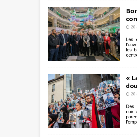
Bom
con
20 
Les é
l’ouv
les b
centr
« L
dou
20 
Des l
noir 
paren
l’emp