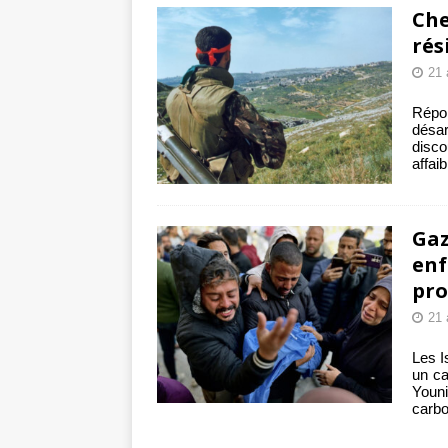
Che
rés
21 
Répo
désar
disco
affaib
Gaz
enf
pro
21 
Les I
un ca
Youni
carbo