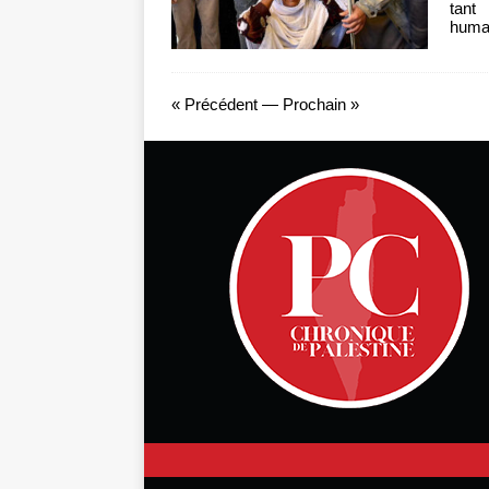
tant
human
« Précédent
—
Prochain »