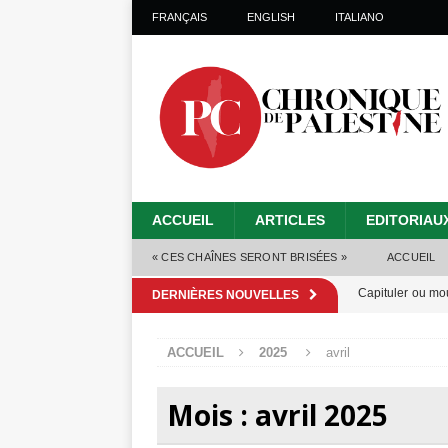
FRANÇAIS
ENGLISH
ITALIANO
ACCUEIL
ARTICLES
EDITORIAU
« CES CHAÎNES SERONT BRISÉES »
ACCUEIL
Capituler ou mo
DERNIÈRES NOUVELLES
6 août 2026 ]
ACCUEIL
2025
avril
Mille jours de gé
Les Israéliens 
Mois :
avril 2025
Alors que Trump