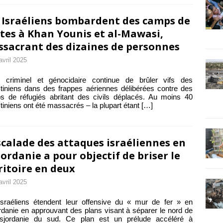
 Israéliens bombardent des camps de
tes à Khan Younis et al-Mawasi,
sacrant des dizaines de personnes
avril 2025
at criminel et génocidaire continue de brûler vifs des
tiniens dans des frappes aériennes délibérées contre des
 de réfugiés abritant des civils déplacés. Au moins 40
tiniens ont été massacrés – la plupart étant
[…]
scalade des attaques israéliennes en
jordanie a pour objectif de briser le
ritoire en deux
avril 2025
sraéliens étendent leur offensive du « mur de fer » en
rdanie en approuvant des plans visant à séparer le nord de
isjordanie du sud. Ce plan est un prélude accéléré à