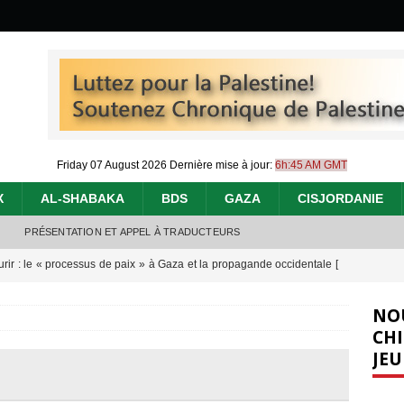
Friday 07 August 2026
Dernière mise à jour:
6h:45 AM GMT
X
AL-SHABAKA
BDS
GAZA
CISJORDANIE
PRÉSENTATION ET APPEL À TRADUCTEURS
urir : le « processus de paix » à Gaza et la propagande occidentale
[
NO
nocide : l’histoire de Gaza au-delà des chiffres
[ 5 août 2026 ]
CHI
JEU
effacent les preuves du génocide à Gaza
[ 4 août 2026 ]
 annonce un « accord de paix » à Gaza, les Israéliens multiplie les