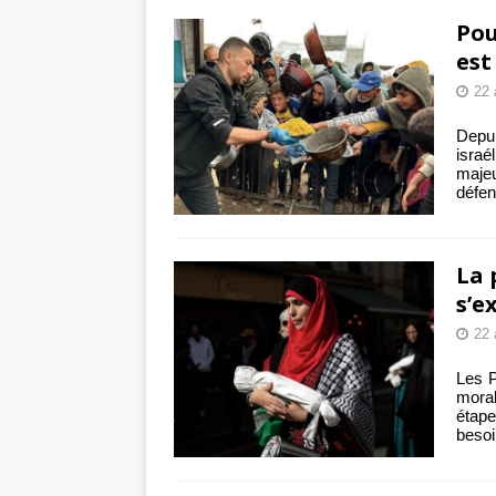
tueries
[ 4 août 
Pou
Gaza : les Isra
est
22 
crise sanitaire 
Depu
isra
majeu
défen
La 
s’e
22 
Les P
mora
étape
besoi