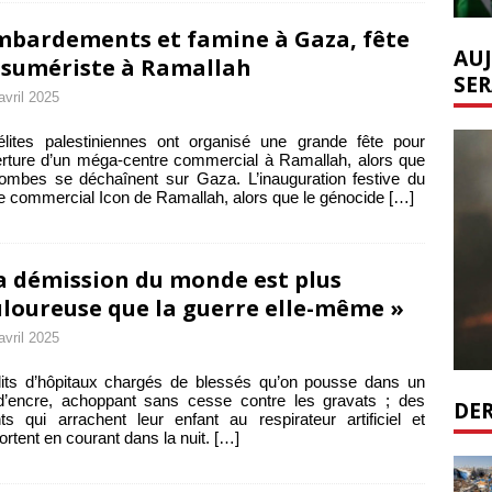
bardements et famine à Gaza, fête
AUJ
sumériste à Ramallah
SER
avril 2025
lites palestiniennes ont organisé une grande fête pour
erture d’un méga-centre commercial à Ramallah, alors que
ombes se déchaînent sur Gaza. L’inauguration festive du
e commercial Icon de Ramallah, alors que le génocide
[…]
a démission du monde est plus
loureuse que la guerre elle-même »
avril 2025
its d’hôpitaux chargés de blessés qu’on pousse dans un
d’encre, achoppant sans cesse contre les gravats ; des
DER
ts qui arrachent leur enfant au respirateur artificiel et
ortent en courant dans la nuit.
[…]