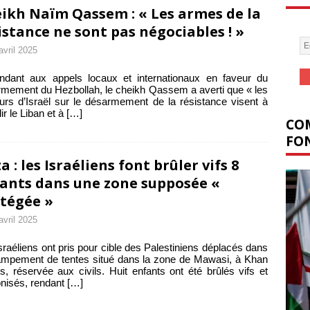
ikh Naïm Qassem : « Les armes de la
istance ne sont pas négociables ! »
avril 2025
ndant aux appels locaux et internationaux en faveur du
mement du Hezbollah, le cheikh Qassem a averti que « les
urs d’Israël sur le désarmement de la résistance visent à
lir le Liban et à
[…]
COM
FON
a : les Israéliens font brûler vifs 8
ants dans une zone supposée «
tégée »
avril 2025
sraéliens ont pris pour cible des Palestiniens déplacés dans
mpement de tentes situé dans la zone de Mawasi, à Khan
s, réservée aux civils. Huit enfants ont été brûlés vifs et
nisés, rendant
[…]