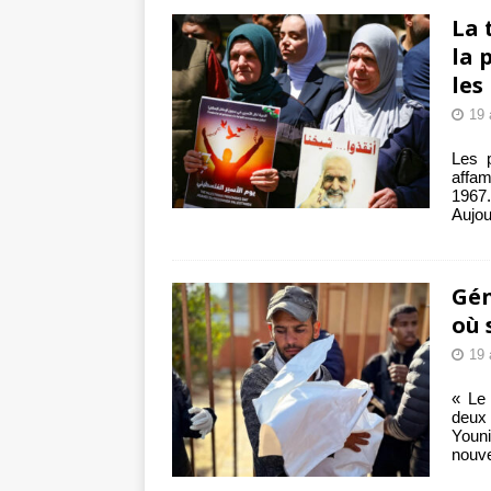
La 
la 
les
19 
Les p
affam
1967.
Aujou
Gén
où 
19 
« Le 
deux
Youni
nouv