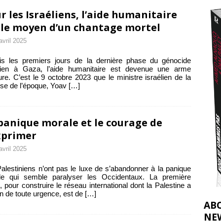
2026 ]
r les Israéliens, l’aide humanitaire
éliens bombardent des entrepôts de médicaments, aggravant ainsi la
 le moyen d’un chantage mortel
avril 2025
déjà dramatique
[ 7 août 2026 ]
is les premiers jours de la dernière phase du génocide
élien à Gaza, l’aide humanitaire est devenue une arme
re. C’est le 9 octobre 2023 que le ministre israélien de la
se de l’époque, Yoav
[…]
panique morale et le courage de
xprimer
avril 2025
alestiniens n’ont pas le luxe de s’abandonner à la panique
le qui semble paralyser les Occidentaux. La première
, pour construire le réseau international dont la Palestine a
n de toute urgence, est de
[…]
AB
NE