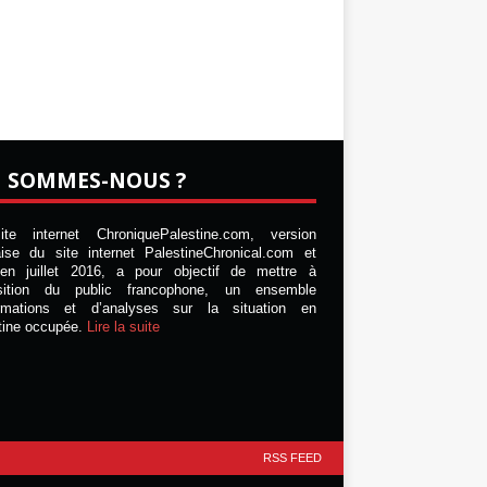
I SOMMES-NOUS ?
te internet ChroniquePalestine.com, version
aise du site internet PalestineChronical.com et
en juillet 2016, a pour objectif de mettre à
osition du public francophone, un ensemble
ormations et d’analyses sur la situation en
tine occupée.
Lire la suite
RSS FEED