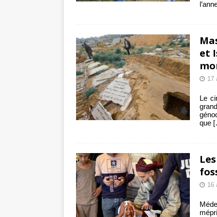
l’ann
Mas
et 
mo
17 
Le ci
grand
génoc
que
[
Les
fo
16 
Médec
mépri