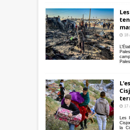
Les
ten
mas
18 
L’Ét
Pales
camps
Pales
L’e
Cis
ter
17 
Les I
Cisjo
la C