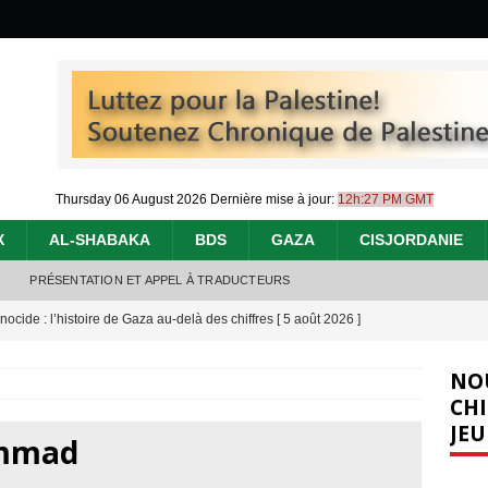
Thursday 06 August 2026
Dernière mise à jour:
12h:27 PM GMT
X
AL-SHABAKA
BDS
GAZA
CISJORDANIE
PRÉSENTATION ET APPEL À TRADUCTEURS
nocide : l’histoire de Gaza au-delà des chiffres
[ 5 août 2026 ]
effacent les preuves du génocide à Gaza
[ 4 août 2026 ]
NO
 annonce un « accord de paix » à Gaza, les Israéliens multiplie les
CHI
JEU
2026 ]
mmad
e servent de la Cisjordanie comme d’une poubelle pour leurs déchets