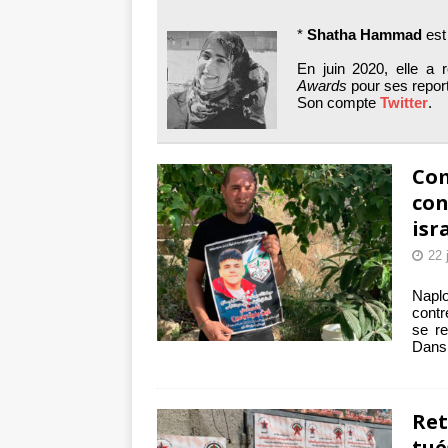
toxiques
[ 3 aoû
*
Shatha Hammad
est
Capituler ou mo
En juin 2020, elle a 
6 août 2026 ]
Awards
pour ses repor
Son compte
Twitter
.
Com
con
isr
22 
Naplo
contr
se re
Dans 
Ret
tué