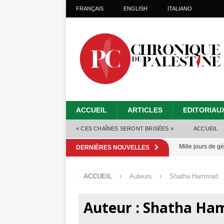
FRANÇAIS
ENGLISH
ITALIANO
ACCUEIL
ARTICLES
EDITORIAU
« CES CHAÎNES SERONT BRISÉES »
ACCUEIL
Mille jours de gé
DERNIÈRES NOUVELLES
Les Israéliens 
ACCUEIL
Auteurs
Shatha Hammad
Alors que Trump
tueries
[ 4 août 
Auteur :
Shatha Ha
Les Israéliens s