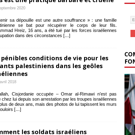
eptembre 2020
enir sa dépouille est une autre souffrance » : une famille
stinienne se bat pour récupérer le corps de leur fils.
mad Hreiz, 16 ans, a été tué par les forces israéliennes
upation dans des circonstances
[…]
COM
 pénibles conditions de vie pour les
FON
ants palestiniens dans les geôles
aéliennes
avril 2018
llah, Cisjordanie occupée – Omar al-Rimawi n’est pas
é chez lui depuis son arrestation par les troupes israéliennes
a plus de deux ans, mais des photos de lui tapissent les murs
ouloirs
[…]
ment les soldats israéliens