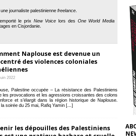
t 2026 ]
 une journaliste palestinienne
freelance
.
urir : le « processus de paix » à Gaza et la propagande occidentale
[
remporté le prix
New Voice
lors des
One World Media
tages en Cisjordanie.
ment Naplouse est devenue un
centré des violences coloniales
aéliennes
juin 2022
use, Palestine occupée – La résistance des Palestiniens
e les provocations et les agressions croissantes des colons
nforce et s’élargit dans la région historique de Naplouse.
la soirée du 25 mai, Rafiq Yamin
[…]
AB
enir les dépouilles des Palestiniens
NE
s est une pratique barbare et cruelle