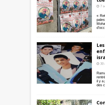
7 s
« Ret
pale
Moham
d’occ
Les
enf
isr
30 
Rama
rentr
il y 
des c
Com