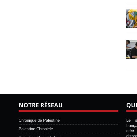
NOTRE RÉSEAU
QU
Chronique de Palestine
Le si
franç
Palestine Chronicle
créé 
disp