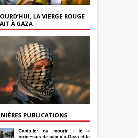
OURD’HUI, LA VIERGE ROUGE
AIT À GAZA
NIÈRES PUBLICATIONS
Capituler ou mourir : le «
processus de paix » à Gaza et la