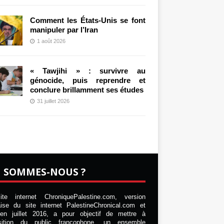
Comment les États-Unis se font
manipuler par l’Iran
1 août 2026
« Tawjihi » : survivre au
génocide, puis reprendre et
conclure brillamment ses études
31 juillet 2026
I SOMMES-NOUS ?
te internet ChroniquePalestine.com, version
aise du site internet PalestineChronical.com et
en juillet 2016, a pour objectif de mettre à
osition du public francophone, un ensemble