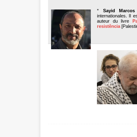
toxiques
[ 3 aoû
*
Sayid Marcos
Capituler ou mo
internationales. Il e
auteur du livre
P
6 août 2026 ]
resistência
[Palesti