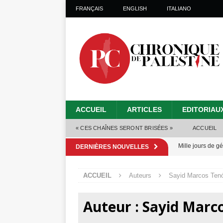
FRANÇAIS
ENGLISH
ITALIANO
ACCUEIL
ARTICLES
EDITORIAU
« CES CHAÎNES SERONT BRISÉES »
ACCUEIL
Mille jours de gé
DERNIÈRES NOUVELLES
Les Israéliens 
ACCUEIL
Auteurs
Sayid Marcos Tenó
Alors que Trump
tueries
[ 4 août 
Auteur :
Sayid Marc
Les Israéliens s