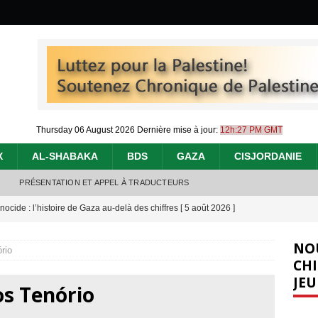
Thursday 06 August 2026
Dernière mise à jour:
12h:27 PM GMT
X
AL-SHABAKA
BDS
GAZA
CISJORDANIE
PRÉSENTATION ET APPEL À TRADUCTEURS
nocide : l’histoire de Gaza au-delà des chiffres
[ 5 août 2026 ]
effacent les preuves du génocide à Gaza
[ 4 août 2026 ]
NO
rio
 annonce un « accord de paix » à Gaza, les Israéliens multiplie les
CHI
JEU
2026 ]
os Tenório
e servent de la Cisjordanie comme d’une poubelle pour leurs déchets