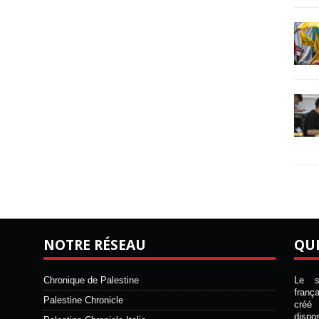
NOTRE RÉSEAU
QU
Chronique de Palestine
Le si
franç
Palestine Chronicle
créé 
disp