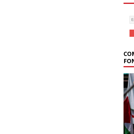
COM
FON