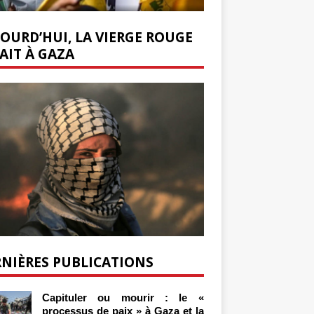
OURD’HUI, LA VIERGE ROUGE
AIT À GAZA
NIÈRES PUBLICATIONS
Capituler ou mourir : le «
processus de paix » à Gaza et la