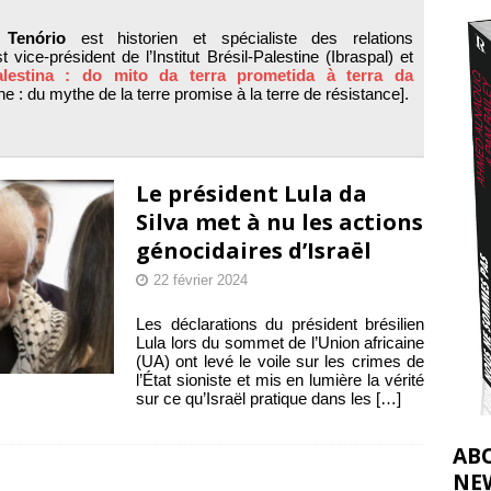
t 2026 ]
 Tenório
est historien et spécialiste des relations
urir : le « processus de paix » à Gaza et la propagande occidentale
[
st vice-président de l’Institut Brésil-Palestine (Ibraspal) et
alestina : do mito da terra prometida à terra da
ne : du mythe de la terre promise à la terre de résistance].
Le président Lula da
Silva met à nu les actions
génocidaires d’Israël
22 février 2024
Les déclarations du président brésilien
Lula lors du sommet de l’Union africaine
(UA) ont levé le voile sur les crimes de
l’État sioniste et mis en lumière la vérité
sur ce qu’Israël pratique dans les
[…]
AB
NE