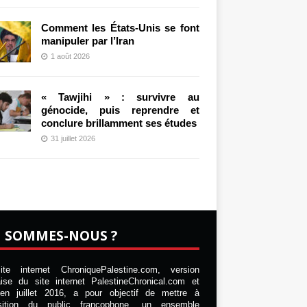
Comment les États-Unis se font
manipuler par l’Iran
1 août 2026
« Tawjihi » : survivre au
génocide, puis reprendre et
conclure brillamment ses études
31 juillet 2026
I SOMMES-NOUS ?
te internet ChroniquePalestine.com, version
aise du site internet PalestineChronical.com et
en juillet 2016, a pour objectif de mettre à
osition du public francophone, un ensemble