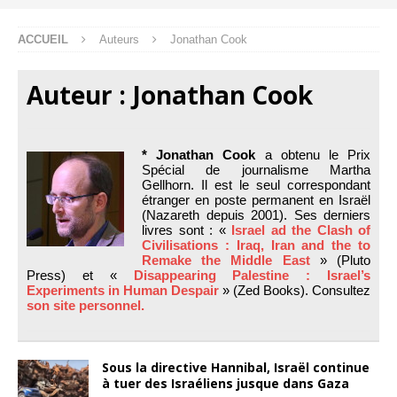
ACCUEIL
Auteurs
Jonathan Cook
Auteur :
Jonathan Cook
* Jonathan Cook
a obtenu le Prix
Spécial de journalisme Martha
Gellhorn. Il est le seul correspondant
étranger en poste permanent en Israël
(Nazareth depuis 2001). Ses derniers
livres sont : «
Israel ad the Clash of
Civilisations : Iraq, Iran and the to
Remake the Middle East
» (Pluto
Press) et «
Disappearing Palestine : Israel’s
Experiments in Human Despair
» (Zed Books). Consultez
son site personnel.
Sous la directive Hannibal, Israël continue
à tuer des Israéliens jusque dans Gaza