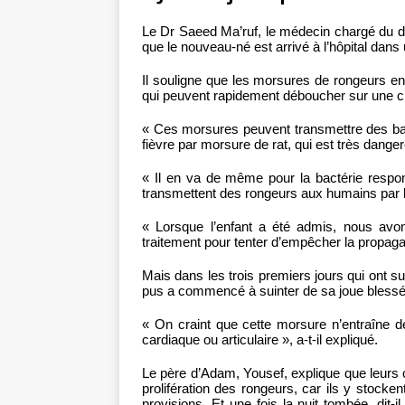
Le Dr Saeed Ma’ruf, le médecin chargé du dos
que le nouveau-né est arrivé à l’hôpital dans u
Il souligne que les morsures de rongeurs e
qui peuvent rapidement déboucher sur une cr
« Ces morsures peuvent transmettre des bac
fièvre par morsure de rat, qui est très dangere
« Il en va de même pour la bactérie respon
transmettent des rongeurs aux humains par 
« Lorsque l’enfant a été admis, nous avons
traitement pour tenter d’empêcher la propaga
Mais dans les trois premiers jours qui ont s
pus a commencé à suinter de sa joue blessée
« On craint que cette morsure n’entraîne 
cardiaque ou articulaire », a-t-il expliqué.
Le père d’Adam, Yousef, explique que leurs c
prolifération des rongeurs, car ils y stocke
provisions. Et une fois la nuit tombée, dit-i