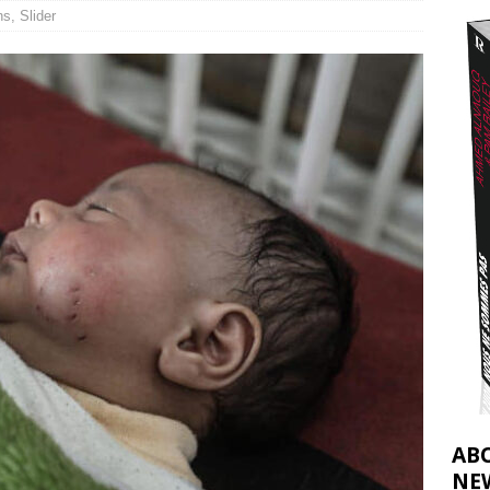
ns
,
Slider
2026 ]
éliens bombardent des entrepôts de médicaments, aggravant ainsi la
déjà dramatique
[ 7 août 2026 ]
AB
NE