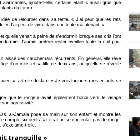
alarmantes, ajoute-t-elle, certains étant « aussi gros que
 enfants du camp.
l’idée de retourner dans sa tente. « J’ai peur que les rats
le. « J’ai peur de vivre dans une tente maintenant. »
 qu’elle venait à peine de s’endormir lorsque ses cris l’ont
ndormie. J’aurais préféré rester éveillée toute la nuit pour
it laissé des cauchemars récurrents. En général, elle rêve
gé d’un mois et sa fille de deux ans, ou qu’elle se réveille
ident », a-t-elle déclaré. « Je vois toujours mes enfants se
gné que le rongeur avait également bondi vers le visage
e son agressivité.
iss
, al-Jamala pose sa main sur son enfant et montre les
e compte six dents. « Le rat ne se contentait pas de ronger
, s’exclame-t-elle.
uit tranquille »