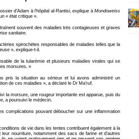
sier d’Adam à l’hôpital al-Rantisi, explique à
Mondoweiss
n « état critique ».
ntraînent souvent des maladies très contagieuses et graves
ise sanitaire.
téries spirochètes responsables de maladies telles que la
use », explique-t-il.
sable de la tularémie et plusieurs maladies virales qui se
les morsures. »
 pris la situation au sérieux et lui avons administré un
tion de ces maladies », a déclaré le Dr Ma’ruf.
uivi la morsure, une rougeur importante est apparue, puis du
, a poursuivi le médecin.
des complications pouvant déboucher sur une inflammation
onditions de vie dans les tentes contribuent également à la
nt leur nourriture, notamment des sacs de farine et d’autres
l, ils ne voient pratiquement rien et ne peuvent pas repérer