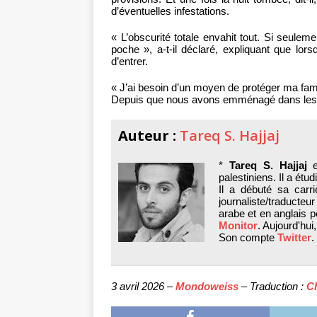
d’éventuelles infestations.
« L’obscurité totale envahit tout. Si seule
poche », a-t-il déclaré, expliquant que lors
d’entrer.
« J’ai besoin d’un moyen de protéger ma famill
Depuis que nous avons emménagé dans les te
Auteur :
Tareq S. Hajjaj
*
Tareq S. Hajjaj
e
palestiniens. Il a étudi
Il a débuté sa carr
journaliste/traducte
arabe et en anglais p
Monitor
. Aujourd'hui,
Son compte
Twitter
.
3 avril 2026 –
Mondoweiss
– Traduction :
Ch