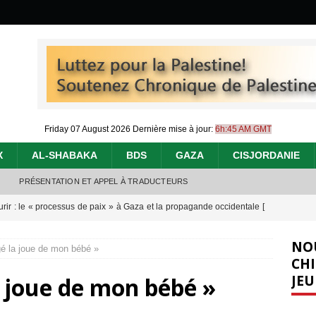
Friday 07 August 2026
Dernière mise à jour:
6h:45 AM GMT
X
AL-SHABAKA
BDS
GAZA
CISJORDANIE
PRÉSENTATION ET APPEL À TRADUCTEURS
urir : le « processus de paix » à Gaza et la propagande occidentale
[
NO
gé la joue de mon bébé »
nocide : l’histoire de Gaza au-delà des chiffres
[ 5 août 2026 ]
CHI
JEU
a joue de mon bébé »
effacent les preuves du génocide à Gaza
[ 4 août 2026 ]
 annonce un « accord de paix » à Gaza, les Israéliens multiplie les