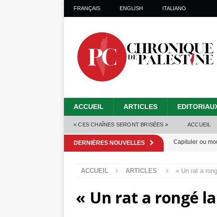
FRANÇAIS
ENGLISH
ITALIANO
ACCUEIL
ARTICLES
EDITORIAU
« CES CHAÎNES SERONT BRISÉES »
ACCUEIL
Capituler ou mo
DERNIÈRES NOUVELLES
6 août 2026 ]
ACCUEIL
ARTICLES
« Un rat a ron
Mille jours de gé
« Un rat a rongé l
Les Israéliens 
Alors que Trump