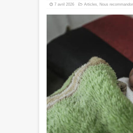
7 avril 2026
Articles
,
Nous recommando
tueries
[ 4 août 
Gaza : les Isra
crise sanitaire 