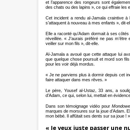
et l’apparence des rongeurs sont également 
des chats ou des lapins », ce qui effraie les
Cet incident a rendu al-Jamala craintive à 
s’attaquent à nouveau à mes enfants », dit-el
Elle a raconté qu’Adam dormait à ses côtés et
réveillée. « J’aurais préféré ne pas m’être e
veiller sur mon fils », dit-elle.
Al-Jamala a avoué que cette attaque lui ava
que quelque chose poursuit et mord son fils â
pour les voir déjà mordus.
« Je ne parviens plus à dormir depuis cet inc
faire attaquer dans mes rêves. »
Le père, Yousef al-Ustaz, 33 ans, a souli
d’Adam, ce qui, selon lui, mettait en évidenc
Dans son témoignage vidéo pour
Mondowe
marques de morsures sur la joue d’Adam. Ell
mon bébé. Il affûtait ses dents sur sa joue ! »
« Je veux juste passer une n