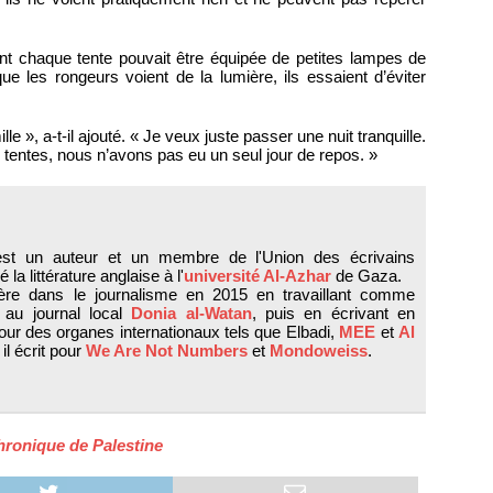
ment chaque tente pouvait être équipée de petites lampes de
que les rongeurs voient de la lumière, ils essaient d’éviter
e », a-t-il ajouté. « Je veux juste passer une nuit tranquille.
ntes, nous n’avons pas eu un seul jour de repos. »
st un auteur et un membre de l'Union des écrivains
é la littérature anglaise à l'
université Al-Azhar
de Gaza.
ière dans le journalisme en 2015 en travaillant comme
ur au journal local
Donia al-Watan
, puis en écrivant en
our des organes internationaux tels que Elbadi,
MEE
et
Al
 il écrit pour
We Are Not Numbers
et
Mondoweiss
.
ronique de Palestine