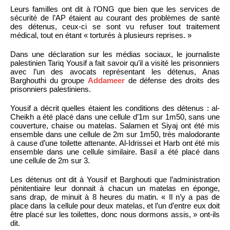
Leurs familles ont dit à l’ONG que bien que les services de
sécurité de l’AP étaient au courant des problèmes de santé
des détenus, ceux-ci se sont vu refuser tout traitement
médical, tout en étant « torturés à plusieurs reprises. »
Dans une déclaration sur les médias sociaux, le journaliste
palestinien Tariq Yousif a fait savoir qu’il a visité les prisonniers
avec l’un des avocats représentant les détenus, Anas
Barghouthi du groupe
Addameer
de défense des droits des
prisonniers palestiniens.
Yousif a décrit quelles étaient les conditions des détenus : al-
Cheikh a été placé dans une cellule d’1m sur 1m50, sans une
couverture, chaise ou matelas. Salamen et Siyaj ont été mis
ensemble dans une cellule de 2m sur 1m50, très malodorante
à cause d’une toilette attenante. Al-Idrissei et Harb ont été mis
ensemble dans une cellule similaire. Basil a été placé dans
une cellule de 2m sur 3.
Les détenus ont dit à Yousif et Barghouti que l’administration
pénitentiaire leur donnait à chacun un matelas en éponge,
sans drap, de minuit à 8 heures du matin. « Il n’y a pas de
place dans la cellule pour deux matelas, et l’un d’entre eux doit
être placé sur les toilettes, donc nous dormons assis, » ont-ils
dit.