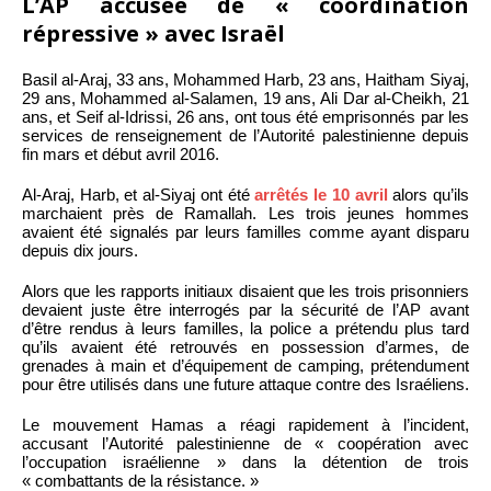
L’AP accusée de « coordination
répressive » avec Israël
Basil al-Araj, 33 ans, Mohammed Harb, 23 ans, Haitham Siyaj,
29 ans, Mohammed al-Salamen, 19 ans, Ali Dar al-Cheikh, 21
ans, et Seif al-Idrissi, 26 ans, ont tous été emprisonnés par les
services de renseignement de l’Autorité palestinienne depuis
fin mars et début avril 2016.
Al-Araj, Harb, et al-Siyaj ont été
arrêtés le 10 avril
alors qu’ils
marchaient près de Ramallah. Les trois jeunes hommes
avaient été signalés par leurs familles comme ayant disparu
depuis dix jours.
Alors que les rapports initiaux disaient que les trois prisonniers
devaient juste être interrogés par la sécurité de l’AP avant
d’être rendus à leurs familles, la police a prétendu plus tard
qu’ils avaient été retrouvés en possession d’armes, de
grenades à main et d’équipement de camping, prétendument
pour être utilisés dans une future attaque contre des Israéliens.
Le mouvement Hamas a réagi rapidement à l’incident,
accusant l’Autorité palestinienne de « coopération avec
l’occupation israélienne » dans la détention de trois
« combattants de la résistance. »