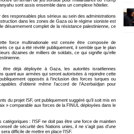
etanyahu sont assis ensemble dans un complexe hôtelier.
r des responsables plus sérieux au sein des administrations
nstruction dans les zones de Gaza où le régime sioniste est
 le désarmement complet de la résistance palestinienne, ce
 Cette force multinationale est censée être composée de
rès ce qui a été révélé publiquement, il semble que le plan
rs dizaines de milliers de soldats, ce qui signifie qu’elle
estinienne.
 être déjà déployée à Gaza, les autorités israéliennes
s quant aux armées qui seront autorisées à rejoindre cette
publiquement opposés à l’inclusion des forces turques ou
capables d’obtenir même l’accord de l’Azerbaïdjan pour
nts du projet ISF, ont publiquement suggéré qu’il soit mis en
 paix » comparable aux forces de la FINUL déployées dans le
is catégoriques : l’ISF ne doit pas être une force de maintien
nseil de sécurité des Nations unies, il ne s’agit pas d’une
sera difficile de mettre en place l’ISF.