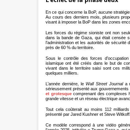
En ce qui concerne la BoP, aucune stratégie c
Au cours des derniers mois, plusieurs prop
visant à imposer la BoP dans les zones enco
Les forces du régime sioniste ont non seul
dans la bande de Gaza, qui était censée sé
l’administration et les autorités de sécurit
près de 60 % du territoire.
Sous le contrôle des forces d’occupation
islamique ont été créés dans le but de com
vivant dans le territoire saisi sont ces mil
quelques milliers.
L’année dernière, le
Wall Street Journal
a r
sérieusement présenté aux gouvernements r
et grotesque
comprenant des complexes hôte
grande vitesse et un réseau électrique avancé a
Tout cela coûterait au moins 112 milliar
présenté par Jared Kushner et Steve Witkoff
Ce modèle correspond à une vidéo générée
l’année 2025, intitulée « Trump Gaza », qui 