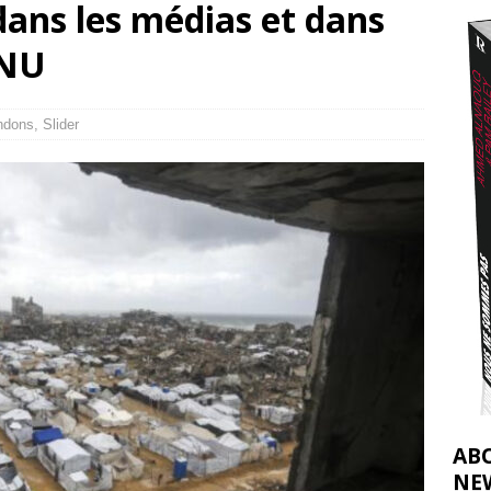
dans les médias et dans
effacent les preuves du génocide à Gaza
[ 4 août 2026 ]
ONU
j’ai faite à Ismail al-Ghoul
[ 8 août 2026 ]
ndons
,
Slider
AB
NE