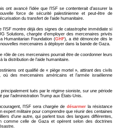
s ont avancé l’idée que l’ISF se contenterait d’assurer la
ouvelle force de sécurité palestinienne et peut-être de
curisation du transfert de l’aide humanitaire.
e l’ISF montre déjà des signes de catastrophe immédiate si
 UG Solutions, chargée d’employer des mercenaires privés
za Humanitarian Foundation (
GHF
), a été dénoncée dès le
e nouvelles mercenaires à déployer dans la bande de Gaza.
 le rôle de ces mercenaires pourrait être de coordonner leurs
 la distribution de l’aide humanitaire.
stiniens ont qualifié de « piège mortel », attirant des civils
e, où des mercenaires américains et l’armée israélienne
s, principalement tués par le régime sioniste, sur une période
é par l’administration Trump aux États-Unis.
encouragent, l’ISF sera chargée de
désarmer
la résistance
 un expert militaire pour comprendre que réunir des centaines
iers d’une autre, qui parlent tous des langues différentes,
ion comme celle de Gaza et opèrent selon des doctrines
désastre.