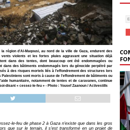
COM
 la région d'Al-Maqousi, au nord de la ville de Gaza, endurent des
s vents violents et les fortes pluies aggravant une situation déjà
FON
britent dans des tentes, dont beaucoup ont été endommagées ou
ent dans des bâtiments endommagés lors du génocide perpétré par
és à des risques mortels liés à l'effondrement des structures lors
 Palestiniens sont morts à cause de l'effondrement de bâtiments ou
 l'aide humanitaire, notamment de tentes et de caravanes, continue
 soi-disant « cessez-le-feu » - Photo : Yousef Zaanoun / Activestills
cessez-le-feu de phase 2 à Gaza n’existe que dans les gros
ors que sur le terrain, il s’est transformé en un projet de