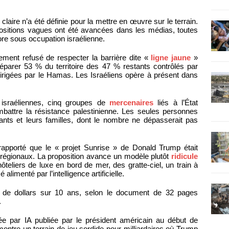
laire n’a été définie pour la mettre en œuvre sur le terrain.
ositions vagues ont été avancées dans les médias, toutes
re sous occupation israélienne.
ement refusé de respecter la barrière dite «
ligne jaune
»
parer 53 % du territoire des 47 % restants contrôlés par
é dirigées par le Hamas. Les Israéliens opère à présent dans
 israéliennes, cinq groupes de
mercenaires
liés à l’État
battre la résistance palestinienne. Les seules personnes
itants et leurs familles, dont le nombre ne dépasserait pas
apporté que le « projet Sunrise » de Donald Trump était
égionaux. La proposition avance un modèle plutôt
ridicule
liers de luxe en bord de mer, des gratte-ciel, un train à
limenté par l’intelligence artificielle.
ds de dollars sur 10 ans, selon le document de 32 pages
.
 par IA publiée par le président américain au début de
montre un terrain de jeu sordide pour milliardaires où Trump