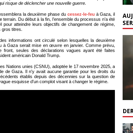
i risque de déclencher une nouvelle guerre.
AUJ
i ressemblera la deuxième phase du
cessez-le-feu
à Gaza, il
 le terrain. Du début à la fin, l’ensemble du processus n’a été
SER
 pour atteindre leurs objectifs de changement de régime,
gros titres.
s informations ont circulé selon lesquelles la deuxième
eu à Gaza serait mise en œuvre en janvier. Comme prévu,
 front, seules des déclarations vagues ayant été faites
sident américain Donald Trump.
des Nations unies (CSNU), adoptée le 17 novembre 2025, a
e de Gaza. Il n’y avait aucune garantie pour les droits du
récédents établis depuis des décennies sur la question de
e vague esquisse d’un complot visant à changer le régime.
DER