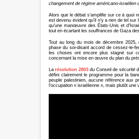
changement de régime américano-israélien qu
Alors que le débat s’amplifie sur ce à quo
est devenu évident qu’il n’y a rien de tel sur
qu’une manœuvre des États-Unis et d’Israël
tout en écartant les souffrances de Gaza des 
Tout au long du mois de décembre 2025, de
phase du soi-disant accord de cessez-le-f
les choses ont encore plus stagné sur ce
concernant la mise en œuvre du plan du pré
La
résolution 2803
du Conseil de sécurité 
défini clairement le programme pour la band
peuple palestinien, aucune référence aux p
l’occupation « israélienne », mais plutôt un