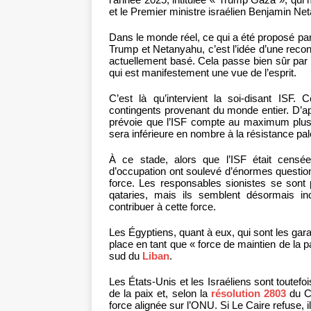
et le Premier ministre israélien Benjamin N
Dans le monde réel, ce qui a été proposé pa
Trump et Netanyahu, c’est l’idée d’une reco
actuellement basé. Cela passe bien sûr par
qui est manifestement une vue de l’esprit.
C’est là qu’intervient la soi-disant ISF.
contingents provenant du monde entier. D’ap
prévoie que l’ISF compte au maximum plusieu
sera inférieure en nombre à la résistance pal
À ce stade, alors que l’ISF était censée
d’occupation ont soulevé d’énormes question
force. Les responsables sionistes se sont 
qataries, mais ils semblent désormais in
contribuer à cette force.
Les Égyptiens, quant à eux, qui sont les gara
place en tant que « force de maintien de la
sud du
Liban
.
Les États-Unis et les Israéliens sont toutefo
de la paix et, selon la
résolution 2803
du Co
force alignée sur l’ONU. Si Le Caire refuse, il 