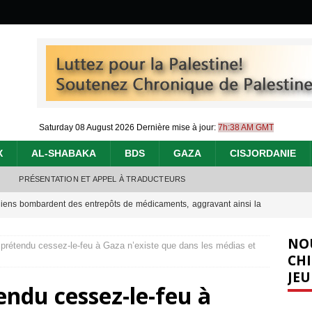
Saturday 08 August 2026
Dernière mise à jour:
7h:38 AM GMT
X
AL-SHABAKA
BDS
GAZA
CISJORDANIE
PRÉSENTATION ET APPEL À TRADUCTEURS
éliens bombardent des entrepôts de médicaments, aggravant ainsi la
déjà dramatique
[ 7 août 2026 ]
NO
prétendu cessez-le-feu à Gaza n’existe que dans les médias et
urir : le « processus de paix » à Gaza et la propagande occidentale
[
CHI
JEU
endu cessez-le-feu à
nocide : l’histoire de Gaza au-delà des chiffres
[ 5 août 2026 ]