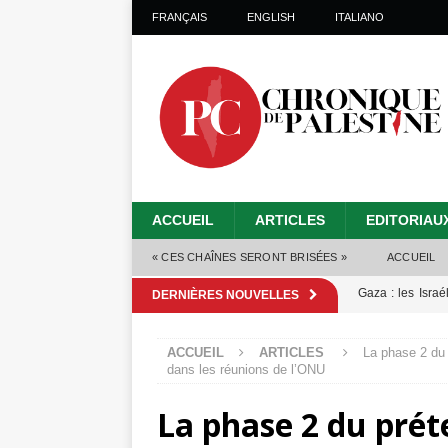
FRANÇAIS
ENGLISH
ITALIANO
ACCUEIL
ARTICLES
EDITORIAU
« CES CHAÎNES SERONT BRISÉES »
ACCUEIL
Gaza : les Isra
DERNIÈRES NOUVELLES
crise sanitaire 
ACCUEIL
ARTICLES
La phase 2 du 
Capituler ou mo
dans les réunions de l’ONU
6 août 2026 ]
La phase 2 du prét
Mille jours de gé