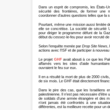
Dans un esprit de compromis, les États-Uni
sécurité des frontières, de former une n
coordonner d’autres questions telles que la sé
Pourtant, même une mission aussi limitée d
elle se concrétise. La société de sécurité
pour diriger le programme défunt de la Ga
début du cessez-le-feu pour avoir recruté d
Selon l’enquête menée par
Drop Site News
,
actions avec l’ISF et de participer à nouveau à
Le projet
GHF
avait abouti à ce que les Pale
affamés vers les sites d’aide humanitair
ouvraient le feu sur eux.
Il en a résulté la mort de plus de 2000 civil
de six mois. Le GHF était directement financ
Dans le pire des cas, que les Israéliens 
palestinienne. Il n’est pas nécessaire d’être
de soldats d’une armée étrangère et des mill
n’ont jamais été confrontés à une situat
différentes, est la meilleure recette pour un 