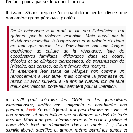
l’enfant, pourra passer le « check-point ».
Ibtissam, 85 ans, regarde l’occupant déraciner les oliviers que
son arrière-grand-père avait plantés.
De la naissance à la mort, la vie des Palestiniens est
rythmée par la violence coloniale. Mais aussi par la
résistance collective à l’oppression et la volonté d’exister
en tant que peuple. Les Palestiniens ont une longue
expérience de culture de la résistance, faite de
coopératives familiales, d’élevages dans les cours,
d’écoles et de cliniques clandestines, de transmission de
l’histoire, des danses, de la mémoire des martyrs.
Ils entendent leur statut de réfugiés non comme un
renoncement à leur terre, mais comme la promesse du
retour. Et avoir survécu à 78 ans de Nakba, loin de faire
d’eux des vaincus, porte leur serment pour la libération.
« Israël peut interdire les ONG et les journalistes
internationaux, arrêter nos soignants et bombarder nos
poètes »
,
écrit
Yousef Aljamal.
« Il peut détruire nos vies et
nos maisons et nous infliger une souffrance au-delà de toute
mesure. Mais il ne peut interdire notre lutte pour la justice et
notre désir inné de s’entraider dans la survie. (…) Gaza
signifie liberté, sacrifice et amour, même parmi les tentes et