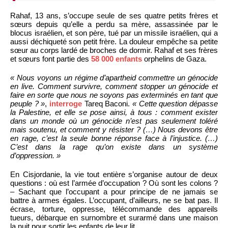
Rahaf, 13 ans, s’occupe seule de ses quatre petits frères et
sœurs depuis qu’elle a perdu sa mère, assassinée par le
blocus israélien, et son père, tué par un missile israélien, qui a
aussi déchiqueté son petit frère. La douleur empêche sa petite
sœur au corps lardé de broches de dormir. Rahaf et ses frères
et sœurs font partie des
58 000 enfants
orphelins de Gaza.
« Nous voyons un régime d’apartheid commettre un génocide
en live. Comment survivre, comment stopper un génocide et
faire en sorte que nous ne soyons pas exterminés en tant que
peuple ? »
,
interroge
Tareq Baconi.
« Cette question dépasse
la Palestine, et elle se pose ainsi, à tous : comment exister
dans un monde où un génocide n’est pas seulement toléré
mais soutenu, et comment y résister ? (…) Nous devons être
en rage, c’est la seule bonne réponse face à l’injustice. (…)
C’est dans la rage qu’on existe dans un système
d’oppression. »
En Cisjordanie, la vie tout entière s’organise autour de deux
questions : où est l’armée d’occupation ? Où sont les colons ?
– Sachant que l’occupant a pour principe de ne jamais se
battre à armes égales. L’occupant, d’ailleurs, ne se bat pas. Il
écrase, torture, oppresse, télécommande des appareils
tueurs, débarque en surnombre et surarmé dans une maison
la nuit pour sortir les enfants de leur lit.