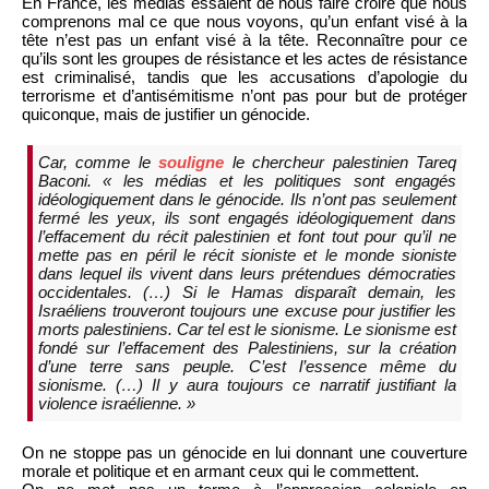
En France, les médias essaient de nous faire croire que nous
comprenons mal ce que nous voyons, qu’un enfant visé à la
tête n’est pas un enfant visé à la tête. Reconnaître pour ce
qu’ils sont les groupes de résistance et les actes de résistance
est criminalisé, tandis que les accusations d’apologie du
terrorisme et d’antisémitisme n’ont pas pour but de protéger
quiconque, mais de justifier un génocide.
Car, comme le
souligne
le chercheur palestinien Tareq
Baconi.
« les médias et les politiques sont engagés
idéologiquement dans le génocide. Ils n’ont pas seulement
fermé les yeux, ils sont engagés idéologiquement dans
l’effacement du récit palestinien et font tout pour qu’il ne
mette pas en péril le récit sioniste et le monde sioniste
dans lequel ils vivent dans leurs prétendues démocraties
occidentales. (…) Si le Hamas disparaît demain, les
Israéliens trouveront toujours une excuse pour justifier les
morts palestiniens. Car tel est le sionisme. Le sionisme est
fondé sur l’effacement des Palestiniens, sur la création
d’une terre sans peuple. C’est l’essence même du
sionisme. (…) Il y aura toujours ce narratif justifiant la
violence israélienne. »
On ne stoppe pas un génocide en lui donnant une couverture
morale et politique et en armant ceux qui le commettent.