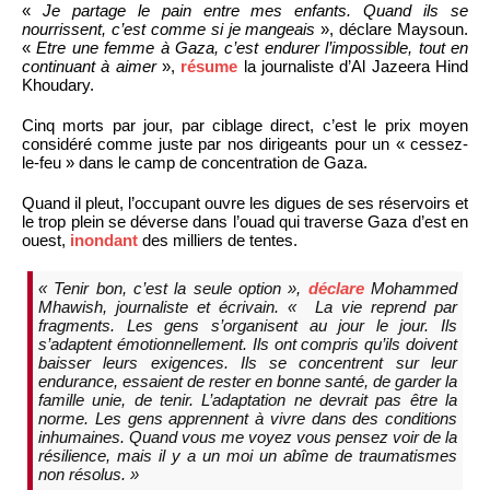
«
Je partage le pain entre mes enfants. Quand ils se
nourrissent, c’est comme si je mangeais
», déclare Maysoun.
«
Etre une femme à Gaza, c’est endurer l’impossible, tout en
continuant à aimer
»,
résume
la journaliste d’Al Jazeera Hind
Khoudary.
Cinq morts par jour, par ciblage direct, c’est le prix moyen
considéré comme juste par nos dirigeants pour un « cessez-
le-feu » dans le camp de concentration de Gaza.
Quand il pleut, l’occupant ouvre les digues de ses réservoirs et
le trop plein se déverse dans l’ouad qui traverse Gaza d’est en
ouest,
inondant
des milliers de tentes.
«
Tenir bon, c’est la seule option
»,
déclare
Mohammed
Mhawish, journaliste et écrivain. «
La vie reprend par
fragments. Les gens s’organisent au jour le jour. Ils
s’adaptent émotionnellement. Ils ont compris qu’ils doivent
baisser leurs exigences. Ils se concentrent sur leur
endurance, essaient de rester en bonne santé, de garder la
famille unie, de tenir. L’adaptation ne devrait pas être la
norme. Les gens apprennent à vivre dans des conditions
inhumaines. Quand vous me voyez vous pensez voir de la
résilience, mais il y a un moi un abîme de traumatismes
non résolus
. »