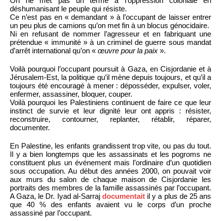
On ne met pas un terme à l’oppression coloniale en
déshumanisant le peuple qui résiste.
Ce n’est pas en « demandant » à l’occupant de laisser entrer
un peu plus de camions qu’on met fin à un blocus génocidaire.
Ni en refusant de nommer l’agresseur et en fabriquant une
prétendue « immunité » à un criminel de guerre sous mandat
d’arrêt international qu’on «
œuvre pour la paix
».
Voilà pourquoi l’occupant poursuit à Gaza, en Cisjordanie et à
Jérusalem-Est, la politique qu’il mène depuis toujours, et qu’il a
toujours été encouragé à mener : déposséder, expulser, voler,
enfermer, assassiner, bloquer, couper.
Voilà pourquoi les Palestiniens continuent de faire ce que leur
instinct de survie et leur dignité leur ont appris : résister,
reconstruire, contourner, replanter, rétablir, réparer,
documenter.
En Palestine, les enfants grandissent trop vite, ou pas du tout.
Il y a bien longtemps que les assassinats et les pogroms ne
constituent plus un événement mais l’ordinaire d’un quotidien
sous occupation. Au début des années 2000, on pouvait voir
aux murs du salon de chaque maison de Cisjordanie les
portraits des membres de la famille assassinés par l’occupant.
A Gaza, le Dr. Iyad al-Sarraj
documentait
il y a plus de 25 ans
que 40 % des enfants avaient vu le corps d’un proche
assassiné par l’occupant.