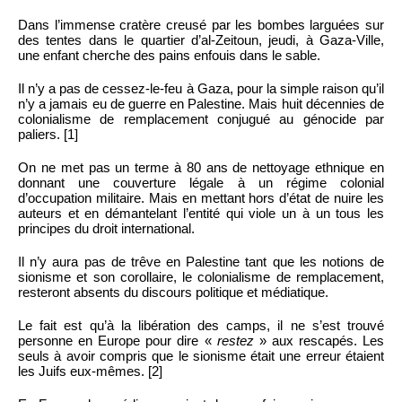
Dans l’immense cratère creusé par les bombes larguées sur
des tentes dans le quartier d’al-Zeitoun, jeudi, à Gaza-Ville,
une enfant cherche des pains enfouis dans le sable.
Il n’y a pas de cessez-le-feu à Gaza, pour la simple raison qu’il
n’y a jamais eu de guerre en Palestine. Mais huit décennies de
colonialisme de remplacement conjugué au génocide par
paliers. [1]
On ne met pas un terme à 80 ans de nettoyage ethnique en
donnant une couverture légale à un régime colonial
d’occupation militaire. Mais en mettant hors d’état de nuire les
auteurs et en démantelant l’entité qui viole un à un tous les
principes du droit international.
Il n’y aura pas de trêve en Palestine tant que les notions de
sionisme et son corollaire, le colonialisme de remplacement,
resteront absents du discours politique et médiatique.
Le fait est qu’à la libération des camps, il ne s’est trouvé
personne en Europe pour dire «
restez
» aux rescapés. Les
seuls à avoir compris que le sionisme était une erreur étaient
les Juifs eux-mêmes. [2]