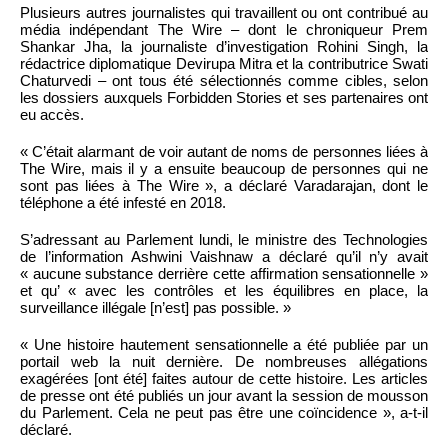
Plusieurs autres journalistes qui travaillent ou ont contribué au
média indépendant The Wire – dont le chroniqueur Prem
Shankar Jha, la journaliste d’investigation Rohini Singh, la
rédactrice diplomatique Devirupa Mitra et la contributrice Swati
Chaturvedi – ont tous été sélectionnés comme cibles, selon
les dossiers auxquels Forbidden Stories et ses partenaires ont
eu accès.
« C’était alarmant de voir autant de noms de personnes liées à
The Wire, mais il y a ensuite beaucoup de personnes qui ne
sont pas liées à The Wire », a déclaré Varadarajan, dont le
téléphone a été infesté en 2018.
S’adressant au Parlement lundi, le ministre des Technologies
de l’information Ashwini Vaishnaw a déclaré qu’il n’y avait
« aucune substance derrière cette affirmation sensationnelle »
et qu’ « avec les contrôles et les équilibres en place, la
surveillance illégale [n’est] pas possible. »
« Une histoire hautement sensationnelle a été publiée par un
portail web la nuit dernière. De nombreuses allégations
exagérées [ont été] faites autour de cette histoire. Les articles
de presse ont été publiés un jour avant la session de mousson
du Parlement. Cela ne peut pas être une coïncidence », a-t-il
déclaré.