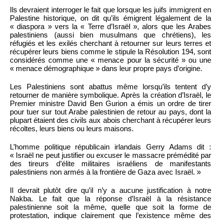
Ils devraient interroger le fait que lorsque les juifs immigrent en
Palestine historique, on dit qu’ils émigrent légalement de la
« diaspora » vers la « Terre d’Israël », alors que les Arabes
palestiniens (aussi bien musulmans que chrétiens), les
réfugiés et les exilés cherchant à retourner sur leurs terres et
récupérer leurs biens comme le stipule la Résolution 194, sont
considérés comme une « menace pour la sécurité » ou une
« menace démographique » dans leur propre pays d’origine.
Les Palestiniens sont abattus même lorsqu’ils tentent d’y
retourner de manière symbolique. Après la création d’Israël, le
Premier ministre David Ben Gurion a émis un ordre de tirer
pour tuer sur tout Arabe palestinien de retour au pays, dont la
plupart étaient des civils aux abois cherchant à récupérer leurs
récoltes, leurs biens ou leurs maisons.
L’homme politique républicain irlandais Gerry Adams dit :
« Israël ne peut justifier ou excuser le massacre prémédité par
des tireurs d’élite militaires israéliens de manifestants
palestiniens non armés à la frontière de Gaza avec Israël. »
Il devrait plutôt dire qu’il n’y a aucune justification à notre
Nakba. Le fait que la réponse d’Israël à la résistance
palestinienne soit la même, quelle que soit la forme de
protestation, indique clairement que l’existence même des