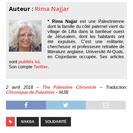
Auteur :
Rima Najjar
* Rima Najjar
est une Palestinienne
dont la famille du côté paternel vient du
village de Lifta dans la banlieue ouest
de Jérusalem, dont les habitants ont
été expulsés. C’est une militante,
chercheuse et professeure retraitée de
littérature anglaise, Université Al-Quds,
en Cisjordanie occupée. Ses articles
sont
publiés ici
.
Son compte
Twitter
.
2 avril 2018 –
The Palestine Chronicle
– Traduction:
Chronique de Palestine
– MJB
NAKBA
SOLIDARITÉ