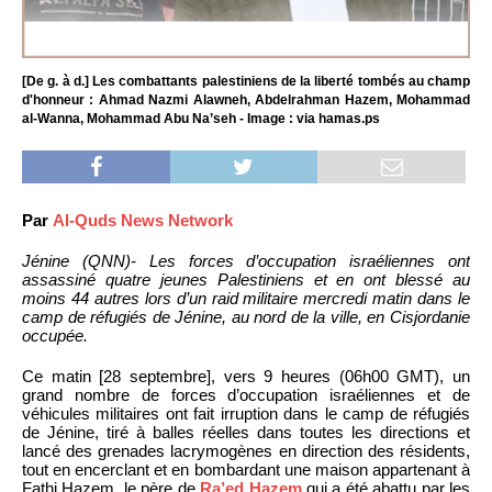
[De g. à d.] Les combattants palestiniens de la liberté tombés au champ
d'honneur : Ahmad Nazmi Alawneh, Abdelrahman Hazem, Mohammad
al-Wanna, Mohammad Abu Na’seh - Image : via hamas.ps
Par
Al-Quds News Network
Jénine (QNN)- Les forces d’occupation israéliennes ont
assassiné quatre jeunes Palestiniens et en ont blessé au
moins 44 autres lors d’un raid militaire mercredi matin dans le
camp de réfugiés de Jénine, au nord de la ville, en Cisjordanie
occupée.
Ce matin [28 septembre], vers 9 heures (06h00 GMT), un
grand nombre de forces d’occupation israéliennes et de
véhicules militaires ont fait irruption dans le camp de réfugiés
de Jénine, tiré à balles réelles dans toutes les directions et
lancé des grenades lacrymogènes en direction des résidents,
tout en encerclant et en bombardant une maison appartenant à
Fathi Hazem, le père de
Ra’ed Hazem
qui a été abattu par les