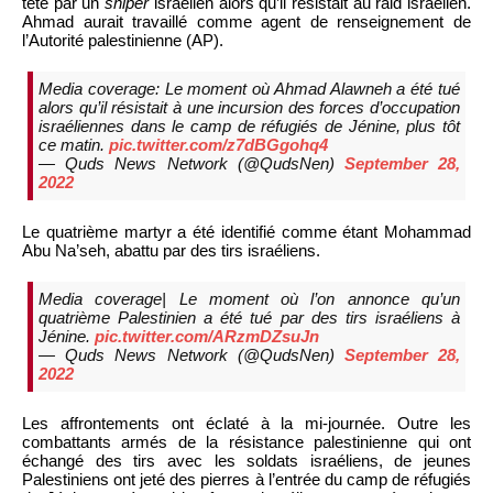
tête par un
sniper
israélien alors qu’il résistait au raid israélien.
Ahmad aurait travaillé comme agent de renseignement de
l’Autorité palestinienne (AP).
Media coverage: Le moment où Ahmad Alawneh a été tué
alors qu’il résistait à une incursion des forces d’occupation
israéliennes dans le camp de réfugiés de Jénine, plus tôt
ce matin.
pic.twitter.com/z7dBGgohq4
— Quds News Network (@QudsNen)
September 28,
2022
Le quatrième martyr a été identifié comme étant Mohammad
Abu Na’seh, abattu par des tirs israéliens.
Media coverage| Le moment où l’on annonce qu’un
quatrième Palestinien a été tué par des tirs israéliens à
Jénine.
pic.twitter.com/ARzmDZsuJn
— Quds News Network (@QudsNen)
September 28,
2022
Les affrontements ont éclaté à la mi-journée. Outre les
combattants armés de la résistance palestinienne qui ont
échangé des tirs avec les soldats israéliens, de jeunes
Palestiniens ont jeté des pierres à l’entrée du camp de réfugiés