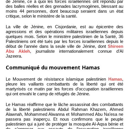
de Jénine, ce à quoi les forces israéliennes ont répondu par
des balles réelles et des grenades lacrymogènes, blessant au
moins 44 personnes, dont beaucoup seraient dans un état
critique, selon le ministère de la santé.
La ville de Jénine, en Cisjordanie, est au épicentre des
agressions et des opérations militaires israéliennes depuis
quelques mois. Selon le ministère palestinien de la Santé, 36
Palestiniens ont été tués par les forces israéliennes depuis le
début de l’année dans la seule ville de Jénine, dont
Shireen
Abu Akleh
, journaliste internationalement connue d’Al
Jazeera.
Communiqué du mouvement Hamas
Le Mouvement de résistance islamique palestinien
Hamas
,
pleure les vaillants combattants de la liberté qui ont été
martyrisés ce matin par les forces d’occupation israéliennes
qui ont envahi le camp de réfugiés de Jénine.
Le Hamas réaffirme que le lâche assassinat des combattants
de la liberté palestiniens Abdul Rahman Khazem, Ahmed
Alawnah, Mohammed Alwanna et Mohammed Abu Na’esa ne
passera pas inaperçu. Et nous confirmons que le peuple
palestinien qui a juré de protéger la mosquée Al-Aqsa bénie et
de s’opposer aux assauts de l’occupation israélienne