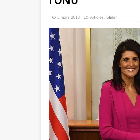
l’ONU
Les Israéliens 
La promesse que 
3 mars 2018
Articles
,
Slider