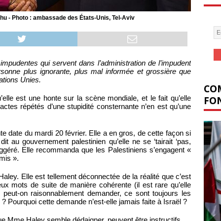
u - Photo : ambassade des États-Unis, Tel-Aviv
impudentes qui servent dans l’administration de l’impudent
onne plus ignorante, plus mal informée et grossière que
tions Unies.
COM
FON
lle est une honte sur la scène mondiale, et le fait qu’elle
tes répétés d’une stupidité consternante n’en est qu’une
e date du mardi 20 février. Elle a en gros, de cette façon si
dit au gouvernement palestinien qu’elle ne se ‘tairait ‘pas,
uggéré. Elle recommanda que les Palestiniens s’engagent «
mis ».
ley. Elle est tellement déconnectée de la réalité que c’est
deux mots de suite de manière cohérente (il est rare qu’elle
 peut-on raisonnablement demander, ce sont toujours les
? Pourquoi cette demande n’est-elle jamais faite à Israël ?
e Mme Haley semble dédaigner, peuvent être instructifs.