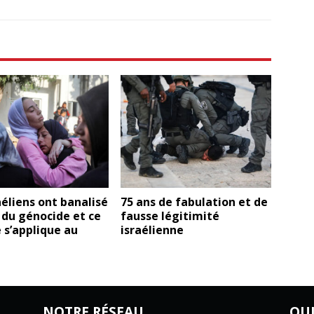
aéliens ont banalisé
75 ans de fabulation et de
 du génocide et ce
fausse légitimité
 s’applique au
israélienne
NOTRE RÉSEAU
QU