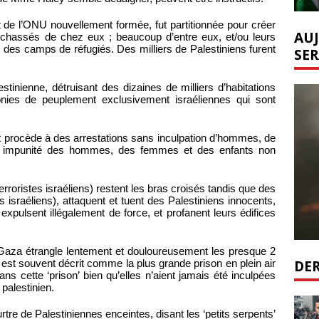
t de l’ONU nouvellement formée, fut partitionnée pour créer
AUJ
t chassés de chez eux ; beaucoup d’entre eux, et/ou leurs
 des camps de réfugiés. Des milliers de Palestiniens furent
SER
estinienne, détruisant des dizaines de milliers d’habitations
onies de peuplement exclusivement israéliennes qui sont
 et procède à des arrestations sans inculpation d’hommes, de
ute impunité des hommes, des femmes et des enfants non
erroristes israéliens) restent les bras croisés tandis que des
es israéliens), attaquent et tuent des Palestiniens innocents,
xpulsent illégalement de force, et profanent leurs édifices
e Gaza étrangle lentement et douloureusement les presque 2
DER
 est souvent décrit comme la plus grande prison en plein air
 cette ‘prison’ bien qu’elles n’aient jamais été inculpées
 palestinien.
tre de Palestiniennes enceintes, disant les ‘petits serpents’