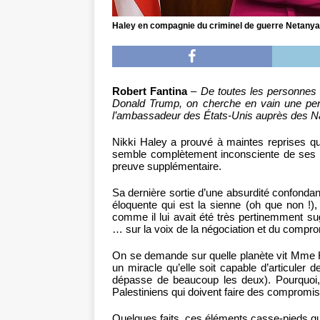
Haley en compagnie du criminel de guerre Netanyah
Robert Fantina
–
De toutes les personnes 
Donald Trump, on cherche en vain une pers
l’ambassadeur des États-Unis auprès des Na
Nikki Haley a prouvé à maintes reprises qu’e
semble complètement inconsciente de ses ac
preuve supplémentaire.
Sa dernière sortie d’une absurdité confondant
éloquente qui est la sienne (oh que non !), 
comme il lui avait été très pertinemment s
… sur la voix de la négociation et du compro
On se demande sur quelle planète vit Mme Ha
un miracle qu’elle soit capable d’articuler 
dépasse de beaucoup les deux). Pourquoi,
Palestiniens qui doivent faire des compromis 
Quelques faits, ces éléments casse-pieds qu