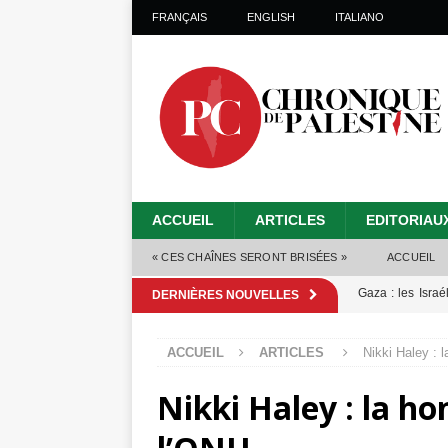
FRANÇAIS
ENGLISH
ITALIANO
ACCUEIL
ARTICLES
EDITORIAU
« CES CHAÎNES SERONT BRISÉES »
ACCUEIL
Gaza : les Isra
DERNIÈRES NOUVELLES
crise sanitaire 
ACCUEIL
ARTICLES
Nikki Haley : 
Capituler ou mo
Nikki Haley : la ho
6 août 2026 ]
Mille jours de gé