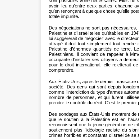
sont possibles voire nécessaires. Elles ne
avoir lieu qu’entre deux parties, chacune ay
qu’en renonçant à quelque chose qu’elle possè
totale impunité.
Des négociations ne sont pas nécessaires, par
Palestine et d’Israël telles qu’établies en 1
lui suggérerait de ‘négocier’ avec le directeu
attrapé il doit tout simplement tout rendre
Palestine d’énormes quantités de terre. L
Palestiniens. Il convient de rappeler à Mme
occupante d’installer ses citoyens à demeu
pour le droit international, elle rejetterait 
comprendre.
Aux États-Unis, après le dernier massacre 
société. Des gens qui sont depuis longtem
comme l’interdiction du type d’armes automat
nombre de personnes, et qui furent utilis
prendre le contrôle du récit. C’est le premie
Des sondages aux États-Unis montrent de ma
que le soutien à la Palestine est en hauss
reconnaissent que la jeune génération de cit
soutiennent plus l’idéologie raciste du si
crimes horribles et constants d’Israël de se 