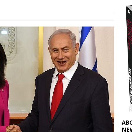
effacent les preuves du génocide à Gaza
[ 4 août 2026 ]
j’ai faite à Ismail al-Ghoul
[ 8 août 2026 ]
AB
NE