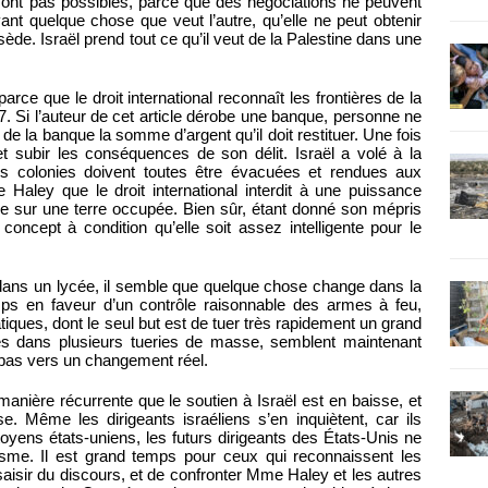
 sont pas possibles, parce que des négociations ne peuvent
ant quelque chose que veut l’autre, qu’elle ne peut obtenir
de. Israël prend tout ce qu’il veut de la Palestine dans une
ce que le droit international reconnaît les frontières de la
947. Si l’auteur de cet article dérobe une banque, personne ne
r de la banque la somme d’argent qu’il doit restituer. Une fois
 et subir les conséquences de son délit. Israël a volé à la
es colonies doivent toutes être évacuées et rendues aux
 Haley que le droit international interdit à une puissance
re sur une terre occupée. Bien sûr, étant donné son mépris
ce concept à condition qu’elle soit assez intelligente pour le
dans un lycée, il semble que quelque chose change dans la
ps en faveur d’un contrôle raisonnable des armes à feu,
iques, dont le seul but est de tuer très rapidement un grand
ées dans plusieurs tueries de masse, semblent maintenant
r pas vers un changement réel.
nière récurrente que le soutien à Israël est en baisse, et
e. Même les dirigeants israéliens s’en inquiètent, car ils
oyens états-uniens, les futurs dirigeants des États-Unis ne
onisme. Il est grand temps pour ceux qui reconnaissent les
saisir du discours, et de confronter Mme Haley et les autres