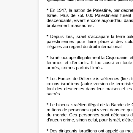
*
En 1947, la nation de Palestine, par décre
Israël. Plus de 750 000 Palestiniens furen
descendants, vivent encore aujourd’hui dans
brutalement massacrés.
*
Depuis lors, Israël s’accapare la terre pal
palestiniennes pour faire place à des col
illégales au regard du droit international.
*
Israël occupe illégalement la Cisjordanie,
femmes et d’enfants. Il tue aussi en to
armés, crimes parfois filmés.
*
Les Forces de Défense israéliennes (lire : t
colons israéliens (autre version de terrorist
font des descentes dans leur maison et les e
sacrés.
*
Le blocus israélien illégal de la Bande d
millions de personnes qui vivent dans ce qui
du monde. Ces personnes sont détenues dans
d’aucun crime, sinon celui, pour Israël, d’être
*
Des dirigeants israéliens ont appelé au meur