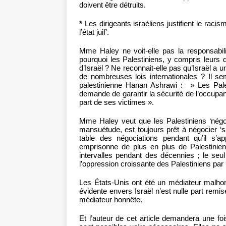
doivent être détruits.
*
Les dirigeants israéliens justifient le raci
l’état juif’.
Mme Haley ne voit-elle pas la responsabili
pourquoi les Palestiniens, y compris leurs di
d’Israël ? Ne reconnait-elle pas qu’Israël a 
de nombreuses lois internationales ? Il se
palestinienne Hanan Ashrawi : » Les Pale
demande de garantir la sécurité de l’occupant
part de ses victimes ».
Mme Haley veut que les Palestiniens ‘négoc
mansuétude, est toujours prêt à négocier ‘san
table des négociations pendant qu’il s’ap
emprisonne de plus en plus de Palestiniens
intervalles pendant des décennies ; le seul r
l’oppression croissante des Palestiniens par 
Les États-Unis ont été un médiateur malhonn
évidente envers Israël n’est nulle part remis
médiateur honnête.
Et l’auteur de cet article demandera une f