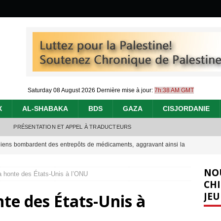
Saturday 08 August 2026
Dernière mise à jour:
7h:38 AM GMT
X
AL-SHABAKA
BDS
GAZA
CISJORDANIE
PRÉSENTATION ET APPEL À TRADUCTEURS
éliens bombardent des entrepôts de médicaments, aggravant ainsi la
déjà dramatique
[ 7 août 2026 ]
NO
la honte des États-Unis à l’ONU
urir : le « processus de paix » à Gaza et la propagande occidentale
[
CHI
JEU
nte des États-Unis à
nocide : l’histoire de Gaza au-delà des chiffres
[ 5 août 2026 ]