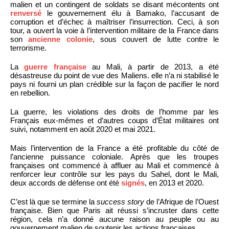
malien et un contingent de soldats se disant mécontents ont
renversé
le gouvernement élu à Bamako, l’accusant de
corruption et d’échec à maîtriser l’insurrection. Ceci, à son
tour, a ouvert la voie à l’intervention militaire de la France dans
son
ancienne colonie
, sous couvert de lutte contre le
terrorisme.
La
guerre française
au Mali, à partir de 2013, a été
désastreuse du point de vue des Maliens. elle n’a ni stabilisé le
pays ni fourni un plan crédible sur la façon de pacifier le nord
en rebellion.
La guerre, les violations des droits de l’homme par les
Français eux-mêmes et d’autres coups d’État militaires ont
suivi, notamment en août 2020 et mai 2021.
Mais l’intervention de la France a été profitable du côté de
l’ancienne puissance coloniale. Après que les troupes
françaises ont commencé à affluer au Mali et commencé à
renforcer leur contrôle sur les pays du Sahel, dont le Mali,
deux accords de défense ont été
signés
, en 2013 et 2020.
C’est là que se termine la
success story
de l’Afrique de l’Ouest
française. Bien que Paris ait réussi s’incruster dans cette
région, cela n’a donné aucune raison au peuple ou au
gouvernement malien de soutenir les actions françaises.