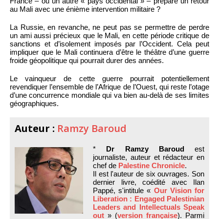
France – ou un autre « pays occidental » – prépare un retour
au Mali avec une énième intervention militaire ?
La Russie, en revanche, ne peut pas se permettre de perdre
un ami aussi précieux que le Mali, en cette période critique de
sanctions et d’isolement imposés par l’Occident. Cela peut
impliquer que le Mali continuera d’être le théâtre d’une guerre
froide géopolitique qui pourrait durer des années.
Le vainqueur de cette guerre pourrait potentiellement
revendiquer l’ensemble de l’Afrique de l’Ouest, qui reste l’otage
d’une concurrence mondiale qui va bien au-delà de ses limites
géographiques.
Auteur :
Ramzy Baroud
*
Dr Ramzy Baroud
est
journaliste, auteur et rédacteur en
chef de
Palestine Chronicle
.
Il est l'auteur de six ouvrages. Son
dernier livre, coédité avec Ilan
Pappé, s'intitule «
Our Vision for
Liberation : Engaged Palestinian
Leaders and Intellectuals Speak
out
» (
version française
). Parmi