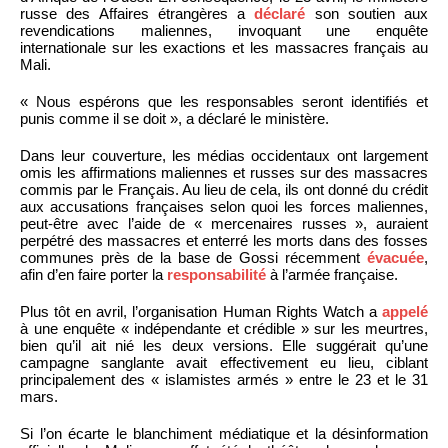
russe des Affaires étrangères a
déclaré
son soutien aux
revendications maliennes, invoquant une enquête
internationale sur les exactions et les massacres français au
Mali.
« Nous espérons que les responsables seront identifiés et
punis comme il se doit », a déclaré le ministère.
Dans leur couverture, les médias occidentaux ont largement
omis les affirmations maliennes et russes sur des massacres
commis par le Français. Au lieu de cela, ils ont donné du crédit
aux accusations françaises selon quoi les forces maliennes,
peut-être avec l’aide de « mercenaires russes », auraient
perpétré des massacres et enterré les morts dans des fosses
communes près de la base de Gossi récemment
évacuée
,
afin d’en faire porter la
responsabilité
à l’armée française.
Plus tôt en avril, l’organisation Human Rights Watch a
appelé
à une enquête « indépendante et crédible » sur les meurtres,
bien qu’il ait nié les deux versions. Elle suggérait qu’une
campagne sanglante avait effectivement eu lieu, ciblant
principalement des « islamistes armés » entre le 23 et le 31
mars.
Si l’on écarte le blanchiment médiatique et la désinformation