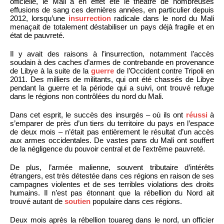
officielle, le Mali a en effet été le théâtre de nombreuses
effusions de sang ces dernières années, en particulier depuis
2012, lorsqu’une
insurrection
radicale dans le nord du Mali
menaçait de totalement déstabiliser un pays déjà fragile et en
état de pauvreté.
Il y avait des raisons à l’insurrection, notamment l’accès
soudain à des caches d’armes de contrebande en provenance
de Libye à la suite de la
guerre
de l’Occident contre Tripoli en
2011. Des milliers de militants, qui ont été chassés de Libye
pendant la guerre et la période qui a suivi, ont trouvé refuge
dans le régions non contrôlées du nord du Mali.
Dans cet esprit, le succès des insurgés – où ils ont
réussi
à
s’emparer de près d’un tiers du territoire du pays en l’espace
de deux mois – n’était pas entièrement le résultat d’un accès
aux armes occidentales. De vastes pans du Mali ont souffert
de la négligence du pouvoir central et de l’extrême pauvreté.
De plus, l’armée malienne, souvent tributaire d’intérêts
étrangers, est très détestée dans ces régions en raison de ses
campagnes violentes et de ses terribles violations des droits
humains. Il n’est pas étonnant que la rébellion du Nord ait
trouvé autant de
soutien
populaire dans ces régions.
Deux mois après la rébellion touareg dans le nord, un officier