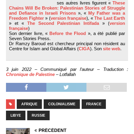
ses autres livres figurent «
These
Chains Will Be Broken: Palestinian Stories of Struggle
and Defiance in Israeli Prisons
», «
My Father was a
Freedom Fighter
» (
version française
), «
The Last Earth
» et «
The Second Palestinian Intifada
» (
version
française
)
Son dernier livre, «
Before the Flood
», a été publié par
Seven Stories Press.
Dr Ramzy Baroud est chercheur principal non résident au
Centre for Islam and Global Affairs (
CIGA
). Son
site web
.
3 juin 2022 – Communiqué par l’auteur – Traduction :
Chronique de Palestine
– Lotfallah
AFRIQUE
COLONIALISME
FRANCE
LIBYE
RUSSIE
PRÉCÉDENT