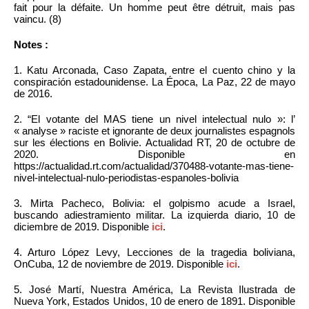
fait pour la défaite. Un homme peut être détruit, mais pas
vaincu. (8)
Notes :
1. Katu Arconada, Caso Zapata, entre el cuento chino y la
conspiración estadounidense. La Época, La Paz, 22 de mayo
de 2016.
2. “El votante del MAS tiene un nivel intelectual nulo »: l’
« analyse » raciste et ignorante de deux journalistes espagnols
sur les élections en Bolivie. Actualidad RT, 20 de octubre de
2020. Disponible en
https://actualidad.rt.com/actualidad/370488-votante-mas-tiene-
nivel-intelectual-nulo-periodistas-espanoles-bolivia
3. Mirta Pacheco, Bolivia: el golpismo acude a Israel,
buscando adiestramiento militar. La izquierda diario, 10 de
diciembre de 2019. Disponible
ici
.
4. Arturo López Levy, Lecciones de la tragedia boliviana,
OnCuba, 12 de noviembre de 2019. Disponible
ici
.
5. José Martí, Nuestra América, La Revista Ilustrada de
Nueva York, Estados Unidos, 10 de enero de 1891. Disponible