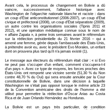
Avant cela, le processus de changement en Bolivie a dû
vaincre, successivement, l’alliance historique avec
Washington de l’oligarchie nationale blanche et raciste : dans
un coup d’État anticonstitutionnel (2006-2007), un coup d’État
civique et préfectoral (2008), un coup d’État séparatiste (2009),
un autre contre les organisations sociales (Tipnis 2011 et
2012), et une opération médiatique connue sous le nom de
« affaire Zapata », à peine trois semaines avant le référendum
sur la réélection présidentielle du 21 février 2016 – qui a
amené une femme, gérée depuis l’ambassade des États-Unis,
à prétendre avoir eu, avec le président Evo Morales, un enfant
dont on prouvera plus tard qu’il n’a jamais existé (1).
Le message aux électeurs du référendum était clair : « si Evo
ne peut pas s’occuper d’un enfant, comment s’occupera-t-il
d’un pays ». Avec ce type de moyens, les forces proches des
États-Unis ont remporté une victoire serrée (51,30 % du Non
contre 48,70 % du Oui) qui sera ensuite annulée par la Cour
constitutionnelle de Bolivie, dans une décision à laquelle
Washington ne s’était pas opposé lorsque le même article 23
de la Convention américaine des droits de l’homme a été
utilisé pour permettre la réélection d’Óscar Arias au Costa
Rica et de Juan Orlando Hernández au Honduras.
La Bolivie est un pays très particulier, de condition