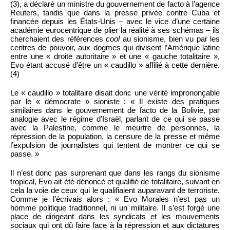
(3), a déclaré un ministre du gouvernement de facto à l’agence
Reuters, tandis que dans la presse privée contre Cuba et
financée depuis les États-Unis – avec le vice d’une certaine
académie eurocentrique de plier la réalité à ses schémas – ils
cherchaient des références
cool
au sionisme, bien vu par les
centres de pouvoir, aux dogmes qui divisent l’Amérique latine
entre une « droite autoritaire » et une « gauche totalitaire »,
Evo étant accusé d’être un « caudillo » affilié à cette dernière.
(4)
Le « caudillo » totalitaire disait donc une vérité imprononçable
par le « démocrate » sioniste : « Il existe des pratiques
similaires dans le gouvernement de facto de la Bolivie, par
analogie avec le régime d’Israël, parlant de ce qui se passe
avec la Palestine, comme le meurtre de personnes, la
répression de la population, la censure de la presse et même
l’expulsion de journalistes qui tentent de montrer ce qui se
passe. »
Il n’est donc pas surprenant que dans les rangs du sionisme
tropical, Evo ait été dénoncé et qualifié de totalitaire, suivant en
cela la voie de ceux qui le qualifiaient auparavant de terroriste.
Comme je l’écrivais alors : « Evo Morales n’est pas un
homme politique traditionnel, ni un militaire. Il s’est forgé une
place de dirigeant dans les syndicats et les mouvements
sociaux qui ont dû faire face à la répression et aux dictatures