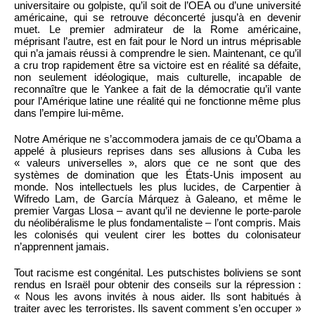
universitaire ou golpiste, qu’il soit de l’OEA ou d’une université
américaine, qui se retrouve déconcerté jusqu’à en devenir
muet. Le premier admirateur de la Rome américaine,
méprisant l’autre, est en fait pour le Nord un intrus méprisable
qui n’a jamais réussi à comprendre le sien. Maintenant, ce qu’il
a cru trop rapidement être sa victoire est en réalité sa défaite,
non seulement idéologique, mais culturelle, incapable de
reconnaître que le Yankee a fait de la démocratie qu’il vante
pour l’Amérique latine une réalité qui ne fonctionne même plus
dans l’empire lui-même.
Notre Amérique ne s’accommodera jamais de ce qu’Obama a
appelé à plusieurs reprises dans ses allusions à Cuba les
« valeurs universelles », alors que ce ne sont que des
systèmes de domination que les États-Unis imposent au
monde. Nos intellectuels les plus lucides, de Carpentier à
Wifredo Lam, de García Márquez à Galeano, et même le
premier Vargas Llosa – avant qu’il ne devienne le porte-parole
du néolibéralisme le plus fondamentaliste – l’ont compris. Mais
les colonisés qui veulent cirer les bottes du colonisateur
n’apprennent jamais.
Tout racisme est congénital. Les putschistes boliviens se sont
rendus en Israël pour obtenir des conseils sur la répression :
« Nous les avons invités à nous aider. Ils sont habitués à
traiter avec les terroristes. Ils savent comment s’en occuper »