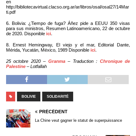
en
http://bibliotecavirtual.clacso.org.ar/ar/libros/osal/osal27/14Mar
ti.pdf
6. Bolivia: ¿Tiempo de fuga? Áñez pide a EEUU 350 visas
para sus ministros, Resumen Latinoamericano, 22 de octubre
de 2020. Disponible
ici
.
8. Ernest Hemingway, El viejo y el mar, Editorial Dante,
Mérida, Yucatán, México, 1989 Disponible
ici
.
25 octobre 2020 –
Granma
– Traduction :
Chronique de
Palestine
– Lotfallah
BOLIVIE
SOLIDARITÉ
PRÉCÉDENT
La Chine veut gagner le statut de superpuissance