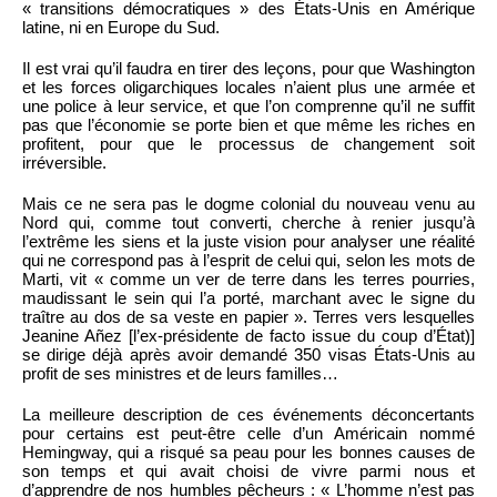
« transitions démocratiques » des États-Unis en Amérique
latine, ni en Europe du Sud.
Il est vrai qu’il faudra en tirer des leçons, pour que Washington
et les forces oligarchiques locales n’aient plus une armée et
une police à leur service, et que l’on comprenne qu’il ne suffit
pas que l’économie se porte bien et que même les riches en
profitent, pour que le processus de changement soit
irréversible.
Mais ce ne sera pas le dogme colonial du nouveau venu au
Nord qui, comme tout converti, cherche à renier jusqu’à
l’extrême les siens et la juste vision pour analyser une réalité
qui ne correspond pas à l’esprit de celui qui, selon les mots de
Marti, vit « comme un ver de terre dans les terres pourries,
maudissant le sein qui l’a porté, marchant avec le signe du
traître au dos de sa veste en papier ». Terres vers lesquelles
Jeanine Añez [l’ex-présidente de facto issue du coup d’État)]
se dirige déjà après avoir demandé 350 visas États-Unis au
profit de ses ministres et de leurs familles…
La meilleure description de ces événements déconcertants
pour certains est peut-être celle d’un Américain nommé
Hemingway, qui a risqué sa peau pour les bonnes causes de
son temps et qui avait choisi de vivre parmi nous et
d’apprendre de nos humbles pêcheurs : « L’homme n’est pas