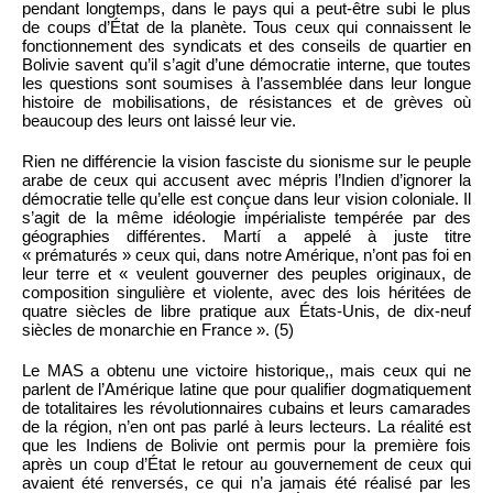
pendant longtemps, dans le pays qui a peut-être subi le plus
de coups d’État de la planète. Tous ceux qui connaissent le
fonctionnement des syndicats et des conseils de quartier en
Bolivie savent qu’il s’agit d’une démocratie interne, que toutes
les questions sont soumises à l’assemblée dans leur longue
histoire de mobilisations, de résistances et de grèves où
beaucoup des leurs ont laissé leur vie.
Rien ne différencie la vision fasciste du sionisme sur le peuple
arabe de ceux qui accusent avec mépris l’Indien d’ignorer la
démocratie telle qu’elle est conçue dans leur vision coloniale. Il
s’agit de la même idéologie impérialiste tempérée par des
géographies différentes. Martí a appelé à juste titre
« prématurés » ceux qui, dans notre Amérique, n’ont pas foi en
leur terre et « veulent gouverner des peuples originaux, de
composition singulière et violente, avec des lois héritées de
quatre siècles de libre pratique aux États-Unis, de dix-neuf
siècles de monarchie en France ». (5)
Le MAS a obtenu une victoire historique,, mais ceux qui ne
parlent de l’Amérique latine que pour qualifier dogmatiquement
de totalitaires les révolutionnaires cubains et leurs camarades
de la région, n’en ont pas parlé à leurs lecteurs. La réalité est
que les Indiens de Bolivie ont permis pour la première fois
après un coup d’État le retour au gouvernement de ceux qui
avaient été renversés, ce qui n’a jamais été réalisé par les