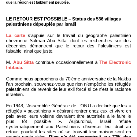
que la région est faiblement peuplée.
LE RETOUR EST POSSIBLE – Status des 536 villages
palestiniens dépeuplés par Israël
La carte
s’appuie sur le travail du géographe palestinien
chevronné Salman Abu Sitta, dont les recherches sur des
décennies démontrent que le retour des Palestiniens est
faisable, ainsi que juste.
M.
Abu Sitta
contribue occasionnellement à
The Electronic
Intifada
.
Comme nous approchons du 70ième anniversaire de la Nakba
l’an prochain, souvenez-vous que rien n’empêche les réfugiés
palestiniens de revenir de leur exil forcé si ce n’est le racisme
israélien.
En 1948, l’Assemblée Générale de L’ONU a déclaré que les «
réfugiés » palestiniens « désirant rentrer chez eux et vivre en
paix avec leurs voisins devraient être autorisés à le faire le
plus tôt possible ». Aujourd’hui, Israël refuse
systématiquement aux Palestiniens d’exercer leur droit au
retour, pourtant les sites où se trouvait leur maison sont en
grande partie vides.
Rien n’a été reconstruit sur 77% des