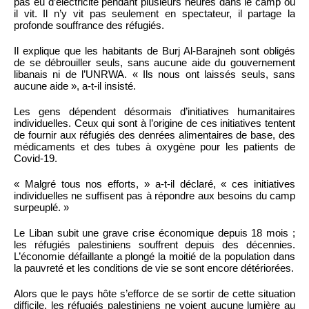
pas eu d’électricité pendant plusieurs heures dans le camp où
il vit. Il n’y vit pas seulement en spectateur, il partage la
profonde souffrance des réfugiés.
Il explique que les habitants de Burj Al-Barajneh sont obligés
de se débrouiller seuls, sans aucune aide du gouvernement
libanais ni de l’UNRWA. « Ils nous ont laissés seuls, sans
aucune aide », a-t-il insisté.
Les gens dépendent désormais d’initiatives humanitaires
individuelles. Ceux qui sont à l’origine de ces initiatives tentent
de fournir aux réfugiés des denrées alimentaires de base, des
médicaments et des tubes à oxygène pour les patients de
Covid-19.
« Malgré tous nos efforts, » a-t-il déclaré, « ces initiatives
individuelles ne suffisent pas à répondre aux besoins du camp
surpeuplé. »
Le Liban subit une grave crise économique depuis 18 mois ;
les réfugiés palestiniens souffrent depuis des décennies.
L’économie défaillante a plongé la moitié de la population dans
la pauvreté et les conditions de vie se sont encore détériorées.
Alors que le pays hôte s’efforce de se sortir de cette situation
difficile, les réfugiés palestiniens ne voient aucune lumière au