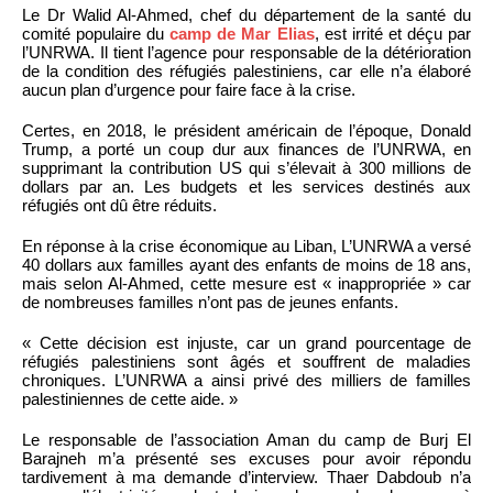
Le Dr Walid Al-Ahmed, chef du département de la santé du
comité populaire du
camp de Mar Elias
, est irrité et déçu par
l’UNRWA. Il tient l’agence pour responsable de la détérioration
de la condition des réfugiés palestiniens, car elle n’a élaboré
aucun plan d’urgence pour faire face à la crise.
Certes, en 2018, le président américain de l’époque, Donald
Trump, a porté un coup dur aux finances de l’UNRWA, en
supprimant la contribution US qui s’élevait à 300 millions de
dollars par an. Les budgets et les services destinés aux
réfugiés ont dû être réduits.
En réponse à la crise économique au Liban, L’UNRWA a versé
40 dollars aux familles ayant des enfants de moins de 18 ans,
mais selon Al-Ahmed, cette mesure est « inappropriée » car
de nombreuses familles n’ont pas de jeunes enfants.
« Cette décision est injuste, car un grand pourcentage de
réfugiés palestiniens sont âgés et souffrent de maladies
chroniques. L’UNRWA a ainsi privé des milliers de familles
palestiniennes de cette aide. »
Le responsable de l’association Aman du camp de Burj El
Barajneh m’a présenté ses excuses pour avoir répondu
tardivement à ma demande d’interview. Thaer Dabdoub n’a