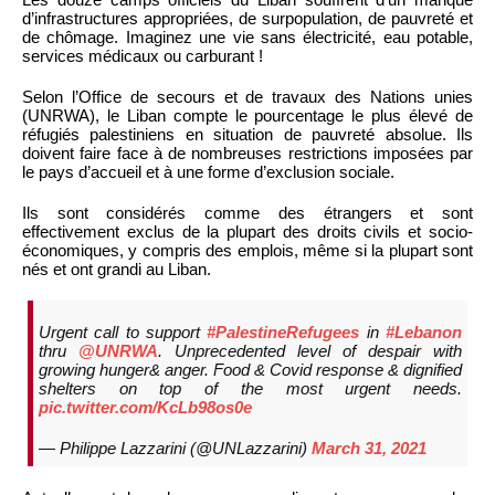
d’infrastructures appropriées, de surpopulation, de pauvreté et
de chômage. Imaginez une vie sans électricité, eau potable,
services médicaux ou carburant !
Selon l’Office de secours et de travaux des Nations unies
(UNRWA), le Liban compte le pourcentage le plus élevé de
réfugiés palestiniens en situation de pauvreté absolue. Ils
doivent faire face à de nombreuses restrictions imposées par
le pays d’accueil et à une forme d’exclusion sociale.
Ils sont considérés comme des étrangers et sont
effectivement exclus de la plupart des droits civils et socio-
économiques, y compris des emplois, même si la plupart sont
nés et ont grandi au Liban.
Urgent call to support
#PalestineRefugees
in
#Lebanon
thru
@UNRWA
. Unprecedented level of despair with
growing hunger& anger. Food & Covid response & dignified
shelters on top of the most urgent needs.
pic.twitter.com/KcLb98os0e
— Philippe Lazzarini (@UNLazzarini)
March 31, 2021