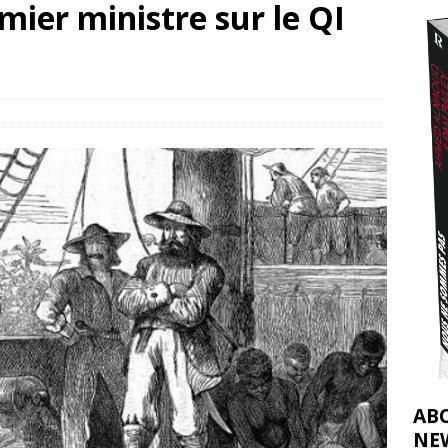
mier ministre sur le QI
nocide : l’histoire de Gaza au-delà des chiffres
[ 5 août 2026 ]
tifs de la CIJ sur la Palestine : possibilités et limites
[ 8 août 2026 ]
AB
NE