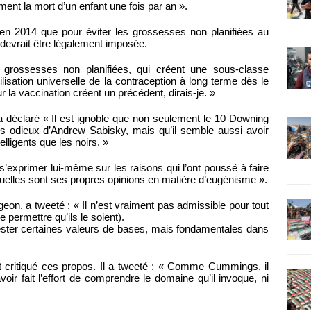
nt la mort d’un enfant une fois par an ».
en 2014 que pour éviter les grossesses non planifiées au
devrait être légalement imposée.
grossesses non planifiées, qui créent une sous-classe
lisation universelle de la contraception à long terme dès le
sur la vaccination créent un précédent, dirais-je. »
e, a déclaré « Il est ignoble que non seulement le 10 Downing
s odieux d’Andrew Sabisky, mais qu’il semble aussi avoir
elligents que les noirs. »
s’exprimer lui-même sur les raisons qui l’ont poussé à faire
t quelles sont ses propres opinions en matière d’eugénisme ».
eon, a tweeté : « Il n’est vraiment pas admissible pour tout
 permettre qu’ils le soient).
fester certaines valeurs de bases, mais fondamentales dans
 critiqué ces propos. Il a tweeté : « Comme Cummings, il
ir fait l’effort de comprendre le domaine qu’il invoque, ni