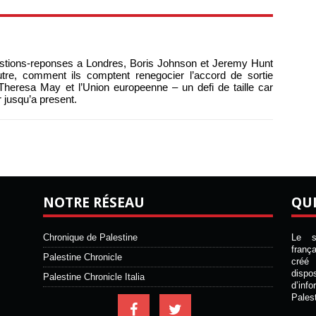
estions-reponses a Londres, Boris Johnson et Jeremy Hunt
autre, comment ils comptent renegocier l’accord de sortie
 Theresa May et l’Union europeenne – un defi de taille car
 jusqu’a present.
NOTRE RÉSEAU
QU
Chronique de Palestine
Le si
franç
Palestine Chronicle
créé 
disp
Palestine Chronicle Italia
d’inf
Pales