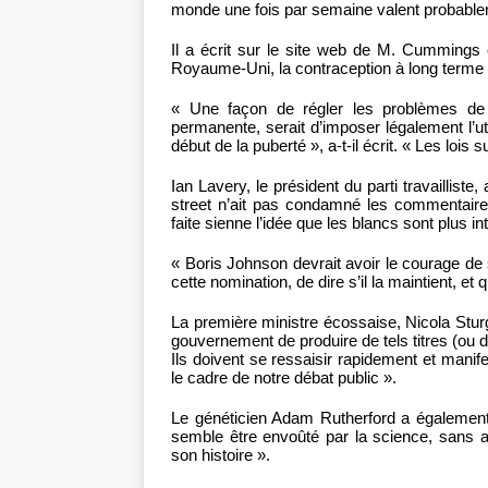
monde une fois par semaine valent probableme
Il a écrit sur le site web de M. Cummings 
Royaume-Uni, la contraception à long terme 
« Une façon de régler les problèmes de 
permanente, serait d’imposer légalement l’uti
début de la puberté », a-t-il écrit. « Les lois 
Ian Lavery, le président du parti travaillist
street n’ait pas condamné les commentaire
faite sienne l’idée que les blancs sont plus int
« Boris Johnson devrait avoir le courage de 
cette nomination, de dire s’il la maintient, e
La première ministre écossaise, Nicola Sturg
gouvernement de produire de tels titres (ou de
Ils doivent se ressaisir rapidement et mani
le cadre de notre débat public ».
Le généticien Adam Rutherford a également
semble être envoûté par la science, sans avo
son histoire ».