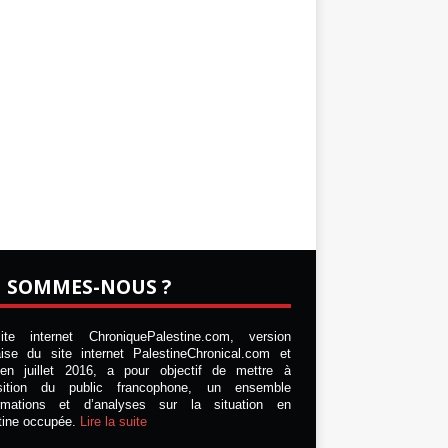
I SOMMES-NOUS ?
te internet ChroniquePalestine.com, version
aise du site internet PalestineChronical.com et
en juillet 2016, a pour objectif de mettre à
osition du public francophone, un ensemble
ormations et d’analyses sur la situation en
tine occupée.
Lire la suite