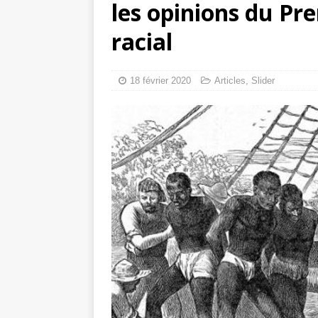
les opinions du Pre
Mille jours de gé
racial
Les avis consulta
18 février 2020
Articles
,
Slider