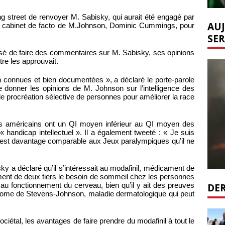
ng street de renvoyer M. Sabisky, qui aurait été engagé par
AUJ
de cabinet de facto de M.Johnson, Dominic Cummings, pour
SER
fusé de faire des commentaires sur M. Sabisky, ses opinions
tre les approuvait.
n connues et bien documentées », a déclaré le porte-parole
e donner les opinions de M. Johnson sur l’intelligence des
e procréation sélective de personnes pour améliorer la race
rs américains ont un QI moyen inférieur au QI moyen des
« handicap intellectuel ». Il a également tweeté : « Je suis
in est davantage comparable aux Jeux paralympiques qu’il ne
y a déclaré qu’il s’intéressait au modafinil, médicament de
ement de deux tiers le besoin de sommeil chez les personnes
DER
 au fonctionnement du cerveau, bien qu’il y ait des preuves
ndrome de Stevens-Johnson, maladie dermatologique qui peut
ciétal, les avantages de faire prendre du modafinil à tout le