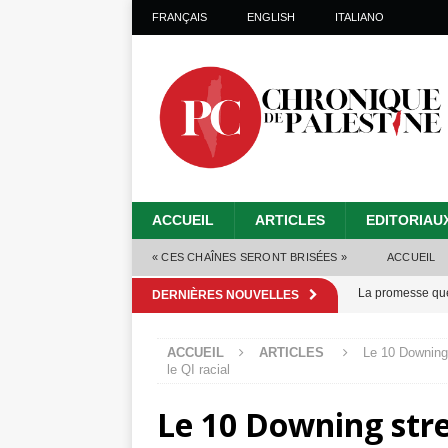
FRANÇAIS
ENGLISH
ITALIANO
ACCUEIL
ARTICLES
EDITORIAU
« CES CHAÎNES SERONT BRISÉES »
ACCUEIL
La promesse que 
DERNIÈRES NOUVELLES
Gaza : les Isra
ACCUEIL
ARTICLES
Le 10 Downing 
crise sanitaire 
le QI racial
Capituler ou mo
Le 10 Downing str
6 août 2026 ]