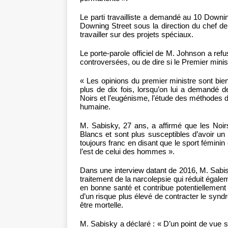
Le parti travailliste a demandé au 10 Downi
Downing Street sous la direction du chef 
travailler sur des projets spéciaux.
Le porte-parole officiel de M. Johnson a re
controversées, ou de dire si le Premier minis
« Les opinions du premier ministre sont bie
plus de dix fois, lorsqu’on lui a demandé d
Noirs et l’eugénisme, l’étude des méthodes d
humaine.
M. Sabisky, 27 ans, a affirmé que les Noi
Blancs et sont plus susceptibles d’avoir un 
toujours franc en disant que le sport fémin
l’est de celui des hommes ».
Dans une interview datant de 2016, M. Sabisk
traitement de la narcolepsie qui réduit égal
en bonne santé et contribue potentiellement
d’un risque plus élevé de contracter le sy
être mortelle.
M. Sabisky a déclaré : « D’un point de vue so