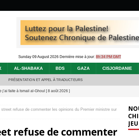
Sunday 09 August 2026
Dernière mise à jour:
8h:34 PM GMT
X
AL-SHABAKA
BDS
GAZA
CISJORDANIE
PRÉSENTATION ET APPEL À TRADUCTEURS
j’ai faite à Ismail al-Ghoul
[ 8 août 2026 ]
éliens bombardent des entrepôts de médicaments, aggravant ainsi la
NO
street refuse de commenter les opinions du Premier ministre sur
déjà dramatique
[ 7 août 2026 ]
CHI
JEU
urir : le « processus de paix » à Gaza et la propagande occidentale
[
eet refuse de commenter