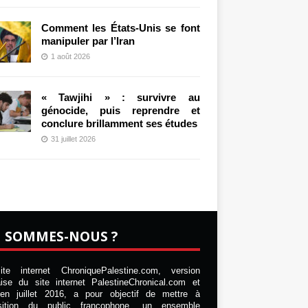
Comment les États-Unis se font
manipuler par l’Iran
1 août 2026
« Tawjihi » : survivre au
génocide, puis reprendre et
conclure brillamment ses études
31 juillet 2026
I SOMMES-NOUS ?
te internet ChroniquePalestine.com, version
aise du site internet PalestineChronical.com et
en juillet 2016, a pour objectif de mettre à
osition du public francophone, un ensemble