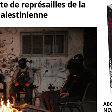
e de représailles de la
t 2026 ]
palestinienne
urir : le « processus de paix » à Gaza et la propagande occidentale
[
AB
NE