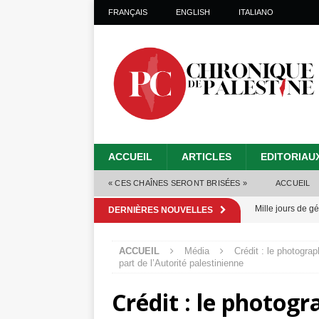
FRANÇAIS
ENGLISH
ITALIANO
ACCUEIL
ARTICLES
EDITORIAU
« CES CHAÎNES SERONT BRISÉES »
ACCUEIL
Mille jours de gé
DERNIÈRES NOUVELLES
Les Israéliens 
ACCUEIL
Média
Crédit : le photogra
Alors que Trump
part de l’Autorité palestinienne
tueries
[ 4 août 
Crédit : le photogr
Les Israéliens s