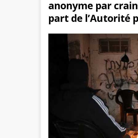
anonyme par craint
toxiques
[ 3 aoû
part de l’Autorité 
Capituler ou mo
6 août 2026 ]