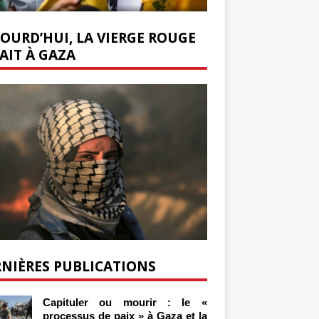
OURD’HUI, LA VIERGE ROUGE
AIT À GAZA
NIÈRES PUBLICATIONS
Capituler ou mourir : le «
processus de paix » à Gaza et la