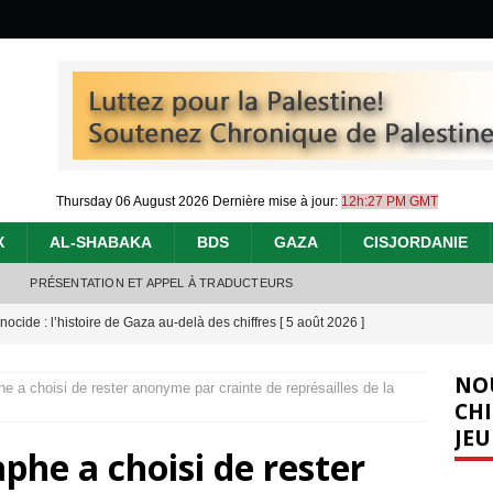
Thursday 06 August 2026
Dernière mise à jour:
12h:27 PM GMT
X
AL-SHABAKA
BDS
GAZA
CISJORDANIE
PRÉSENTATION ET APPEL À TRADUCTEURS
nocide : l’histoire de Gaza au-delà des chiffres
[ 5 août 2026 ]
effacent les preuves du génocide à Gaza
[ 4 août 2026 ]
NO
phe a choisi de rester anonyme par crainte de représailles de la
 annonce un « accord de paix » à Gaza, les Israéliens multiplie les
CHI
JEU
2026 ]
aphe a choisi de rester
e servent de la Cisjordanie comme d’une poubelle pour leurs déchets