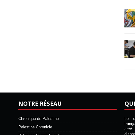
NOTRE RÉSEAU
QU
Chronique de Palestine
Le si
franç
Palestine Chronicle
créé 
disp