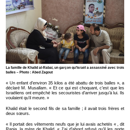
La famille de Khalid al-Rabai, un garçon qu’Israël a assassiné avec trois
balles – Photo : Abed Zagout
« Un enfant d’environ 35 kilos a été abattu de trois balles », a
déclaré M. Musallam. « Et ce qui est choquant, c’est que les
Israéliens ont empêché les secouristes d’arriver jusqu’à lui. Ils
voulaient qu’il meure. »
Khalid était le second fils de sa famille ; il avait trois frères et
deux sœurs.
« Il portait des vêtements neufs que je lui avais achetés « , dit
Rania, la mère de Khalid. « J’ai d’abord refusé qu’il les porte