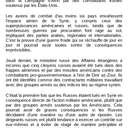
dans la campagne d’Afrin par des combattants kurdes
soutenus par les États-Unis.
Les avions de combat d’au moins six pays envahissent
l’espace aérien de la Syrie, y compris ceux des
superpuissances américaines et russes, tandis que de
nombreuses guerres par procuration font rage au sol,
impliquant des parties arabes, régionales et internationales.
C’est la preuve d’une guerre froide qui se réchauffe de jour en
jour et pourrait avoir toutes sortes de conséquences
imprévisibles.
Jeudi dernier, le ministère russe des Affaires étrangères a
reconnu que cinq citoyens russes avaient été tués dans des
frappes aériennes et par des missiles américains contre des
combattants pro-gouvernementaux à l’est de Deir az-Zour. Ils
ont été identifiés comme des contractants militaires travaillant
avec des groupes armés ou des milices liés au régime syrien.
C’était la première fois que les Russes étaient tués en Syrie en
conséquence directe de l’action militaire américaine, plutôt que
par des groupes armés soutenus par les Américains. Cela
pourrait avoir de graves conséquences si les Russes
décidaient d’une manière ou d’une autre de riposter. Les
dirigeants russes ont plutôt tendance à exercer un contrôle sur
eux-mêmes et à éviter de réagir de manière précipitée et