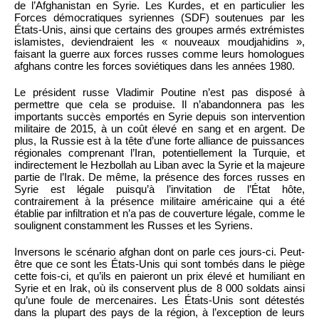
de l’Afghanistan en Syrie. Les Kurdes, et en particulier les
Forces démocratiques syriennes (SDF) soutenues par les
États-Unis, ainsi que certains des groupes armés extrémistes
islamistes, deviendraient les « nouveaux moudjahidins »,
faisant la guerre aux forces russes comme leurs homologues
afghans contre les forces soviétiques dans les années 1980.
Le président russe Vladimir Poutine n’est pas disposé à
permettre que cela se produise. Il n’abandonnera pas les
importants succès emportés en Syrie depuis son intervention
militaire de 2015, à un coût élevé en sang et en argent. De
plus, la Russie est à la tête d’une forte alliance de puissances
régionales comprenant l’Iran, potentiellement la Turquie, et
indirectement le Hezbollah au Liban avec la Syrie et la majeure
partie de l’Irak. De même, la présence des forces russes en
Syrie est légale puisqu’à l’invitation de l’État hôte,
contrairement à la présence militaire américaine qui a été
établie par infiltration et n’a pas de couverture légale, comme le
soulignent constamment les Russes et les Syriens.
Inversons le scénario afghan dont on parle ces jours-ci. Peut-
être que ce sont les États-Unis qui sont tombés dans le piège
cette fois-ci, et qu’ils en paieront un prix élevé et humiliant en
Syrie et en Irak, où ils conservent plus de 8 000 soldats ainsi
qu’une foule de mercenaires. Les États-Unis sont détestés
dans la plupart des pays de la région, à l’exception de leurs