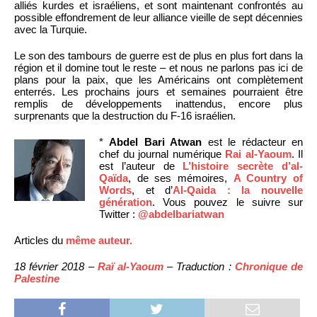
alliés kurdes et israéliens, et sont maintenant confrontés au
possible effondrement de leur alliance vieille de sept décennies
avec la Turquie.
Le son des tambours de guerre est de plus en plus fort dans la
région et il domine tout le reste – et nous ne parlons pas ici de
plans pour la paix, que les Américains ont complètement
enterrés. Les prochains jours et semaines pourraient être
remplis de développements inattendus, encore plus
surprenants que la destruction du F-16 israélien.
*
Abdel Bari Atwan
est le rédacteur en
chef du journal numérique
Rai al-Yaoum
. Il
est l’auteur de
L’histoire secrète d’al-
Qaïda
, de ses mémoires,
A Country of
Words
, et d’
Al-Qaida : la nouvelle
génération
. Vous pouvez le suivre sur
Twitter :
@abdelbariatwan
Articles du
même auteur.
18 février 2018 –
Raï al-Yaoum
– Traduction :
Chronique de
Palestine