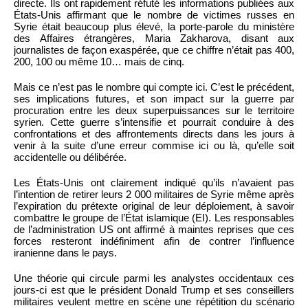
directe. Ils ont rapidement réfuté les informations publiées aux
États-Unis affirmant que le nombre de victimes russes en
Syrie était beaucoup plus élevé, la porte-parole du ministère
des Affaires étrangères, Maria Zakharova, disant aux
journalistes de façon exaspérée, que ce chiffre n’était pas 400,
200, 100 ou même 10… mais de cinq.
Mais ce n’est pas le nombre qui compte ici. C’est le précédent,
ses implications futures, et son impact sur la guerre par
procuration entre les deux superpuissances sur le territoire
syrien. Cette guerre s’intensifie et pourrait conduire à des
confrontations et des affrontements directs dans les jours à
venir à la suite d’une erreur commise ici ou là, qu’elle soit
accidentelle ou délibérée.
Les États-Unis ont clairement indiqué qu’ils n’avaient pas
l’intention de retirer leurs 2 000 militaires de Syrie même après
l’expiration du prétexte original de leur déploiement, à savoir
combattre le groupe de l’État islamique (EI). Les responsables
de l’administration US ont affirmé à maintes reprises que ces
forces resteront indéfiniment afin de contrer l’influence
iranienne dans le pays.
Une théorie qui circule parmi les analystes occidentaux ces
jours-ci est que le président Donald Trump et ses conseillers
militaires veulent mettre en scène une répétition du scénario