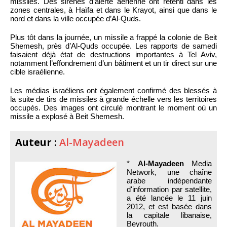
missiles. Des sirènes d’alerte aérienne ont retenti dans les
zones centrales, à Haïfa et dans le Krayot, ainsi que dans le
nord et dans la ville occupée d’Al-Quds.
Plus tôt dans la journée, un missile a frappé la colonie de Beit
Shemesh, près d’Al-Quds occupée. Les rapports de samedi
faisaient déjà état de destructions importantes à Tel Aviv,
notamment l’effondrement d’un bâtiment et un tir direct sur une
cible israélienne.
Les médias israéliens ont également confirmé des blessés à
la suite de tirs de missiles à grande échelle vers les territoires
occupés. Des images ont circulé montrant le moment où un
missile a explosé à Beit Shemesh.
Auteur :
Al-Mayadeen
*
Al-Mayadeen
Media
Network, une chaîne
arabe indépendante
d'information par satellite,
a été lancée le 11 juin
2012, et est basée dans
la capitale libanaise,
Beyrouth.