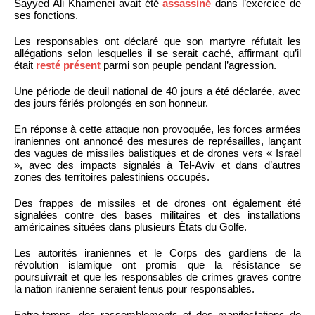
Sayyed Ali Khamenei avait été
assassiné
dans l’exercice de
ses fonctions.
Les responsables ont déclaré que son martyre réfutait les
allégations selon lesquelles il se serait caché, affirmant qu’il
était
resté présent
parmi son peuple pendant l’agression.
Une période de deuil national de 40 jours a été déclarée, avec
des jours fériés prolongés en son honneur.
En réponse à cette attaque non provoquée, les forces armées
iraniennes ont annoncé des mesures de représailles, lançant
des vagues de missiles balistiques et de drones vers « Israël
», avec des impacts signalés à Tel-Aviv et dans d’autres
zones des territoires palestiniens occupés.
Des frappes de missiles et de drones ont également été
signalées contre des bases militaires et des installations
américaines situées dans plusieurs États du Golfe.
Les autorités iraniennes et le Corps des gardiens de la
révolution islamique ont promis que la résistance se
poursuivrait et que les responsables de crimes graves contre
la nation iranienne seraient tenus pour responsables.
Entre-temps, des rassemblements et des manifestations de