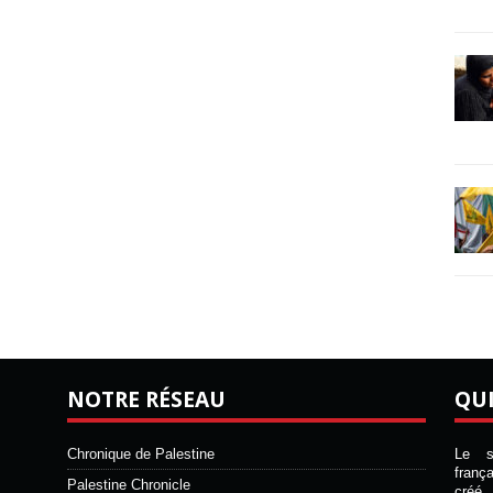
NOTRE RÉSEAU
QU
Chronique de Palestine
Le si
franç
Palestine Chronicle
créé 