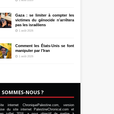
Gaza : se limiter à compter les
victimes du génocide n’arrêtera
pas les israéliens
1 août 2026
Comment les États-Unis se font
manipuler par l’Iran
1 août 2026
I SOMMES-NOUS ?
te internet ChroniquePalestine.com, version
aise du site internet PalestineChronical.com et
en juillet 2016, a pour objectif de mettre à