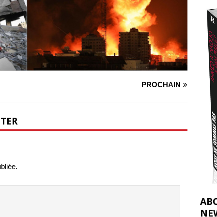
2026 ]
éliens bombardent des entrepôts de médicaments, aggravant ainsi la
déjà dramatique
[ 7 août 2026 ]
PROCHAIN
NTER
bliée.
AB
NE