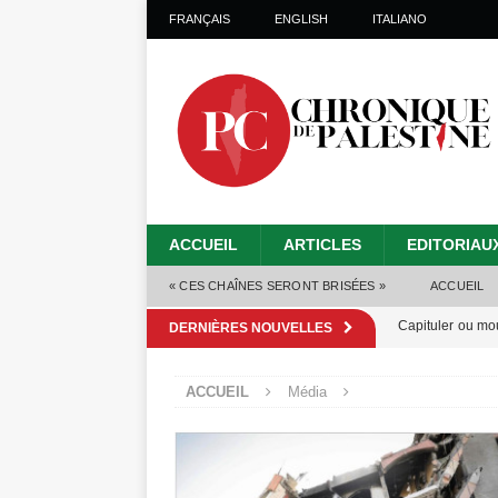
FRANÇAIS
ENGLISH
ITALIANO
ACCUEIL
ARTICLES
EDITORIAU
« CES CHAÎNES SERONT BRISÉES »
ACCUEIL
Capituler ou mo
DERNIÈRES NOUVELLES
6 août 2026 ]
ACCUEIL
Média
Mille jours de gé
Les Israéliens 
Alors que Trump