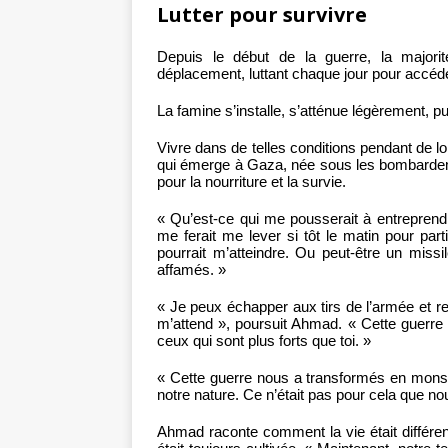
Lutter pour survivre
Depuis le début de la guerre, la major
déplacement, luttant chaque jour pour accéde
La famine s’installe, s’atténue légèrement, p
Vivre dans de telles conditions pendant de l
qui émerge à Gaza, née sous les bombardeme
pour la nourriture et la survie.
« Qu’est-ce qui me pousserait à entrepren
me ferait me lever si tôt le matin pour pa
pourrait m’atteindre. Ou peut-être un miss
affamés. »
« Je peux échapper aux tirs de l’armée et re
m’attend », poursuit Ahmad. « Cette guerre m
ceux qui sont plus forts que toi. »
« Cette guerre nous a transformés en monstr
notre nature. Ce n’était pas pour cela que no
Ahmad raconte comment la vie était différe