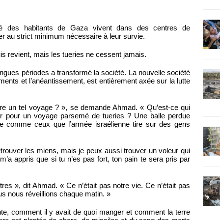
ité des habitants de Gaza vivent dans des centres de
r au strict minimum nécessaire à leur survie.
uis revient, mais les tueries ne cessent jamais.
ongues périodes a transformé la société. La nouvelle société
nts et l’anéantissement, est entièrement axée sur la lutte
dre un tel voyage ? », se demande Ahmad. « Qu’est-ce qui
rtir pour un voyage parsemé de tueries ? Une balle perdue
ile comme ceux que l’armée israélienne tire sur des gens
trouver les miens, mais je peux aussi trouver un voleur qui
’a appris que si tu n’es pas fort, ton pain te sera pris par
es », dit Ahmad. « Ce n’était pas notre vie. Ce n’était pas
us nous réveillions chaque matin. »
nte, comment il y avait de quoi manger et comment la terre