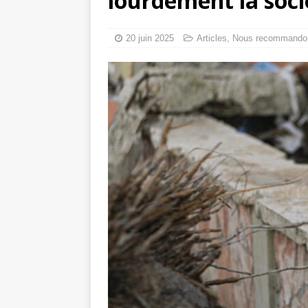
lourdement la soci
Les Israéliens 
La promesse que 
20 juin 2025
Articles
,
Nous recommando