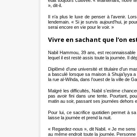
était toujours cultivée. « Maintenant, notre 
», dit-il.
Il n’a plus le luxe de penser à l’avenir. Lors
lendemain. « Si je survis aujourd’hui, je pou
serai encore en vie pour le voir. »
Vivre en sachant que l’on es
Nabil Hammou, 39 ans, est reconnaissable à 
lequel il est resté assis toute la journée. Il dé
Diplômé d’une université et titulaire d’un mas
a basculé lorsque sa maison à Shuja’iyya a
la rue al-Wihda, dans l’ouest de la ville de G
Malgré les difficultés, Nabil s’estime chanc
pas avoir fini dans une tente. Pourtant, pou
matin au soir, passant ses journées dehors et
Pour lui, ce sacrifice quotidien permet à sa b
laisse la journée et prend la nuit.
« Regardez-nous », dit Nabil. « Je me sens
au même endroit toute la journée. Personne n