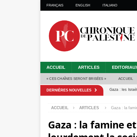
FRANÇAIS
ENGLISH
ITALIANO
ACCUEIL
ARTICLES
EDITORIAU
« CES CHAÎNES SERONT BRISÉES »
ACCUEIL
Gaza : les Isra
DERNIÈRES NOUVELLES
crise sanitaire 
ACCUEIL
ARTICLES
Gaza : la fami
Capituler ou mo
Gaza : la famine e
6 août 2026 ]
Mille jours de gé