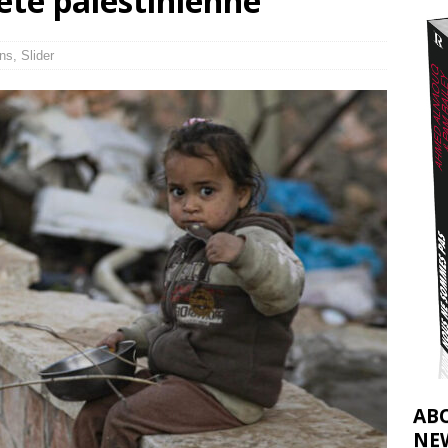
été palestinienne
effacent les preuves du génocide à Gaza
[ 4 août 2026 ]
j’ai faite à Ismail al-Ghoul
[ 8 août 2026 ]
ns
,
Slider
AB
NE