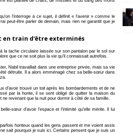
terre est plantée de chars, de missiles et du sang des morts
qu’on l’interroge à ce sujet, il définit « l’avenir » comme le
rrai peut-être parler de demain, mais rien ne garantit que je
t en train d’être exterminés
la tache circulaire laissée sur son pantalon par le sol sur
plore que ce ne soit plus la vie qu’il connaissait autrefois.
ter, Nabil travaillait dans une entreprise privée, mais sa vie
 été détruite. Il a alors emménagé chez sa belle-sœur dans
aza.
eux d’avoir trouvé un toit après les bombardements et de ne
ssé par la honte, il se sent obligé de quitter la maison du
 ne revenant que la nuit pour dormir à côté de sa famille.
elle-sœur d’avoir l’espace et l’intimité qu’elle mérite. Il lui
 parfois honteux quand les gens passent et me voient assis
e sait pourquoi je suis ici. Certains pensent que je suis un