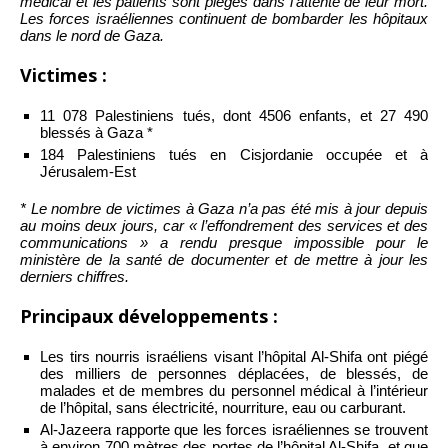
médical et les patients sont piégés dans l’attente de leur mort.
Les forces israéliennes continuent de bombarder les hôpitaux
dans le nord de Gaza.
Victimes :
11 078 Palestiniens tués, dont 4506 enfants, et 27 490
blessés à Gaza *
184 Palestiniens tués en Cisjordanie occupée et à
Jérusalem-Est
* Le nombre de victimes à Gaza n’a pas été mis à jour depuis
au moins deux jours, car « l’effondrement des services et des
communications » a rendu presque impossible pour le
ministère de la santé de documenter et de mettre à jour les
derniers chiffres.
Principaux développements :
Les tirs nourris israéliens visant l’hôpital Al-Shifa ont piégé
des milliers de personnes déplacées, de blessés, de
malades et de membres du personnel médical à l’intérieur
de l’hôpital, sans électricité, nourriture, eau ou carburant.
Al-Jazeera rapporte que les forces israéliennes se trouvent
à environ 700 mètres des portes de l’hôpital Al-Shifa, et que