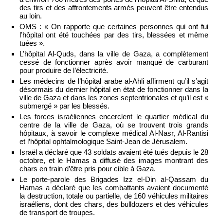
des tirs et des affrontements armés peuvent être entendus
au loin.
OMS : « On rapporte que certaines personnes qui ont fui
l’hôpital ont été touchées par des tirs, blessées et même
tuées ».
L’hôpital Al-Quds, dans la ville de Gaza, a complètement
cessé de fonctionner après avoir manqué de carburant
pour produire de l’électricité.
Les médecins de l’hôpital arabe al-Ahli affirment qu’il s’agit
désormais du dernier hôpital en état de fonctionner dans la
ville de Gaza et dans les zones septentrionales et qu’il est «
submergé » par les blessés.
Les forces israéliennes encerclent le quartier médical du
centre de la ville de Gaza, où se trouvent trois grands
hôpitaux, à savoir le complexe médical Al-Nasr, Al-Rantisi
et l’hôpital ophtalmologique Saint-Jean de Jérusalem.
Israël a déclaré que 43 soldats avaient été tués depuis le 28
octobre, et le Hamas a diffusé des images montrant des
chars en train d’être pris pour cible à Gaza.
Le porte-parole des Brigades Izz el-Din al-Qassam du
Hamas a déclaré que les combattants avaient documenté
la destruction, totale ou partielle, de 160 véhicules militaires
israéliens, dont des chars, des bulldozers et des véhicules
de transport de troupes.