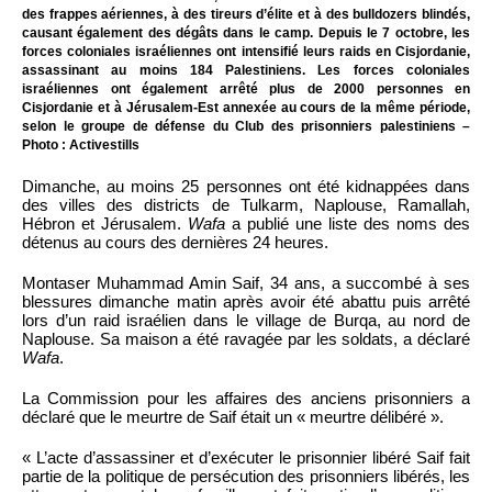
des frappes aériennes, à des tireurs d’élite et à des bulldozers blindés,
causant également des dégâts dans le camp. Depuis le 7 octobre, les
forces coloniales israéliennes ont intensifié leurs raids en Cisjordanie,
assassinant au moins 184 Palestiniens. Les forces coloniales
israéliennes ont également arrêté plus de 2000 personnes en
Cisjordanie et à Jérusalem-Est annexée au cours de la même période,
selon le groupe de défense du Club des prisonniers palestiniens –
Photo : Activestills
Dimanche, au moins 25 personnes ont été kidnappées dans
des villes des districts de Tulkarm, Naplouse, Ramallah,
Hébron et Jérusalem.
Wafa
a publié une liste des noms des
détenus au cours des dernières 24 heures.
Montaser Muhammad Amin Saif, 34 ans, a succombé à ses
blessures dimanche matin après avoir été abattu puis arrêté
lors d’un raid israélien dans le village de Burqa, au nord de
Naplouse. Sa maison a été ravagée par les soldats, a déclaré
Wafa
.
La Commission pour les affaires des anciens prisonniers a
déclaré que le meurtre de Saif était un « meurtre délibéré ».
« L’acte d’assassiner et d’exécuter le prisonnier libéré Saif fait
partie de la politique de persécution des prisonniers libérés, les