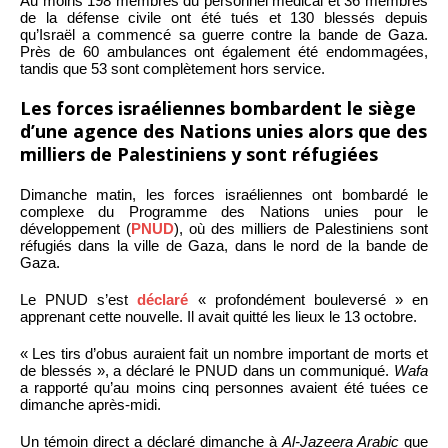
Au moins 198 membres du personnel médical et 36 membres
de la défense civile ont été tués et 130 blessés depuis
qu’Israël a commencé sa guerre contre la bande de Gaza.
Près de 60 ambulances ont également été endommagées,
tandis que 53 sont complètement hors service.
Les forces israéliennes bombardent le siège
d’une agence des Nations unies alors que des
milliers de Palestiniens y sont réfugiées
Dimanche matin, les forces israéliennes ont bombardé le
complexe du Programme des Nations unies pour le
développement (
PNUD
), où des milliers de Palestiniens sont
réfugiés dans la ville de Gaza, dans le nord de la bande de
Gaza.
Le PNUD s’est
déclaré
« profondément bouleversé » en
apprenant cette nouvelle. Il avait quitté les lieux le 13 octobre.
« Les tirs d’obus auraient fait un nombre important de morts et
de blessés », a déclaré le PNUD dans un communiqué.
Wafa
a rapporté qu’au moins cinq personnes avaient été tuées ce
dimanche après-midi.
Un témoin direct a déclaré dimanche à
Al-Jazeera Arabic
que