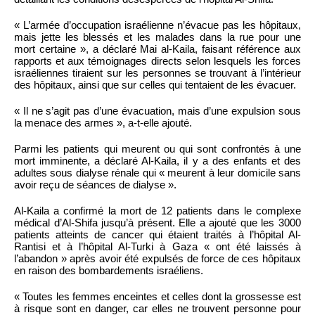
« L’armée d’occupation israélienne n’évacue pas les hôpitaux,
mais jette les blessés et les malades dans la rue pour une
mort certaine », a déclaré Mai al-Kaila, faisant référence aux
rapports et aux témoignages directs selon lesquels les forces
israéliennes tiraient sur les personnes se trouvant à l’intérieur
des hôpitaux, ainsi que sur celles qui tentaient de les évacuer.
« Il ne s’agit pas d’une évacuation, mais d’une expulsion sous
la menace des armes », a-t-elle ajouté.
Parmi les patients qui meurent ou qui sont confrontés à une
mort imminente, a déclaré Al-Kaila, il y a des enfants et des
adultes sous dialyse rénale qui « meurent à leur domicile sans
avoir reçu de séances de dialyse ».
Al-Kaila a confirmé la mort de 12 patients dans le complexe
médical d’Al-Shifa jusqu’à présent. Elle a ajouté que les 3000
patients atteints de cancer qui étaient traités à l’hôpital Al-
Rantisi et à l’hôpital Al-Turki à Gaza « ont été laissés à
l’abandon » après avoir été expulsés de force de ces hôpitaux
en raison des bombardements israéliens.
« Toutes les femmes enceintes et celles dont la grossesse est
à risque sont en danger, car elles ne trouvent personne pour