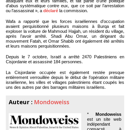
attaquant eux et leurs familles, et fait partie d’une politique
d’abus systématique contre eux, que ce soit par l’arrestation
ou l’assassinat », a
déclaré
la commission.
Wafa a rapporté que les forces israéliennes d’occupation
avaient perquisitionné plusieurs maisons à Burqa et fait
exploser la voiture de Mahmoud Hajjah, un résident du village,
après l’avoir arrêté. Shadi Abu Omar, un dirigeant du
mouvement Fatah, et Omar Shabib ont également été arrêtés
et leurs maisons perquisitionnées.
Depuis le 7 octobre, Israël a arrêté 2470 Palestiniens en
Cisjordanie et assassiné 184 personnes.
La Cisjordanie occupée est également restée presque
entièrement verrouillée depuis le début de l’opération militaire
israélienne, les villes et villages palestiniens étant coupés les
uns des autres par des barrages militaires israéliens.
Auteur :
Mondoweiss
*
Mondoweiss
est un site web
indépendant
consacré à