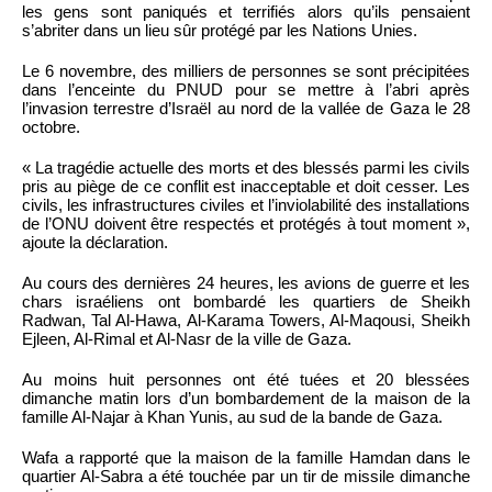
les gens sont paniqués et terrifiés alors qu’ils pensaient
s’abriter dans un lieu sûr protégé par les Nations Unies.
Le 6 novembre, des milliers de personnes se sont précipitées
dans l’enceinte du PNUD pour se mettre à l’abri après
l’invasion terrestre d’Israël au nord de la vallée de Gaza le 28
octobre.
« La tragédie actuelle des morts et des blessés parmi les civils
pris au piège de ce conflit est inacceptable et doit cesser. Les
civils, les infrastructures civiles et l’inviolabilité des installations
de l’ONU doivent être respectés et protégés à tout moment »,
ajoute la déclaration.
Au cours des dernières 24 heures, les avions de guerre et les
chars israéliens ont bombardé les quartiers de Sheikh
Radwan, Tal Al-Hawa, Al-Karama Towers, Al-Maqousi, Sheikh
Ejleen, Al-Rimal et Al-Nasr de la ville de Gaza.
Au moins huit personnes ont été tuées et 20 blessées
dimanche matin lors d’un bombardement de la maison de la
famille Al-Najar à Khan Yunis, au sud de la bande de Gaza.
Wafa a rapporté que la maison de la famille Hamdan dans le
quartier Al-Sabra a été touchée par un tir de missile dimanche