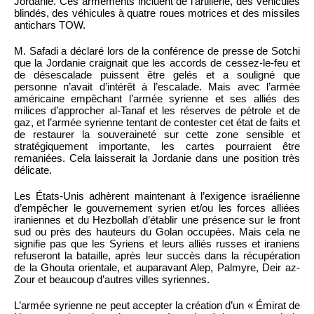
Jordanie. Ces armements incluent de l’artillerie, des véhicules
blindés, des véhicules à quatre roues motrices et des missiles
antichars TOW.
M. Safadi a déclaré lors de la conférence de presse de Sotchi
que la Jordanie craignait que les accords de cessez-le-feu et
de désescalade puissent être gelés et a souligné que
personne n’avait d’intérêt à l’escalade. Mais avec l’armée
américaine empêchant l’armée syrienne et ses alliés des
milices d’approcher al-Tanaf et les réserves de pétrole et de
gaz, et l’armée syrienne tentant de contester cet état de faits et
de restaurer la souveraineté sur cette zone sensible et
stratégiquement importante, les cartes pourraient être
remaniées. Cela laisserait la Jordanie dans une position très
délicate.
Les États-Unis adhèrent maintenant à l’exigence israélienne
d’empêcher le gouvernement syrien et/ou les forces alliées
iraniennes et du Hezbollah d’établir une présence sur le front
sud ou près des hauteurs du Golan occupées. Mais cela ne
signifie pas que les Syriens et leurs alliés russes et iraniens
refuseront la bataille, après leur succès dans la récupération
de la Ghouta orientale, et auparavant Alep, Palmyre, Deir az-
Zour et beaucoup d’autres villes syriennes.
L’armée syrienne ne peut accepter la création d’un « Émirat de