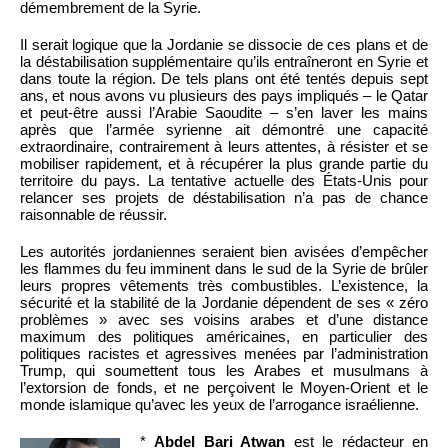
démembrement de la Syrie.
Il serait logique que la Jordanie se dissocie de ces plans et de
la déstabilisation supplémentaire qu’ils entraîneront en Syrie et
dans toute la région. De tels plans ont été tentés depuis sept
ans, et nous avons vu plusieurs des pays impliqués – le Qatar
et peut-être aussi l’Arabie Saoudite – s’en laver les mains
après que l’armée syrienne ait démontré une capacité
extraordinaire, contrairement à leurs attentes, à résister et se
mobiliser rapidement, et à récupérer la plus grande partie du
territoire du pays. La tentative actuelle des États-Unis pour
relancer ses projets de déstabilisation n’a pas de chance
raisonnable de réussir.
Les autorités jordaniennes seraient bien avisées d’empêcher
les flammes du feu imminent dans le sud de la Syrie de brûler
leurs propres vêtements très combustibles. L’existence, la
sécurité et la stabilité de la Jordanie dépendent de ses « zéro
problèmes » avec ses voisins arabes et d’une distance
maximum des politiques américaines, en particulier des
politiques racistes et agressives menées par l’administration
Trump, qui soumettent tous les Arabes et musulmans à
l’extorsion de fonds, et ne perçoivent le Moyen-Orient et le
monde islamique qu’avec les yeux de l’arrogance israélienne.
*
Abdel Bari Atwan
est le rédacteur en