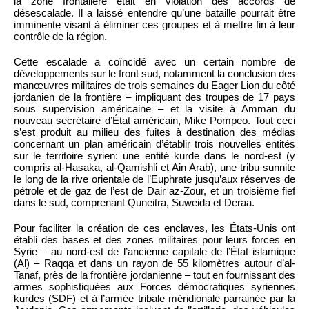
la zone frontalière était en violation des accords de
désescalade. Il a laissé entendre qu’une bataille pourrait être
imminente visant à éliminer ces groupes et à mettre fin à leur
contrôle de la région.
Cette escalade a coïncidé avec un certain nombre de
développements sur le front sud, notamment la conclusion des
manœuvres militaires de trois semaines du Eager Lion du côté
jordanien de la frontière – impliquant des troupes de 17 pays
sous supervision américaine – et la visite à Amman du
nouveau secrétaire d’État américain, Mike Pompeo. Tout ceci
s’est produit au milieu des fuites à destination des médias
concernant un plan américain d’établir trois nouvelles entités
sur le territoire syrien: une entité kurde dans le nord-est (y
compris al-Hasaka, al-Qamishli et Ain Arab), une tribu sunnite
le long de la rive orientale de l’Euphrate jusqu’aux réserves de
pétrole et de gaz de l’est de Dair az-Zour, et un troisième fief
dans le sud, comprenant Quneitra, Suweida et Deraa.
Pour faciliter la création de ces enclaves, les États-Unis ont
établi des bases et des zones militaires pour leurs forces en
Syrie – au nord-est de l’ancienne capitale de l’État islamique
(Al) – Raqqa et dans un rayon de 55 kilomètres autour d’al-
Tanaf, près de la frontière jordanienne – tout en fournissant des
armes sophistiquées aux Forces démocratiques syriennes
kurdes (SDF) et à l’armée tribale méridionale parrainée par la