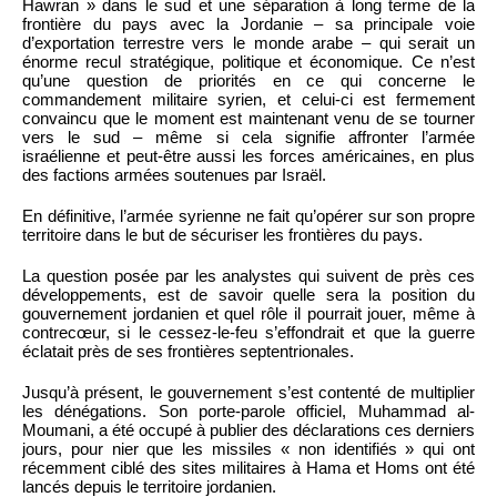
Hawran » dans le sud et une séparation à long terme de la
frontière du pays avec la Jordanie – sa principale voie
d’exportation terrestre vers le monde arabe – qui serait un
énorme recul stratégique, politique et économique. Ce n’est
qu’une question de priorités en ce qui concerne le
commandement militaire syrien, et celui-ci est fermement
convaincu que le moment est maintenant venu de se tourner
vers le sud – même si cela signifie affronter l’armée
israélienne et peut-être aussi les forces américaines, en plus
des factions armées soutenues par Israël.
En définitive, l’armée syrienne ne fait qu’opérer sur son propre
territoire dans le but de sécuriser les frontières du pays.
La question posée par les analystes qui suivent de près ces
développements, est de savoir quelle sera la position du
gouvernement jordanien et quel rôle il pourrait jouer, même à
contrecœur, si le cessez-le-feu s’effondrait et que la guerre
éclatait près de ses frontières septentrionales.
Jusqu’à présent, le gouvernement s’est contenté de multiplier
les dénégations. Son porte-parole officiel, Muhammad al-
Moumani, a été occupé à publier des déclarations ces derniers
jours, pour nier que les missiles « non identifiés » qui ont
récemment ciblé des sites militaires à Hama et Homs ont été
lancés depuis le territoire jordanien.