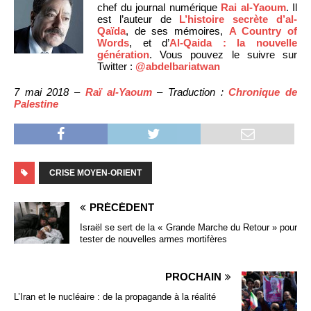
chef du journal numérique
Rai al-Yaoum
. Il
est l’auteur de
L’histoire secrète d’al-
Qaïda
, de ses mémoires,
A Country of
Words
, et d’
Al-Qaida : la nouvelle
génération
. Vous pouvez le suivre sur
Twitter :
@abdelbariatwan
7 mai 2018 –
Raï al-Yaoum
– Traduction :
Chronique de
Palestine
CRISE MOYEN-ORIENT
PRÉCÉDENT
Israël se sert de la « Grande Marche du Retour » pour
tester de nouvelles armes mortifères
PROCHAIN
L’Iran et le nucléaire : de la propagande à la réalité