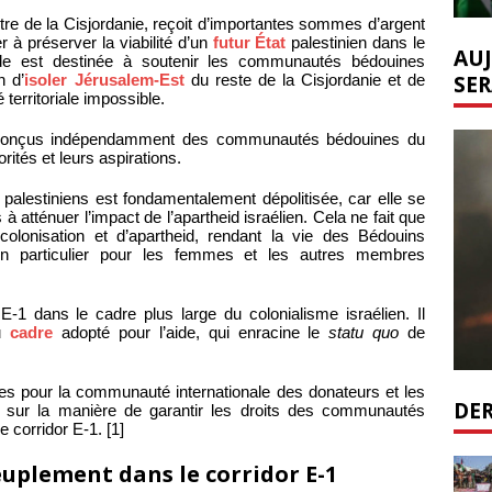
tre de la Cisjordanie, reçoit d’importantes sommes d’argent
 à préserver la viabilité d’un
futur État
palestinien dans le
AUJ
ide est destinée à soutenir les communautés bédouines
SER
n d’
isoler Jérusalem-Est
du reste de la Cisjordanie et de
 territoriale impossible.
 conçus indépendamment des communautés bédouines du
orités et leurs aspirations.
palestiniens est fondamentalement dépolitisée, car elle se
 atténuer l’impact de l’apartheid israélien. Cela ne fait que
colonisation et d’apartheid, rendant la vie des Bédouins
 en particulier pour les femmes et les autres membres
 E-1 dans le cadre plus large du colonialisme israélien. Il
u
cadre
adopté pour l’aide, qui enracine le
statu quo
de
ues pour la communauté internationale des donateurs et les
DER
es sur la manière de garantir les droits des communautés
 corridor E-1. [1]
euplement dans le corridor E-1