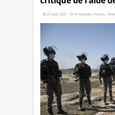
critique de l’aide 
toxiques
[ 3 aoû
Capituler ou mo
23 août 2022
Al-Shabaka
,
Articles
,
Slide
6 août 2026 ]