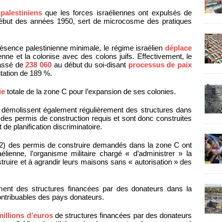
palestiniens
que les forces israéliennes ont expulsés de
début des années 1950, sert de microcosme des pratiques
ésence palestinienne minimale, le régime israélien
déplace
ienne et la colonise avec des colons juifs. Effectivement, le
passé de
238 060
au début du soi-disant
processus de paix
tation de 189 %.
ie
totale de la zone C pour l’expansion de ses colonies.
n démolissent également régulièrement des structures dans
s permis de construction requis et sont donc construites
de planification discriminatoire.
2) des permis de construire demandés dans la zone C ont
aélienne, l’organisme militaire chargé « d’administrer » la
struire et à agrandir leurs maisons sans « autorisation » des
ment des structures financées par des donateurs dans la
ontribuables des pays donateurs.
millions d’euros
de structures financées par des donateurs