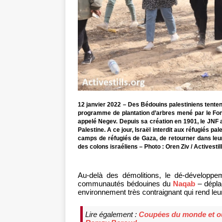
12 janvier 2022 – Des Bédouins palestiniens tentent
programme de plantation d’arbres mené par le Fond
appelé Negev. Depuis sa création en 1901, le JNF ac
Palestine. A ce jour, Israël interdit aux réfugiés p
camps de réfugiés de Gaza, de retourner dans leurs
des colons israéliens – Photo : Oren Ziv / Activestil
Au-delà des démolitions, le dé-développem
communautés bédouines du
Naqab
– dépla
environnement très contraignant qui rend leur
Lire également :
Coupées du monde et oubl