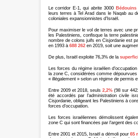
Le corridor E-1, qui abrite 3000
Bédouins 
leurs terres à Tel Arad dans le Naqab au 
coloniales expansionnistes d’Israël.
Pour maximiser le vol de terres avec une pr
les Palestiniens, confisque la terre palestin
nombre de colons juifs en Cisjordanie est 
en 1993 à
688 262
en 2019, soit une augmen
De plus, Israël exploite 76,3% de la
superfic
Les forces du régime israélien d’occupatio
la zone C, considérées comme dépourvues de
« illégalement » selon un régime de permis et 
Entre 2009 et 2018, seuls
2,2%
(98 sur 442
été accordés par l’administration civile isr
Cisjordanie, obligeant les Palestiniens à con
forces d’occupation.
Les forces israéliennes démolissent égale
zone C qui sont financées par l’argent des c
Entre 2001 et 2015, Israël a démoli pour
65 