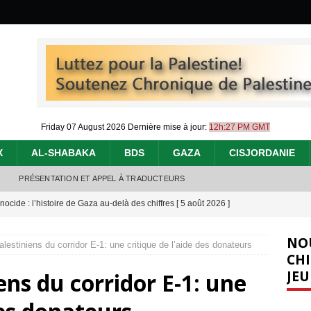
Friday 07 August 2026
Dernière mise à jour:
12h:27 PM GMT
X
AL-SHABAKA
BDS
GAZA
CISJORDANIE
PRÉSENTATION ET APPEL À TRADUCTEURS
nocide : l’histoire de Gaza au-delà des chiffres
[ 5 août 2026 ]
effacent les preuves du génocide à Gaza
[ 4 août 2026 ]
NO
lestiniens du corridor E-1: une critique de l’aide des donateurs
 annonce un « accord de paix » à Gaza, les Israéliens multiplie les
CHI
JEU
ens du corridor E-1: une
2026 ]
e servent de la Cisjordanie comme d’une poubelle pour leurs déchets