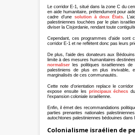
Le corridor E-1, situé dans la zone C du cen
en aide humanitaire, prétendument pour aider
cadre d’une
solution à deux États
. L’a
palestiniennes touchées par le plan israélie
diviser la Cisjordanie, rendant toute contiguïté
Cependant, ces programmes d’aide sont
corridor E-1 et ne reflètent donc pas leurs pri
De plus, l’aide des donateurs aux Bédouins 
limite à des mesures humanitaires destinées à
normaliser
les politiques israéliennes de 
palestiniens de plus en plus invivable,
marginalisés de ces communautés.
Cette note d’orientation replace le corridor
expose ensuite les
principaux échecs
d
l’expansion coloniale israélienne.
Enfin, il émet des recommandations politiq
parties prenantes nationales palestinienn
autochtones palestiniennes bédouines dans le
Colonialisme israélien de p