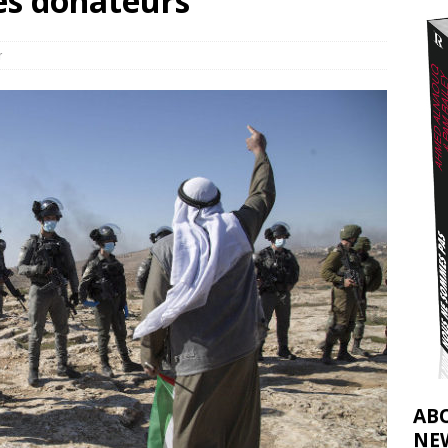
des donateurs
t 2026 ]
urir : le « processus de paix » à Gaza et la propagande occidentale
[
r
AB
NE