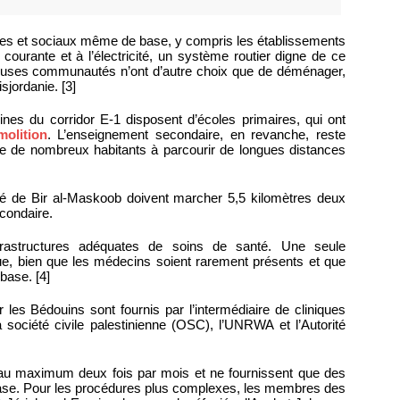
ues et sociaux même de base, y compris les établissements
courante et à l’électricité, un système routier digne de ce
euses communautés n’ont d’autre choix que de déménager,
sjordanie. [3]
s du corridor E-1 disposent d’écoles primaires, qui ont
olition
. L’enseignement secondaire, en revanche, reste
ige de nombreux habitants à parcourir de longues distances
é de Bir al-Maskoob doivent marcher 5,5 kilomètres deux
econdaire.
rastructures adéquates de soins de santé. Une seule
e, bien que les médecins soient rarement présents et que
base. [4]
les Bédouins sont fournis par l’intermédiaire de cliniques
 société civile palestinienne (OSC), l’UNRWA et l’Autorité
au maximum deux fois par mois et ne fournissent que des
base. Pour les procédures plus complexes, les membres des