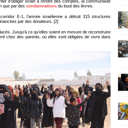
enter d’obliger Israël à rendre des comptes, la communauté
on que par des
condamnations
du bout des lèvres.
ridor E-1, l’armée israélienne a détruit 315 structures
financées par des donateurs. [2]
lacés. Jusqu’à ce qu’elles soient en mesure de reconstruire
t chez des parents, où elles sont obligées de vivre dans