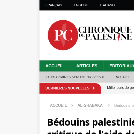
FRANÇAIS
ENGLISH
ITALIANO
ACCUEIL
ARTICLES
EDITORIAU
« CES CHAÎNES SERONT BRISÉES »
ACCUEIL
Mille jours de gé
DERNIÈRES NOUVELLES
Les Israéliens 
ACCUEIL
AL-SHABAKA
Bédouins pa
Alors que Trump
Bédouins palestini
tueries
[ 4 août 
Les Israéliens s