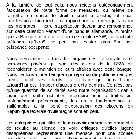
À la lumière de tout cela, nous rejetons catégoriquement
l’accusation de toute forme de menaces, ou même de
remettre en cause le droit d’Israël à exister, et nous
manifestons clairement – par rapport aux nombreux juifs parmi
nos membres – notre stupéfaction devant une remontrance
sur cette question venant d’une banque allemande. À moins
que la Banque pour une économie sociale (BSW) ne souhaite
prétendre qu’Israël ne peut pas exister sans être une
puissance occupante.
Nous demandons à tous les organismes, associations et
personnes privées qui sont des clients de la BSW de
reconsidérer le maintien de leurs affaires avec cette banque.
Nous parlons d’une banque qui réprimande politiquement, et
même punit, ses clients. La censure qui nous frappe
aujourd’hui peut frapper d’autres clients demain. Ce n’est pas
qu’une question de solidarité avec notre organisation : car la
façon dont cette institution financière nous a traités est
profondément préoccupante, les droits fondamentaux et
inaliénables à la liberté d’expression des citoyens en
République fédérale d’Allemagne sont en péril.
Les entreprises qui utilisent leur pouvoir comme une arme afin
de réduire au silence les voix critiques qu’elles jugent
désagréables représentent une menace pour une société
ouverte et pour toute forme d’engagement politique dans la