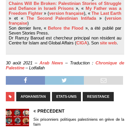
Chains Will Be Broken: Palestinian Stories of Struggle
and Defiance in Israeli Prisons
», «
My Father was a
Freedom Fighter
» (
version française
), «
The Last Earth
» et «
The Second Palestinian Intifada
» (
version
française
)
Son dernier livre, «
Before the Flood
», a été publié par
Seven Stories Press.
Dr Ramzy Baroud est chercheur principal non résident au
Centre for Islam and Global Affairs (
CIGA
). Son
site web
.
30 août 2021 –
Arab News
– Traduction :
Chronique de
Palestine
– Lotfallah
AFGHANISTAN
ETATS-UNIS
RESISTANCE
PRÉCÉDENT
Six prisonniers politiques palestiniens en grève de la
faim