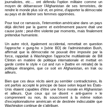
journalistes, etc… ont défendu l’option militaire comme un
moyen de débarrasser l’Afghanistan de ses terroristes, de
rendre le monde plus sûr et, en prime, d’apporter la démocratie
au pays et de libérer ses femmes opprimées.
Pour tout ce ramassis, l’intervention américaine dans un pays
déjà déchiré par la guerre et extrêmement pauvre était une
cause juste ; peut-être violente par moments, mais finalement
prétendue humaniste.
Un autre récit, également occidental, remettait en question
l’approche « gung-ho » [série BD] de l’administration Bush,
affirmait que la démocratie ne pouvait être imposée par la
force, rappelait à Washington l’approche multilatérale de Bill
Clinton en matière de politique internationale et mettait en
garde contre le style « cut and run » [battre en retraite] de la
politique étrangère, que ce soit en Afghanistan, en Irak ou
ailleurs.
Bien que ces deux récits aient pu sembler contradictoires, ils
ont parfois accepté le principe de base selon lequel les États-
Unis étaient capables d’être une force morale en Afghanistan
et ailleurs. Que ceux qui se disent « anti-guerre » le
comprennent ou non, ils souscrivent à la même notion
d’exceptionnalisme américain et de destinée indiscutable que
Washington continue de s’attribuer.