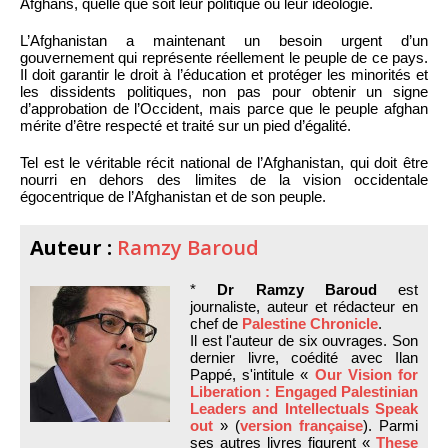
Afghans, quelle que soit leur politique ou leur idéologie.
L’Afghanistan a maintenant un besoin urgent d’un
gouvernement qui représente réellement le peuple de ce pays.
Il doit garantir le droit à l’éducation et protéger les minorités et
les dissidents politiques, non pas pour obtenir un signe
d’approbation de l’Occident, mais parce que le peuple afghan
mérite d’être respecté et traité sur un pied d’égalité.
Tel est le véritable récit national de l’Afghanistan, qui doit être
nourri en dehors des limites de la vision occidentale
égocentrique de l’Afghanistan et de son peuple.
Auteur :
Ramzy Baroud
*
Dr Ramzy Baroud
est
journaliste, auteur et rédacteur en
chef de
Palestine Chronicle
.
Il est l'auteur de six ouvrages. Son
dernier livre, coédité avec Ilan
Pappé, s'intitule «
Our Vision for
Liberation : Engaged Palestinian
Leaders and Intellectuals Speak
out
» (
version française
). Parmi
ses autres livres figurent «
These