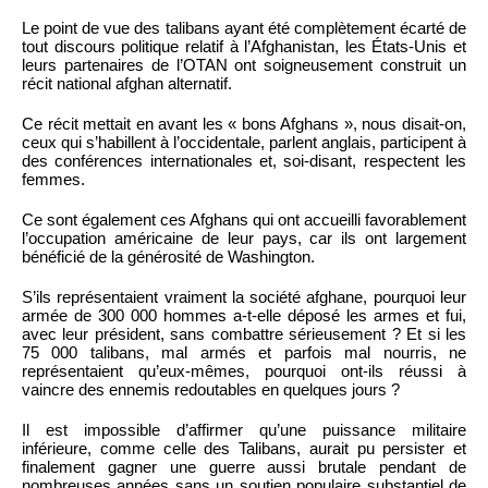
Le point de vue des talibans ayant été complètement écarté de
tout discours politique relatif à l’Afghanistan, les États-Unis et
leurs partenaires de l’OTAN ont soigneusement construit un
récit national afghan alternatif.
Ce récit mettait en avant les « bons Afghans », nous disait-on,
ceux qui s’habillent à l’occidentale, parlent anglais, participent à
des conférences internationales et, soi-disant, respectent les
femmes.
Ce sont également ces Afghans qui ont accueilli favorablement
l’occupation américaine de leur pays, car ils ont largement
bénéficié de la générosité de Washington.
S’ils représentaient vraiment la société afghane, pourquoi leur
armée de 300 000 hommes a-t-elle déposé les armes et fui,
avec leur président, sans combattre sérieusement ? Et si les
75 000 talibans, mal armés et parfois mal nourris, ne
représentaient qu’eux-mêmes, pourquoi ont-ils réussi à
vaincre des ennemis redoutables en quelques jours ?
Il est impossible d’affirmer qu’une puissance militaire
inférieure, comme celle des Talibans, aurait pu persister et
finalement gagner une guerre aussi brutale pendant de
nombreuses années sans un soutien populaire substantiel de