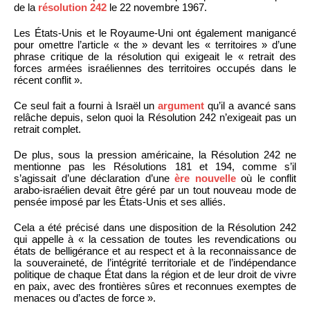
de la
résolution 242
le 22 novembre 1967.
Les États-Unis et le Royaume-Uni ont également manigancé
pour omettre l’article « the » devant les « territoires » d’une
phrase critique de la résolution qui exigeait le « retrait des
forces armées israéliennes des territoires occupés dans le
récent conflit ».
Ce seul fait a fourni à Israël un
argument
qu’il a avancé sans
relâche depuis, selon quoi la Résolution 242 n’exigeait pas un
retrait complet.
De plus, sous la pression américaine, la Résolution 242 ne
mentionne pas les Résolutions 181 et 194, comme s’il
s’agissait d’une déclaration d’une
ère nouvelle
où le conflit
arabo-israélien devait être géré par un tout nouveau mode de
pensée imposé par les États-Unis et ses alliés.
Cela a été précisé dans une disposition de la Résolution 242
qui appelle à « la cessation de toutes les revendications ou
états de belligérance et au respect et à la reconnaissance de
la souveraineté, de l’intégrité territoriale et de l’indépendance
politique de chaque État dans la région et de leur droit de vivre
en paix, avec des frontières sûres et reconnues exemptes de
menaces ou d’actes de force ».