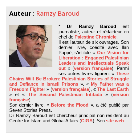
Auteur :
Ramzy Baroud
*
Dr Ramzy Baroud
est
journaliste, auteur et rédacteur en
chef de
Palestine Chronicle
.
Il est l'auteur de six ouvrages. Son
dernier livre, coédité avec Ilan
Pappé, s'intitule «
Our Vision for
Liberation : Engaged Palestinian
Leaders and Intellectuals Speak
out
» (
version française
). Parmi
ses autres livres figurent «
These
Chains Will Be Broken: Palestinian Stories of Struggle
and Defiance in Israeli Prisons
», «
My Father was a
Freedom Fighter
» (
version française
), «
The Last Earth
» et «
The Second Palestinian Intifada
» (
version
française
)
Son dernier livre, «
Before the Flood
», a été publié par
Seven Stories Press.
Dr Ramzy Baroud est chercheur principal non résident au
Centre for Islam and Global Affairs (
CIGA
). Son
site web
.