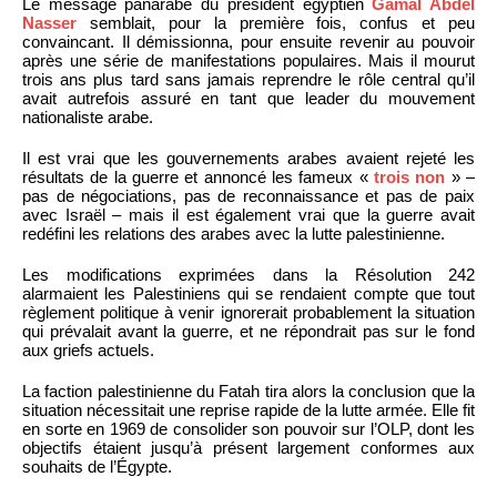
Le message panarabe du président égyptien
Gamal Abdel
Nasser
semblait, pour la première fois, confus et peu
convaincant. Il démissionna, pour ensuite revenir au pouvoir
après une série de manifestations populaires. Mais il mourut
trois ans plus tard sans jamais reprendre le rôle central qu’il
avait autrefois assuré en tant que leader du mouvement
nationaliste arabe.
Il est vrai que les gouvernements arabes avaient rejeté les
résultats de la guerre et annoncé les fameux «
trois non
» –
pas de négociations, pas de reconnaissance et pas de paix
avec Israël – mais il est également vrai que la guerre avait
redéfini les relations des arabes avec la lutte palestinienne.
Les modifications exprimées dans la Résolution 242
alarmaient les Palestiniens qui se rendaient compte que tout
règlement politique à venir ignorerait probablement la situation
qui prévalait avant la guerre, et ne répondrait pas sur le fond
aux griefs actuels.
La faction palestinienne du Fatah tira alors la conclusion que la
situation nécessitait une reprise rapide de la lutte armée. Elle fit
en sorte en 1969 de consolider son pouvoir sur l’OLP, dont les
objectifs étaient jusqu’à présent largement conformes aux
souhaits de l’Égypte.