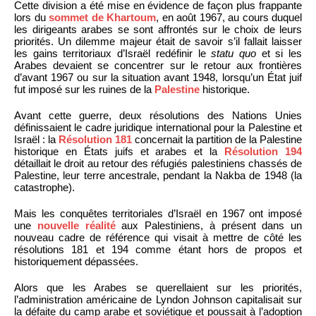
Cette division a été mise en évidence de façon plus frappante
lors du
sommet de Khartoum
, en août 1967, au cours duquel
les dirigeants arabes se sont affrontés sur le choix de leurs
priorités. Un dilemme majeur était de savoir s’il fallait laisser
les gains territoriaux d’Israël redéfinir le
statu quo
et si les
Arabes devaient se concentrer sur le retour aux frontières
d’avant 1967 ou sur la situation avant 1948, lorsqu’un État juif
fut imposé sur les ruines de la
Palestine
historique.
Avant cette guerre, deux résolutions des Nations Unies
définissaient le cadre juridique international pour la Palestine et
Israël : la
Résolution 181
concernait la partition de la Palestine
historique en États juifs et arabes et la
Résolution 194
détaillait le droit au retour des réfugiés palestiniens chassés de
Palestine, leur terre ancestrale, pendant la Nakba de 1948 (la
catastrophe).
Mais les conquêtes territoriales d’Israël en 1967 ont imposé
une
nouvelle réalité
aux Palestiniens, à présent dans un
nouveau cadre de référence qui visait à mettre de côté les
résolutions 181 et 194 comme étant hors de propos et
historiquement dépassées.
Alors que les Arabes se querellaient sur les priorités,
l’administration américaine de Lyndon Johnson capitalisait sur
la défaite du camp arabe et soviétique et poussait à l’adoption