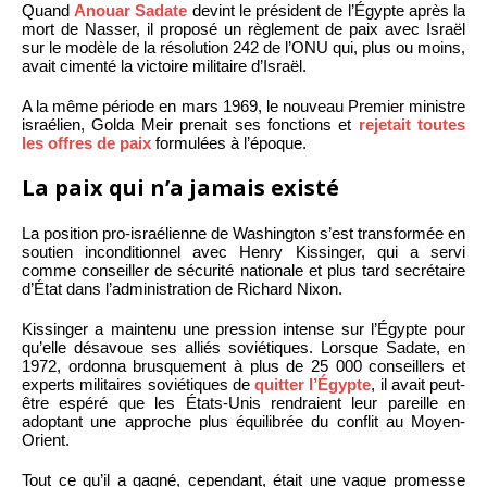
Quand
Anouar Sadate
devint le président de l’Égypte après la
mort de Nasser, il proposé un règlement de paix avec Israël
sur le modèle de la résolution 242 de l’ONU qui, plus ou moins,
avait cimenté la victoire militaire d’Israël.
A la même période en mars 1969, le nouveau Premier ministre
israélien, Golda Meir prenait ses fonctions et
rejetait toutes
les offres de paix
formulées à l’époque.
La paix qui n’a jamais existé
La position pro-israélienne de Washington s’est transformée en
soutien inconditionnel avec Henry Kissinger, qui a servi
comme conseiller de sécurité nationale et plus tard secrétaire
d’État dans l’administration de Richard Nixon.
Kissinger a maintenu une pression intense sur l’Égypte pour
qu’elle désavoue ses alliés soviétiques. Lorsque Sadate, en
1972, ordonna brusquement à plus de 25 000 conseillers et
experts militaires soviétiques de
quitter l’Égypte
, il avait peut-
être espéré que les États-Unis rendraient leur pareille en
adoptant une approche plus équilibrée du conflit au Moyen-
Orient.
Tout ce qu’il a gagné, cependant, était une vague promesse