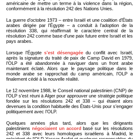
américaine de mettre un terme à la violence dans la région,
conformément à la résolution 242 des Nations Unies.
La guerre d’octobre 1973 – entre Israël et une coalition d’États
arabes dirigée par l’Égypte – a conduit à l’adoption de la
résolution 338, qui réaffirmait le caractère central de la
résolution 242 comme base d’une paix future entre Israël et les
pays arabes.
Lorsque l’Égypte
s’est désengagée
du conflit avec Israël,
après la signature du traité de paix de Camp David en 1979,
l’OLP a été abandonnée à naviguer dans un front arabe
maintenant éclaté. Alors que le paysage politique dans le
monde arabe se rapprochait du camp américain, l’OLP a
finalement cédé à la nouvelle réalité.
Le 12 novembre 1988, le Conseil national palestinien (CNP) de
l’OLP s’est réuni à Alger pour approuver une stratégie politique
fondée sur les résolutions 242 et 338 – qui étaient alors
devenues la condition habituelle des États-Unis pour s’engager
politiquement avec l’OLP.
Quelques années plus tard, alors que les dirigeants
palestiniens
négociaient un accord
basé sur les résolutions
242 et 338 avec leurs homologues israéliens à Madrid, le
président de l’OLP Yasser Arafat et quelques responsables du