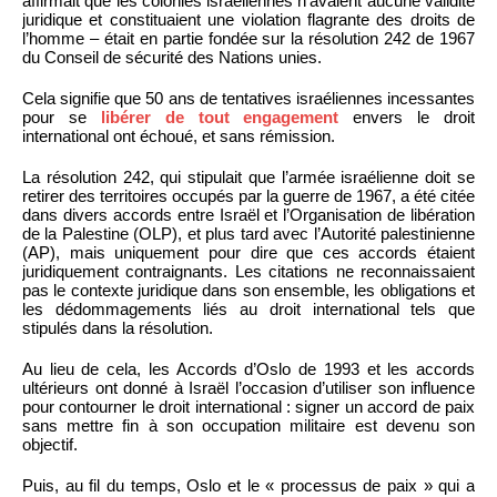
affirmait que les colonies israéliennes n’avaient aucune validité
juridique et constituaient une violation flagrante des droits de
l’homme – était en partie fondée sur la résolution 242 de 1967
du Conseil de sécurité des Nations unies.
Cela signifie que 50 ans de tentatives israéliennes incessantes
pour se
libérer de tout engagement
envers le droit
international ont échoué, et sans rémission.
La résolution 242, qui stipulait que l’armée israélienne doit se
retirer des territoires occupés par la guerre de 1967, a été citée
dans divers accords entre Israël et l’Organisation de libération
de la Palestine (OLP), et plus tard avec l’Autorité palestinienne
(AP), mais uniquement pour dire que ces accords étaient
juridiquement contraignants. Les citations ne reconnaissaient
pas le contexte juridique dans son ensemble, les obligations et
les dédommagements liés au droit international tels que
stipulés dans la résolution.
Au lieu de cela, les Accords d’Oslo de 1993 et ​​les accords
ultérieurs ont donné à Israël l’occasion d’utiliser son influence
pour contourner le droit international : signer un accord de paix
sans mettre fin à son occupation militaire est devenu son
objectif.
Puis, au fil du temps, Oslo et le « processus de paix » qui a