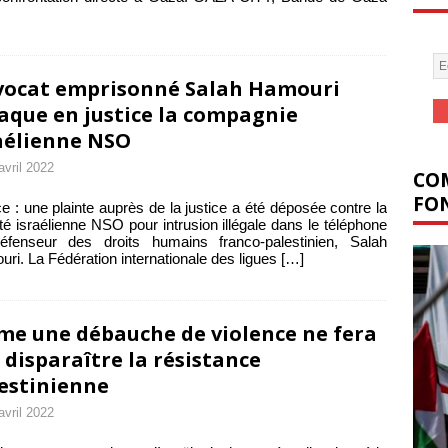
vocat emprisonné Salah Hamouri
aque en justice la compagnie
aélienne NSO
avril 2022
COM
FON
e : une plainte auprès de la justice a été déposée contre la
té israélienne NSO pour intrusion illégale dans le téléphone
éfenseur des droits humains franco-palestinien, Salah
ri. La Fédération internationale des ligues
[…]
e une débauche de violence ne fera
 disparaître la résistance
estinienne
avril 2022