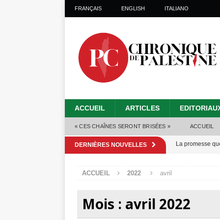
FRANÇAIS
ENGLISH
ITALIANO
ACCUEIL
ARTICLES
EDITORIAU
« CES CHAÎNES SERONT BRISÉES »
ACCUEIL
La promesse que 
DERNIÈRES NOUVELLES
Gaza : les Isra
ACCUEIL
2022
avril
crise sanitaire 
Capituler ou mo
Mois :
avril 2022
6 août 2026 ]