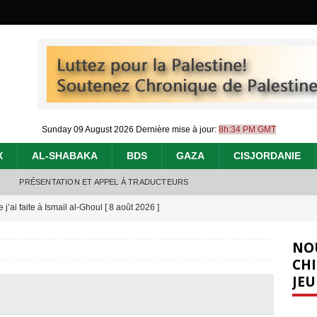
Sunday 09 August 2026
Dernière mise à jour:
8h:34 PM GMT
X
AL-SHABAKA
BDS
GAZA
CISJORDANIE
PRÉSENTATION ET APPEL À TRADUCTEURS
j’ai faite à Ismail al-Ghoul
[ 8 août 2026 ]
éliens bombardent des entrepôts de médicaments, aggravant ainsi la
NO
déjà dramatique
[ 7 août 2026 ]
CHI
JEU
urir : le « processus de paix » à Gaza et la propagande occidentale
[