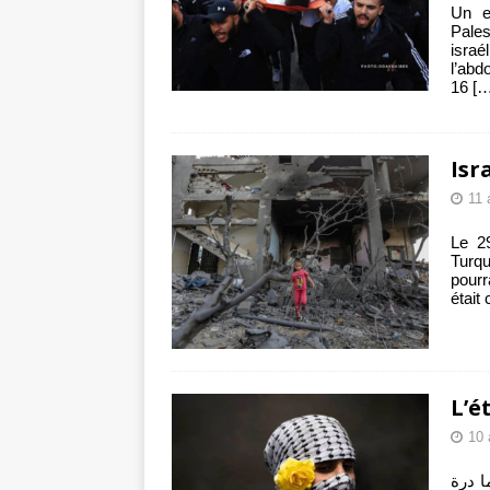
Un e
Pale
isra
l’ab
16
[…
Isr
11 
Le 29
Turq
pourr
était
L’é
10 
لسما درة