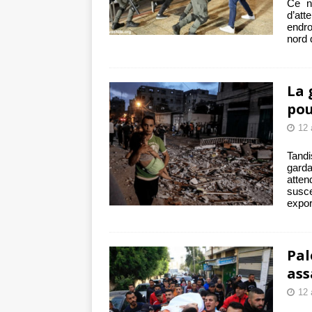
Ce n’
d’at
endro
nord 
La 
pou
12 
Tandi
garda
atte
susc
expor
Pal
ass
12 