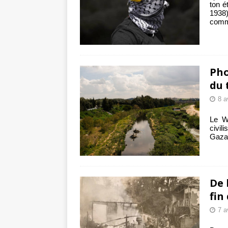
ton é
1938
comm
Pho
du 
8 a
Le W
civil
Gaza 
De 
fin
7 a