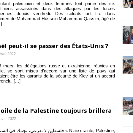
nfant palestinien et deux femmes font partie des six
stiniens assassinés dans des attaques par les forces
éliennes depuis vendredi. Des soldats ont tiré dans
domen de Muhammad Hussein Muhammad Qassim, âgé de
]
aël peut-il se passer des États-Unis ?
avril 2022
 mars, les délégations russe et ukrainienne, réunies en
uie, se sont mises d’accord sur une liste de pays qui
aient être les garants de la sécurité de Kiev si un accord
 conclu.
[…]
toile de la Palestine toujours brillera
avril 2022
فلسطين لا تفزعي، نجمك في ا « N’aie crainte, Palestine,