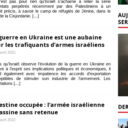
est pas pour rien qu’Israël s’acharne à relier la série
tentats perpétrés récemment par des Palestiniens à un
it précis, à savoir le camp de réfugiés de Jénine, dans le
AUJ
de la Cisjordanie.
[…]
SER
guerre en Ukraine est une aubaine
r les trafiquants d’armes israéliens
avril 2022
s qu’Israël observe l’évolution de la guerre en Ukraine en
nt à l’esprit ses implications politiques et économiques, il
nd également avec impatience les accords d’exportation
eptibles de stimuler son industrie de l’armement. Les
tations
[…]
estine occupée : l’armée israélienne
DER
assine sans retenue
avril 2022