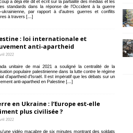
oup a déjà été dit et écrit sur la partialité des médias et les
es standards dans la réponse de l’Occident à la guerre
-ukrainienne, par rapport à d’autres guerres et conflits
aires à travers
[…]
estine : loi internationale et
vement anti-apartheid
vril 2022
ifada unitaire de mai 2021 a souligné la centralité de la
isation populaire palestinienne dans la lutte contre le régime
ial d’apartheid d’Israël. Il est impératif que les débats sur un
ment anti-apartheid en Palestine
[…]
rre en Ukraine : l’Europe est-elle
iment plus civilisée ?
vril 2022
u’une vidéo macabre de six minutes montrant des soldats