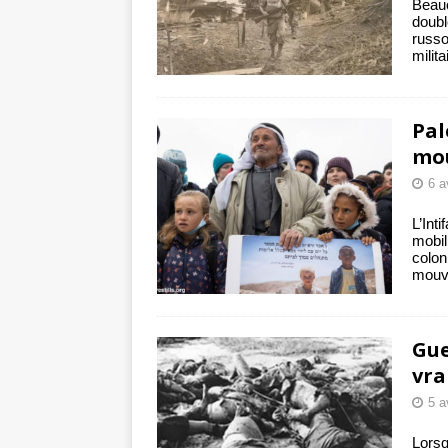
Beauc
doubl
russo
milit
Pal
mou
6 a
L’Int
mobil
colon
mouve
Gue
vra
5 a
Lorsq