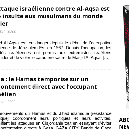
nocide : l’histoire de Gaza au-delà des chiffres
[ 5 août 2026 ]
ttaque israélienne contre Al-Aqsa est
tifs de la CIJ sur la Palestine : possibilités et limites
 insulte aux musulmans du monde
[ 8 août 2026 ]
ier
avril 2022
d Al-Aqsa est en danger depuis le début de l’occupation
lienne de Jérusalem-Est en 1967. Depuis l’occupation, les
ités israéliennes ont permis aux extrémistes israéliens
imider et de violer le caractère sacré de Masjid Al-Aqsa.
[…]
a : le Hamas temporise sur un
rontement direct avec l’occupant
aélien
avril 2022
mouvements du Hamas et du Jihad islamique [résistance
ique] coordonnent leurs politiques et leurs activités,
AB
sifiant les attaques en Cisjordanie tout en essayant d’éviter
NE
confrontation directe à Gaza. GAZA CITY, Bande de Gaza