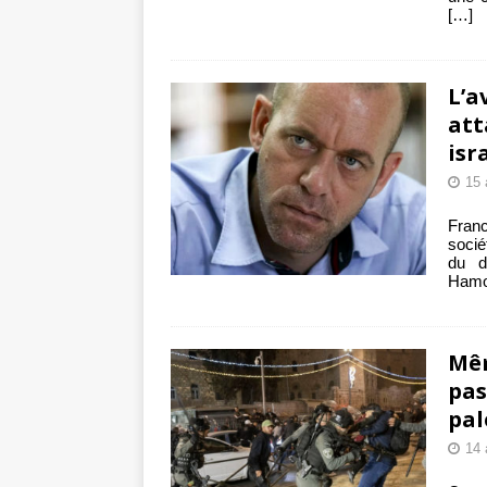
[…]
L’a
att
isr
15 
Franc
socié
du d
Hamou
Mêm
pas
pal
14 