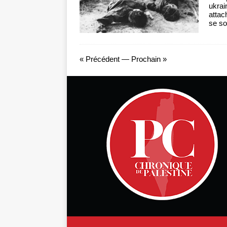
ukrai
attac
se so
« Précédent
—
Prochain »