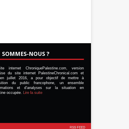
I SOMMES-NOUS ?
te internet ChroniquePalestine.com, version
aise du site internet PalestineChronical.com et
en juillet 2016, a pour objectif de mettre à
osition du public francophone, un ensemble
ormations et d’analyses sur la situation en
tine occupée.
Lire la suite
RSS FEED