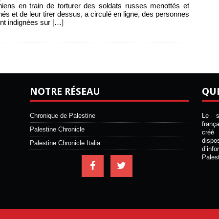
niens en train de torturer des soldats russes menottés et
hés et de leur tirer dessus, a circulé en ligne, des personnes
nt indignées sur
[…]
NOTRE RÉSEAU
QU
Chronique de Palestine
Le si
franç
Palestine Chronicle
créé 
disp
Palestine Chronicle Italia
d’inf
Pales